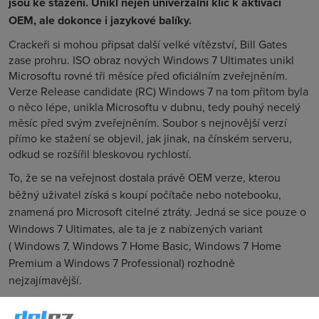
jsou ke stažení. Unikl nejen univerzální klíč k aktivaci
OEM, ale dokonce i jazykové balíky.
Crackeři si mohou připsat další velké vítězství, Bill Gates
zase prohru. ISO obraz nových Windows 7 Ultimates unikl
Microsoftu rovné tři měsíce před oficiálním zveřejněním.
Verze Release candidate (RC) Windows 7 na tom přitom byla
o něco lépe, unikla Microsoftu v dubnu, tedy pouhý necelý
měsíc před svým zveřejněním. Soubor s nejnovější verzí
přímo ke stažení se objevil, jak jinak, na čínském serveru,
odkud se rozšířil bleskovou rychlostí.
To, že se na veřejnost dostala právě OEM verze, kterou
běžný uživatel získá s koupí počítače nebo notebooku,
znamená pro Microsoft citelné ztráty. Jedná se sice pouze o
Windows 7 Ultimates, ale ta je z nabízených variant
( Windows 7, Windows 7 Home Basic, Windows 7 Home
Premium a Windows 7 Professional) rozhodně
nejzajímavější.
V praxi to konkrétně znamená, že pokud získáte uniknuvší