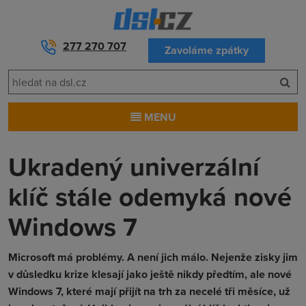
277 270 707
Zavoláme zpátky
MENU
Ukradený univerzální
klíč stále odemyká nové
Windows 7
Microsoft má problémy. A není jich málo. Nejenže zisky jim
v důsledku krize klesají jako ještě nikdy předtím, ale nové
Windows 7, které mají přijít na trh za necelé tři měsíce, už