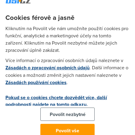
klíč, obejdete bez problémů Windows Genuine Advantage
validation u jakékoli verze Windows 7 Ultimates (u OEM i
prodejní verze), takže systém kontroly pravosti produktu na
Cookies férově a jasně
vás bude krátký.
Kliknutím na Povolit vše nám umožníte použití cookies pro
Jak k tomu došlo?
funkční, analytické a marketingové účely na tomto
zařízení. Kliknutím na Povolit nezbytné můžete jejich
Zahraniční zdroje uvádějí, že nové Windows unikly z firmy
zpracování úplně zakázat.
Lenovo. To má teď z ostudy kabát, ale dlužno podotknout,
že kdyby neunikl OEM klíč od nich, ukradl by jej nejspíše
Více informací o zpracování osobních údajů naleznete v
někdo jiný někde jinde. OEM verzi totiž Microsoft dodává
Zásadách o zpracování osobních údajů
. Další informace o
svým obchodním partnerům podstatně dříve než na trh.
cookies a možnosti změnit jejich nastavení naleznete v
Důvod je jednoduchý – příprava počítačových sestav
Zásadách používání cookies
.
s novým operačním systémem, která zabere svůj čas.
Pokud se o cookies chcete dozvědět více, další
Pro zajištění univerzálního klíče OEM (System-Locked
podrobnosti najdete na tomto odkazu.
Preinstallation (SLP) product key) a certifikátu pro Windows 7
Ultimate z DVD ISO stáhnutého z čínského serveru pak piráti
Povolit nezbytné
použili soubor boot.wim, jak uvádí server
arstechnica.com
.
Něco podobného se mohlo stát pouze kvůli tomu, že ISO
Povolit vše
uteklo od tak velké firmy, jako je Lenovo. Pouze velký