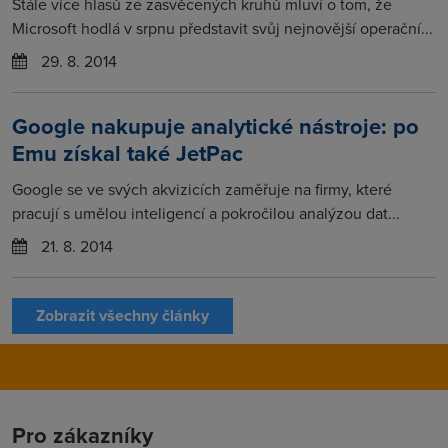
Stále více hlasů ze zasvěcených kruhů mluví o tom, že
Microsoft hodlá v srpnu představit svůj nejnovější operační...
29. 8. 2014
Google nakupuje analytické nástroje: po
Emu získal také JetPac
Google se ve svých akvizicích zaměřuje na firmy, které
pracují s umělou inteligencí a pokročilou analýzou dat...
21. 8. 2014
Zobrazit všechny články
Pro zákazníky