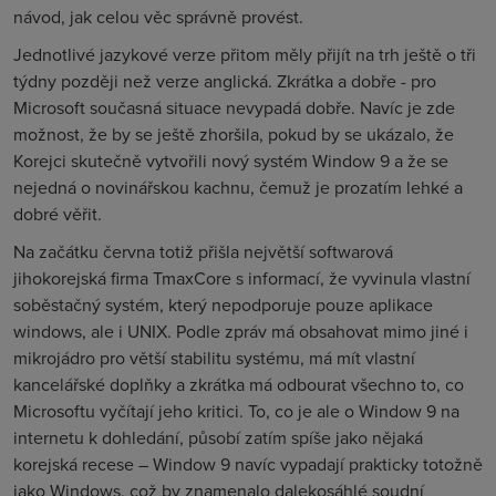
návod, jak celou věc správně provést.
Jednotlivé jazykové verze přitom měly přijít na trh ještě o tři
týdny později než verze anglická. Zkrátka a dobře - pro
Microsoft současná situace nevypadá dobře. Navíc je zde
možnost, že by se ještě zhoršila, pokud by se ukázalo, že
Korejci skutečně vytvořili nový systém Window 9 a že se
nejedná o novinářskou kachnu, čemuž je prozatím lehké a
dobré věřit.
Na začátku června totiž přišla největší softwarová
jihokorejská firma
TmaxCore
s informací, že vyvinula vlastní
soběstačný systém, který nepodporuje pouze aplikace
windows, ale i UNIX. Podle zpráv má obsahovat mimo jiné i
mikrojádro pro větší stabilitu systému, má mít vlastní
kancelářské doplňky a zkrátka má odbourat všechno to, co
Microsoftu vyčítají jeho kritici. To, co je ale o Window 9 na
internetu k dohledání, působí zatím spíše jako nějaká
korejská recese – Window 9 navíc vypadají prakticky totožně
jako Windows, což by znamenalo dalekosáhlé soudní