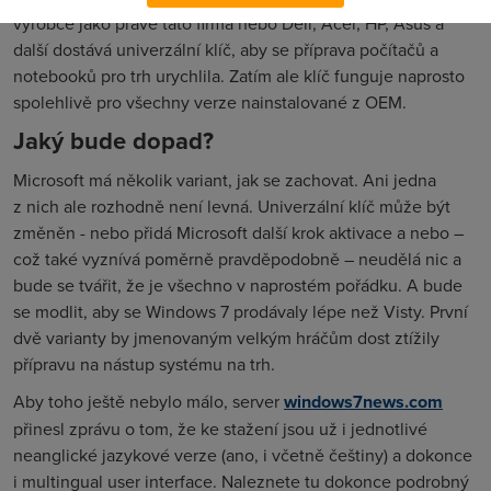
výrobce jako právě tato firma nebo Dell, Acer, HP, Asus a
další dostává univerzální klíč, aby se příprava počítačů a
notebooků pro trh urychlila. Zatím ale klíč funguje naprosto
spolehlivě pro všechny verze nainstalované z OEM.
Jaký bude dopad?
Microsoft má několik variant, jak se zachovat. Ani jedna
z nich ale rozhodně není levná. Univerzální klíč může být
změněn - nebo přidá Microsoft další krok aktivace a nebo –
což také vyznívá poměrně pravděpodobně – neudělá nic a
bude se tvářit, že je všechno v naprostém pořádku. A bude
se modlit, aby se Windows 7 prodávaly lépe než Visty. První
dvě varianty by jmenovaným velkým hráčům dost ztížily
přípravu na nástup systému na trh.
Aby toho ještě nebylo málo, server
windows7news.com
přinesl zprávu o tom, že ke stažení jsou už i jednotlivé
neanglické jazykové verze (ano, i včetně češtiny) a dokonce
i multingual user interface. Naleznete tu dokonce podrobný