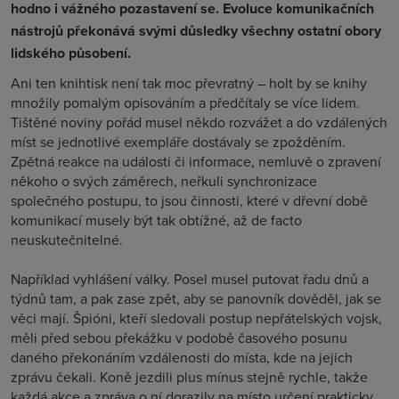
hodno i vážného pozastavení se. Evoluce komunikačních
nástrojů překonává svými důsledky všechny ostatní obory
lidského působení.
Ani ten knihtisk není tak moc převratný – holt by se knihy
množily pomalým opisováním a předčítaly se více lidem.
Tištěné noviny pořád musel někdo rozvážet a do vzdálených
míst se jednotlivé exempláře dostávaly se zpožděním.
Zpětná reakce na události či informace, nemluvě o zpravení
někoho o svých záměrech, neřkuli synchronizace
společného postupu, to jsou činnosti, které v dřevní době
komunikací musely být tak obtížné, až de facto
neuskutečnitelné.
Například vyhlášení války. Posel musel putovat řadu dnů a
týdnů tam, a pak zase zpět, aby se panovník dověděl, jak se
věci mají. Špióni, kteří sledovali postup nepřátelských vojsk,
měli před sebou překážku v podobě časového posunu
daného překonáním vzdálenosti do místa, kde na jejich
zprávu čekali. Koně jezdili plus mínus stejně rychle, takže
každá akce a zpráva o ní dorazily na místo určení prakticky