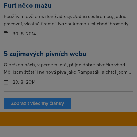
Furt něco mažu
Používám dvě e-mailové adresy. Jednu soukromou, jednu
pracovní, vlastně firemní. Na soukromou mi chodí hromady...
30. 8. 2014
5 zajímavých pivních webů
O prázdninách, v parném létě, přijde dobré pivečko vhod.
Měl jsem štěstí i na nová piva jako Rampušák, a chtěl jsem...
23. 8. 2014
Zobrazit všechny články