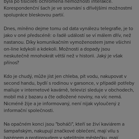
byla po tisíciletí ochromena nemožností interakce.
Korespondenční šach je ve srovnání s dřívějšími možnostmi
spolupráce bleskovou partií.
Dnes, míněno dejme tomu od data vynálezu telegrafie, je to
jako v oné předscéně: o řadě událostí se ví málem dřív, než
nastanou. Díky komunikačním vymoženostem jsme všichni
on-line kdykoli a kdekoli. Možnosti a dopady jsou
neskutečně mnohokrát větší než v historii. Jaký je však
přínos?
Kdo je chudý, může jíst jen chleba, pít vodu, nakupovat v
second handu, bydlí s rodinou v garsonce, v případě potřeby
mailuje v internetové kavárně, televizi sleduje v obchodech,
mobil má z bazaru a čte odložené noviny, na víc nemá.
Nicméně žije a je informovaný, není nijak vyloučený z
informační společnosti.
Na opačném konci jsou "boháči", kteří se živí kaviárem a
šampaňským, nakupují značkové oblečení, mají vilu s
bazénem a protiproudem v satelitním městečku, mají