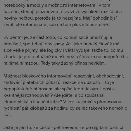
notebooky a mobily s možností internetování i v tom
bazénu, sledují plazmovou televizi ve vysokém rozlišení a
noviny nečtou, protože je to nezajímá. Mají pohodlnější
život, ale informačně jsou na tom plus mínus stejně.
Evidentní je, že část toho, co komunikace umožňují a
přinášejí, spotřebují ony samy. Asi jako bohatý člověk má
sice velké příjmy, ale logicky i větší výdaje, takže to, co mu
zbude, je procentuálně menší, než u člověka na podpoře či s
minimální mzdou. Tady taky žádný přínos nevidím.
Možnost bleskového informování, reagování, obchodování,
zadávání platebních příkazů, reakce na události – to je
nepopiratelně přínosem, ale spíše teoretickým. Lepší a
kvalitnější rozhodování? Ale jděte, a co současná
ekonomická a finanční krize? V éře krajánků s přenosovou
rychlostí pár kilobajtů za hodinu by se nic takového nemohlo
stát.
Jisté je jen to, že cesta zpět nevede, že po digitální dálnici