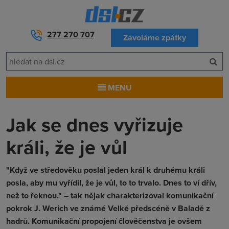
277 270 707
Zavoláme zpátky
MENU
Jak se dnes vyřizuje
králi, že je vůl
"Když ve středověku poslal jeden král k druhému králi
posla, aby mu vyřídil, že je vůl, to to trvalo. Dnes to ví dřív,
než to řeknou." – tak nějak charakterizoval komunikační
pokrok J. Werich ve známé Velké předscéně v Baladě z
hadrů. Komunikační propojení člověčenstva je ovšem