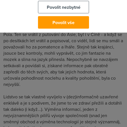
tisíc mužů a pouze 37 slonů? Přesto tento nepatrný počet
Povolit nezbytné
chobotnatců informačně dominuje.)
Neznalost posluchačů byl ostatně dalším problémem, který
Povolit vše
řadu pravdivých líčení degradoval, jak známe z osudu Marca
Pola. Ten se vrátil z putování do Asie, byl i v Číně - a když se
po desítkách let vrátil a popisoval, co viděl, lidi se mu smáli a
považovali ho za pomatence a lháře. Stejně tak krajánci,
jsouce bez kontroly, mohli vyprávět, co jim fantazie na
mozek a slina na jazyk přinesla. Nepochybně se navzájem
setkávali a povídali si, získané informace pak obratně
zapředli do těch svých, aby tak jejich hodnota, která
určovala pohodlnost noclehu a kvality pohoštění, byla co
nejvyšší.
Lidstvo se tak vlastně vyvíjelo v (dez)informačně uzavřené
enklávě a je s podivem, že jsme to ve zdraví přežili a dotáhli
tak daleko (i když...). Výměna informací, jeden z
nejvýznamnějších pilířů vývoje společnosti (snad jen
směnný obchod a výměna technologií je stejně významná),