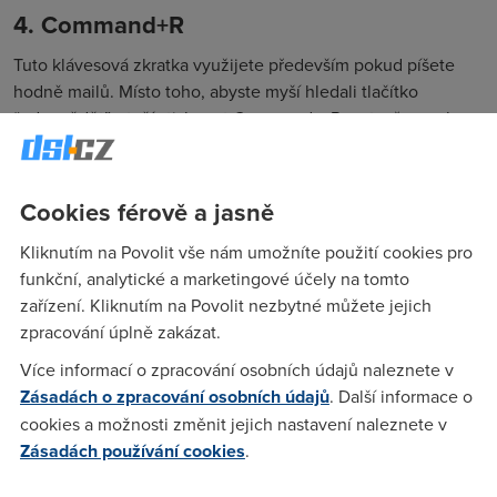
4. Command+R
Tuto klávesová zkratka využijete především pokud píšete
hodně mailů. Místo toho, abyste myší hledali tlačítko
“odpovědět”, stačí stisknout Command a R a otevře se okno
pro vaši odpověď.
Nezapomeňte ale, že zkratku lze použít jen přímo ve vašem
Cookies férově a jasně
e-mailu.
Kliknutím na Povolit vše nám umožníte použití cookies pro
Extra TIP od DSL.cz
funkční, analytické a marketingové účely na tomto
zařízení. Kliknutím na Povolit nezbytné můžete jejich
Chcete pracovat ještě efektivněji? Netrapte se už s pomalým
zpracování úplně zakázat.
internetem. Na DSL.cz si můžete zdarma ověřit, zda na vaší
Více informací o zpracování osobních údajů naleznete v
adrese neexistuje rychlejší technologie!
Zásadách o zpracování osobních údajů
. Další informace o
Dostupnost služeb
cookies a možnosti změnit jejich nastavení naleznete v
Zásadách používání cookies
.
Zadejte ulici, číslo popisné, obec a použijte našeptávač.