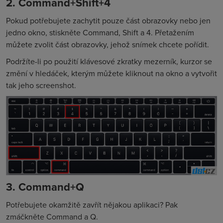
2. Command+Shift+4
Pokud potřebujete zachytit pouze část obrazovky nebo jen
jedno okno, stiskněte Command, Shift a 4. Přetažením
můžete zvolit část obrazovky, jehož snímek chcete pořídit.
Podržíte-li po použití klávesové zkratky mezerník, kurzor se
změní v hledáček, kterým můžete kliknout na okno a vytvořit
tak jeho screenshot.
3. Command+Q
Potřebujete okamžitě zavřít nějakou aplikaci? Pak
zmáčkněte Command a Q.