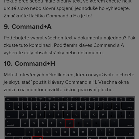
Pokud před sebou máte dlouhý text, ve kterém chcete najít
určité slovo nebo slovní spojení, jednoduše ho vyhledejte.
Zmáčkněte tlačítka Command a F a je to!
9. Command+A
Potřebujete vybrat všechen text v dokumentu najednou? Pak
zkuste tuto kombinaci. Podržením kláves Command a A
vyberete celý obsah stránky nebo dokumentu.
10. Command+H
Máte-li otevřených několik oken, která nevyužíváte a chcete
je skrýt, stačí použít klávesy Command a H. Všechna okna
zmizí a na monitoru uvidíte čistou pracovní plochu.