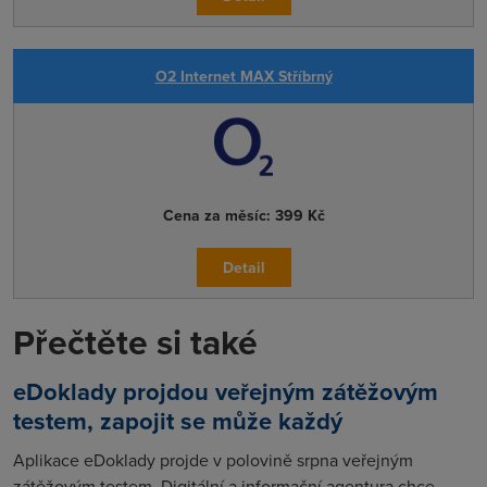
O2 Internet MAX Stříbrný
Cena za měsíc:
399 Kč
Detail
Přečtěte si také
eDoklady projdou veřejným zátěžovým
testem, zapojit se může každý
Aplikace eDoklady projde v polovině srpna veřejným
zátěžovým testem. Digitální a informační agentura chce