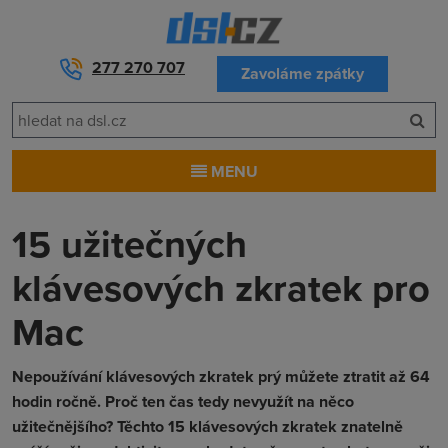
277 270 707
Zavoláme zpátky
MENU
15 užitečných
klávesových zkratek pro
Mac
Nepoužívání klávesových zkratek prý můžete ztratit až 64
hodin ročně. Proč ten čas tedy nevyužít na něco
užitečnějšího? Těchto 15 klávesových zkratek znatelně