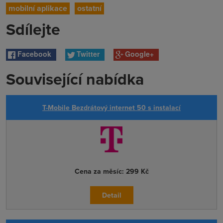
mobilní aplikace
ostatní
Sdílejte
Facebook
Twitter
Google+
Související nabídka
T-Mobile Bezdrátový internet 50 s instalací
Cena za měsíc:
299 Kč
Detail