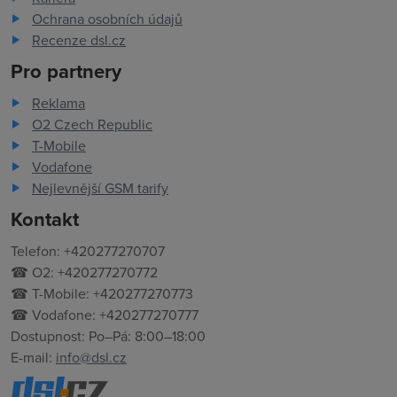
Ochrana osobních údajů
Recenze dsl.cz
Pro partnery
Reklama
O2 Czech Republic
T-Mobile
Vodafone
Nejlevnější GSM tarify
Kontakt
Telefon: +420277270707
☎ O2: +420277270772
☎ T-Mobile: +420277270773
☎ Vodafone: +420277270777
Dostupnost: Po–Pá: 8:00–18:00
E-mail:
info@dsl.cz