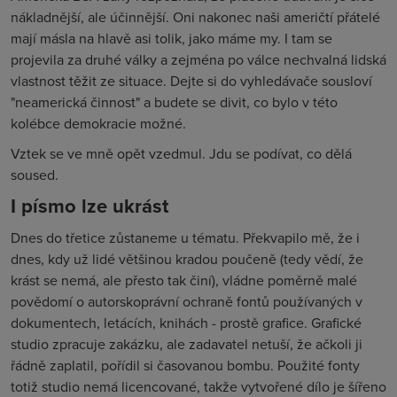
nákladnější, ale účinnější. Oni nakonec naši američtí přátelé
mají másla na hlavě asi tolik, jako máme my. I tam se
projevila za druhé války a zejména po válce nechvalná lidská
vlastnost těžit ze situace. Dejte si do vyhledávače sousloví
"neamerická činnost" a budete se divit, co bylo v této
kolébce demokracie možné.
Vztek se ve mně opět vzedmul. Jdu se podívat, co dělá
soused.
I písmo lze ukrást
Dnes do třetice zůstaneme u tématu. Překvapilo mě, že i
dnes, kdy už lidé většinou kradou poučeně (tedy vědí, že
krást se nemá, ale přesto tak činí), vládne poměrně malé
povědomí o autorskoprávní ochraně fontů používaných v
dokumentech, letácích, knihách - prostě grafice. Grafické
studio zpracuje zakázku, ale zadavatel netuší, že ačkoli ji
řádně zaplatil, pořídil si časovanou bombu. Použité fonty
totiž studio nemá licencované, takže vytvořené dílo je šířeno