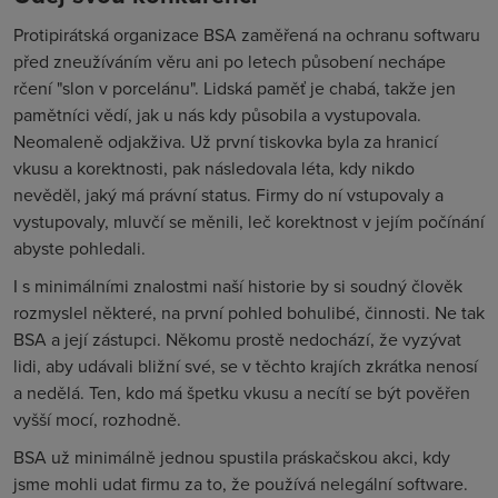
Protipirátská organizace BSA zaměřená na ochranu softwaru
před zneužíváním věru ani po letech působení nechápe
rčení "slon v porcelánu". Lidská paměť je chabá, takže jen
pamětníci vědí, jak u nás kdy působila a vystupovala.
Neomaleně odjakživa. Už první tiskovka byla za hranicí
vkusu a korektnosti, pak následovala léta, kdy nikdo
nevěděl, jaký má právní status. Firmy do ní vstupovaly a
vystupovaly, mluvčí se měnili, leč korektnost v jejím počínání
abyste pohledali.
I s minimálními znalostmi naší historie by si soudný člověk
rozmyslel některé, na první pohled bohulibé, činnosti. Ne tak
BSA a její zástupci. Někomu prostě nedochází, že vyzývat
lidi, aby udávali bližní své, se v těchto krajích zkrátka nenosí
a nedělá. Ten, kdo má špetku vkusu a necítí se být pověřen
vyšší mocí, rozhodně.
BSA už minimálně jednou spustila práskačskou akci, kdy
jsme mohli udat firmu za to, že používá nelegální software.