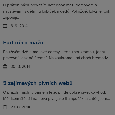
O prázdninách převážím notebook mezi domovem a
návštěvami s dětmi u babiček a dědů. Pokaždé, když jej pak
zapojuji...
6. 9. 2014
Furt něco mažu
Používám dvě e-mailové adresy. Jednu soukromou, jednu
pracovní, vlastně firemní. Na soukromou mi chodí hromady...
30. 8. 2014
5 zajímavých pivních webů
O prázdninách, v parném létě, přijde dobré pivečko vhod.
Měl jsem štěstí i na nová piva jako Rampušák, a chtěl jsem...
23. 8. 2014