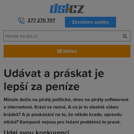
277 270 707
Zavoláme zpátky
MENU
Udávat a práskat je
lepší za peníze
Minule došlo na piráty politické, dnes na piráty softwarové
a internetové. Krást se nemá. A co je to vlastně vůbec
krádež? A je poukázání na to, že někdo krade, opravdu
etické? Kampaně nejsou pro řešení problémů to pravé.
Udej svou konkurenci