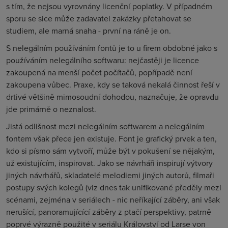
s tím, že nejsou vyrovnány licenční poplatky. V případném
sporu se sice může zadavatel zakázky přetahovat se
studiem, ale marná snaha - první na ráně je on.
S nelegálním používáním fontů je to u firem obdobné jako s
používáním nelegálního softwaru: nejčastěji je licence
zakoupená na menší počet počítačů, popřípadě není
zakoupena vůbec. Praxe, kdy se taková nekalá činnost řeší v
drtivé většině mimosoudní dohodou, naznačuje, že opravdu
jde primárně o neznalost.
Jistá odlišnost mezi nelegálním softwarem a nelegálním
fontem však přece jen existuje. Font je grafický prvek a ten,
kdo si písmo sám vytvoří, může být v pokušení se nějakým,
už existujícím, inspirovat. Jako se návrháři inspirují výtvory
jiných návrhářů, skladatelé melodiemi jiných autorů, filmaři
postupy svých kolegů (viz dnes tak unifikované předěly mezi
scénami, zejména v seriálech - nic neříkající záběry, ani však
nerušící, panoramujícící záběry z ptačí perspektivy, patrně
poprvé výrazně použité v seriálu Království od Larse von