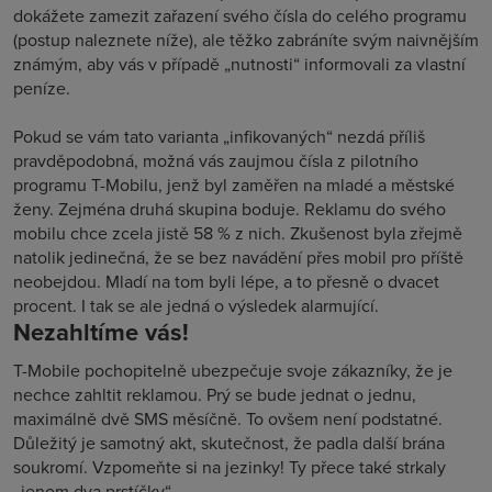
dokážete zamezit zařazení svého čísla do celého programu
(postup naleznete níže), ale těžko zabráníte svým naivnějším
známým, aby vás v případě „nutnosti“ informovali za vlastní
peníze.
Pokud se vám tato varianta „infikovaných“ nezdá příliš
pravděpodobná, možná vás zaujmou čísla z pilotního
programu T-Mobilu, jenž byl zaměřen na mladé a městské
ženy. Zejména druhá skupina boduje. Reklamu do svého
mobilu chce zcela jistě 58 % z nich. Zkušenost byla zřejmě
natolik jedinečná, že se bez navádění přes mobil pro příště
neobejdou. Mladí na tom byli lépe, a to přesně o dvacet
procent. I tak se ale jedná o výsledek alarmující.
Nezahltíme vás!
T-Mobile pochopitelně ubezpečuje svoje zákazníky, že je
nechce zahltit reklamou. Prý se bude jednat o jednu,
maximálně dvě SMS měsíčně. To ovšem není podstatné.
Důležitý je samotný akt, skutečnost, že padla další brána
soukromí. Vzpomeňte si na jezinky! Ty přece také strkaly
„jenom dva prstíčky“…