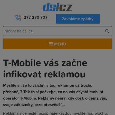
277 270 707
Zavoláme zpátky
MENU
T-Mobile vás začne
infikovat reklamou
Myslíte si, že to všichni s tou reklamou už trochu
přehánějí? Tak to si počkejte, co na vás chystá mobilní
operátor T-Mobile. Reklamy není nikdy dost, o čemž vás,
svoje zákazníky, brzo přesvědčí…
Reklama sice ještě nezaplňuje každou myslitelnou plochu,