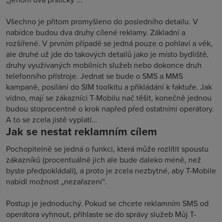
Všechno je přitom promyšleno do posledního detailu. V
nabídce budou dva druhy cílené reklamy. Základní a
rozšířené. V prvním případě se jedná pouze o pohlaví a věk,
ale druhé už jde do takových detailů jako je místo bydliště,
druhy využívaných mobilních služeb nebo dokonce druh
telefonního přístroje. Jednat se bude o SMS a MMS
kampaně, posílání do SIM toolkitu a přikládání k faktuře. Jak
vidno, mají se zákazníci T-Mobilu nač těšit, konečně jednou
budou stoprocentně o krok napřed před ostatními operátory.
A to se zcela jistě vyplatí…
Jak se nestat reklamním cílem
Pochopitelně se jedná o funkci, která může rozlítit spoustu
zákazníků (procentuálně jich ale bude daleko méně, než
byste předpokládali), a proto je zcela nezbytné, aby T-Mobile
nabídl možnost „nezařazení“.
Postup je jednoduchý. Pokud se chcete reklamním SMS od
operátora vyhnout, přihlaste se do správy služeb Můj T-