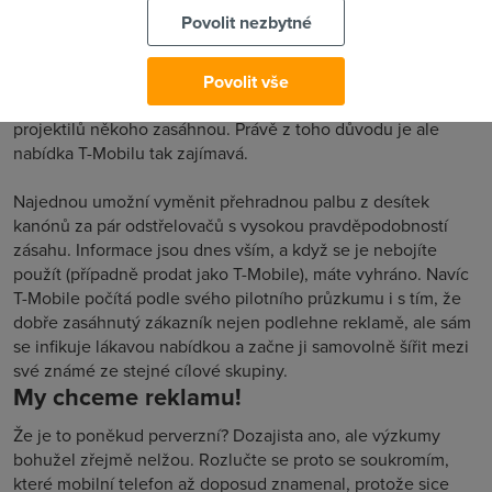
Doba se mění
Povolit nezbytné
Dnešní způsob reklamy přirovnávají experti k plošnému
ostřelování. Vysokou kadencí reklamní společnosti chrlí
Povolit vše
reklamu na všechny strany a doufají, že v tom množství
projektilů někoho zasáhnou. Právě z toho důvodu je ale
nabídka T-Mobilu tak zajímavá.
Najednou umožní vyměnit přehradnou palbu z desítek
kanónů za pár odstřelovačů s vysokou pravděpodobností
zásahu. Informace jsou dnes vším, a když se je nebojíte
použít (případně prodat jako T-Mobile), máte vyhráno. Navíc
T-Mobile počítá podle svého pilotního průzkumu i s tím, že
dobře zasáhnutý zákazník nejen podlehne reklamě, ale sám
se infikuje lákavou nabídkou a začne ji samovolně šířit mezi
své známé ze stejné cílové skupiny.
My chceme reklamu!
Že je to poněkud perverzní? Dozajista ano, ale výzkumy
bohužel zřejmě nelžou. Rozlučte se proto se soukromím,
které mobilní telefon až doposud znamenal, protože sice