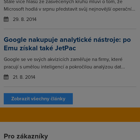
Stále více hlasů ze zasvěcených kruhů mluví o tom, že
Microsoft hodlá v srpnu představit svůj nejnovější operační...
29. 8. 2014
Google nakupuje analytické nástroje: po
Emu získal také JetPac
Google se ve svých akvizicích zaměřuje na firmy, které
pracují s umělou inteligencí a pokročilou analýzou dat...
21. 8. 2014
Zobrazit všechny články
Pro zákazníky