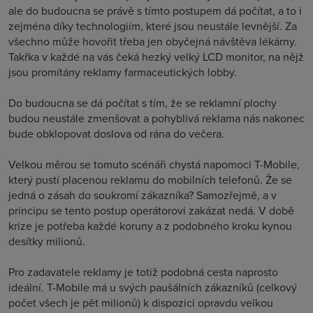
ale do budoucna se právě s tímto postupem dá počítat, a to i
zejména díky technologiím, které jsou neustále levnější. Za
všechno může hovořit třeba jen obyčejná návštěva lékárny.
Takřka v každé na vás čeká hezký velký LCD monitor, na nějž
jsou promítány reklamy farmaceutických lobby.
Do budoucna se dá počítat s tím, že se reklamní plochy
budou neustále zmenšovat a pohyblivá reklama nás nakonec
bude obklopovat doslova od rána do večera.
Velkou měrou se tomuto scénáři chystá napomoci T-Mobile,
který pustí placenou reklamu do mobilních telefonů. Že se
jedná o zásah do soukromí zákazníka? Samozřejmě, a v
principu se tento postup operátorovi zakázat nedá. V době
krize je potřeba každé koruny a z podobného kroku kynou
desítky milionů.
Pro zadavatele reklamy je totiž podobná cesta naprosto
ideální. T-Mobile má u svých paušálních zákazníků (celkový
počet všech je pět milionů) k dispozici opravdu velkou