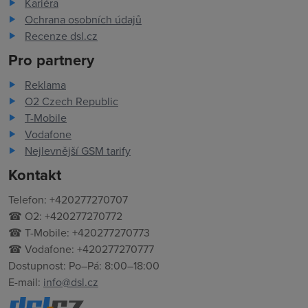
Kariéra
Ochrana osobních údajů
Recenze dsl.cz
Pro partnery
Reklama
O2 Czech Republic
T-Mobile
Vodafone
Nejlevnější GSM tarify
Kontakt
Telefon: +420277270707
☎ O2: +420277270772
☎ T-Mobile: +420277270773
☎ Vodafone: +420277270777
Dostupnost: Po–Pá: 8:00–18:00
E-mail:
info@dsl.cz