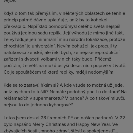
vejce.
Když o tom tak přemýšlím, v některých oblastech se tenhle
princip patrně dávno uplatňuje, aniž by to kohokoli
překvapilo. Například pornoprůmysl celého světa nejspíš
používá jedinou sadu replik. Její výhodu je mimo jiné fakt,
že vyžaduje jen minimální míru národní lokalizace, protože
chrochtání je univerzální. Nevím bohužel, jak pracují ty
nafukovací ženské, ale řekl bych, že nějaké reprodukční
zařízení s dvaceti volbami v nich taky bude. Přičemž
počítám, že většina mužů uslyší deset nich poprvé v životě.
Co je spouštěčem té které repliky, raději nedomýšlím.
Kde se to zastaví, říkám si? A kde všude to možná už jede,
aniž bychom to tušili? Nemáte podobný pocit u doktora? Na
reklamacích v supermarketu? V bance? A co tiskoví mluvčí,
nejsou to do jednoho kyborgové?
Letos jsem dostal 28 firemních PF od našich partnerů. V 22
bylo napsáno Merry Christmas and Happy New Year. Ve
zbývajících šesti „mnoho zdraví, štěstí a spokojenosti“...