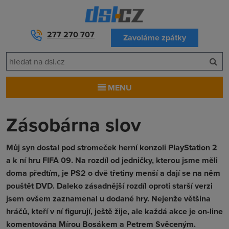
277 270 707
Zavoláme zpátky
MENU
Zásobárna slov
Můj syn dostal pod stromeček herní konzoli PlayStation 2
a k ní hru FIFA 09. Na rozdíl od jedničky, kterou jsme měli
doma předtím, je PS2 o dvě třetiny menší a dají se na něm
pouštět DVD. Daleko zásadnější rozdíl oproti starší verzi
jsem ovšem zaznamenal u dodané hry. Nejenže většina
hráčů, kteří v ní figurují, ještě žije, ale každá akce je on-line
komentována Mírou Bosákem a Petrem Svěceným.