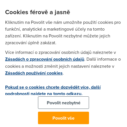
Výčitky svědomí nakonec převálcovaly veškerý takt vůči
Cookies férově a jasně
synkovi:
Kliknutím na Povolit vše nám umožníte použití cookies pro
„Hele, vypni to už,“ povídám mu, „pan Bosák si chce určitě
funkční, analytické a marketingové účely na tomto
taky odpočinout.“ Syn se zatvářil znechuceně: „Tvoje fóry
zařízení. Kliknutím na Povolit nezbytné můžete jejich
jsou čím dál trapnější, otče.“ Napadlo mě, že tady něco
nehraje, a opatrně jsem se pokusil synovi nastínit svou
zpracování úplně zakázat.
představu o principu on-line komentáře.
Více informací o zpracování osobních údajů naleznete v
Zásadách o zpracování osobních údajů
. Další informace o
„Tuhle hru právě teď hraje tak sto tisíc lidí. Domníváš se, že ji
cookies a možnosti změnit jejich nastavení naleznete v
Míra v reálném čase komentuje všem?“ zeptal se syn s živým
Zásadách používání cookies
.
zájmem. Musel jsem připustit, že na téhle námitce něco je.
Nehodlal jsem ovšem vzdát generační zápas tak snadno a
pohotově jsem poukázal na příklad šachových simultánek.
Pokud se o cookies chcete dozvědět více, další
„Před devíti lety hrál Garri Kasparov v Brně souběžně na 25
podrobnosti najdete na tomto odkazu.
šachovnicích,“ kontroval jsem.
Povolit nezbytné
„Sto tisíc,“ opakoval syn pomalu. Kapituloval jsem. Hoch mi
se směsicí soucitu a pohrdání osvětlil, že v celé hře je jen
Povolit vše
několik desítek replik, které se pořád opakují, v závislosti na