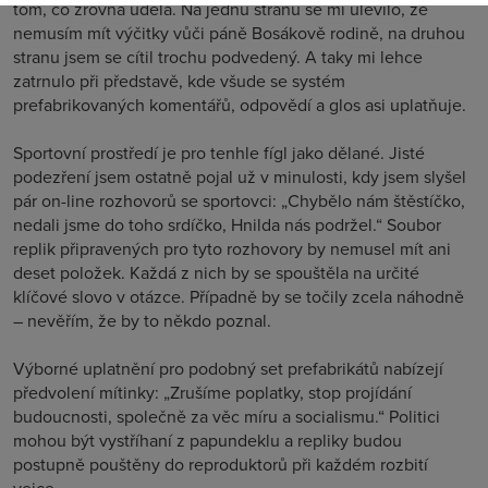
tom, co zrovna udělá. Na jednu stranu se mi ulevilo, že
nemusím mít výčitky vůči páně Bosákově rodině, na druhou
stranu jsem se cítil trochu podvedený. A taky mi lehce
zatrnulo při představě, kde všude se systém
prefabrikovaných komentářů, odpovědí a glos asi uplatňuje.
Sportovní prostředí je pro tenhle fígl jako dělané. Jisté
podezření jsem ostatně pojal už v minulosti, kdy jsem slyšel
pár on-line rozhovorů se sportovci: „Chybělo nám štěstíčko,
nedali jsme do toho srdíčko, Hnilda nás podržel.“ Soubor
replik připravených pro tyto rozhovory by nemusel mít ani
deset položek. Každá z nich by se spouštěla na určité
klíčové slovo v otázce. Případně by se točily zcela náhodně
– nevěřím, že by to někdo poznal.
Výborné uplatnění pro podobný set prefabrikátů nabízejí
předvolení mítinky: „Zrušíme poplatky, stop projídání
budoucnosti, společně za věc míru a socialismu.“ Politici
mohou být vystříhaní z papundeklu a repliky budou
postupně pouštěny do reproduktorů při každém rozbití