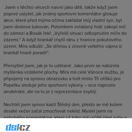
Jsem v těchto věcech naivní jako dítě, takže když jsem
poprvé uslyšel, jak známý sportovní komentátor glosuje
akce, které před mýma očima zakládal můj vlastní syn, byl
jsem doslova šokován. Potomkem ovládaný hráč zakopl míč
do zámezí a Bosák řekl: „Vyřešil situaci odkopnutím míče do
zázemí.“ A když brankář chytil ránu z hranice pokutového
území, Míra odtušil: „Se střelou z úrovně velkého vápna si
brankář hravě poradil“.
Přemýšlel jsem, jak je to udělané. Jako první se nabízela
myšlenka vzdálené plochy. Míra má celé Vánoce službu, je
připojený na synovu obrazovku a holt místo Tří oříšků pro
Popelku sleduje jeho sportovní výkony – sice naprosto
amatérské, ale na to je z reprezentace zvyklý.
Nechtěl jsem synovi kazit Štědrý den, přesto se mě kolem
desáté večer začal zmocňovat neklid. Myslel jsem na
nebohého komentátora, který už toho má určitě plné zuby a
ani příplatek za práci ve svátek jeho rozladění příliš nezmírní.
A co potom paní Bosáková, která tráví Štědrý večer sama?