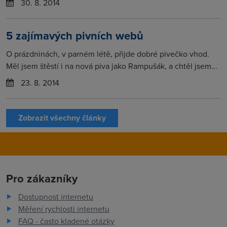
30. 8. 2014
5 zajímavých pivních webů
O prázdninách, v parném létě, přijde dobré pivečko vhod.
Měl jsem štěstí i na nová piva jako Rampušák, a chtěl jsem...
23. 8. 2014
Zobrazit všechny články
Pro zákazníky
Dostupnost internetu
Měření rychlosti internetu
FAQ - často kladené otázky