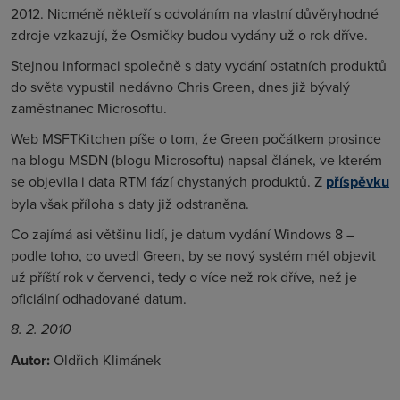
2012. Nicméně někteří s odvoláním na vlastní důvěryhodné
zdroje vzkazují, že Osmičky budou vydány už o rok dříve.
Stejnou informaci společně s daty vydání ostatních produktů
do světa vypustil nedávno Chris Green, dnes již bývalý
zaměstnanec Microsoftu.
Web MSFTKitchen píše o tom, že Green počátkem prosince
na blogu MSDN (blogu Microsoftu) napsal článek, ve kterém
se objevila i data RTM fází chystaných produktů. Z
příspěvku
byla však příloha s daty již odstraněna.
Co zajímá asi většinu lidí, je datum vydání Windows 8 –
podle toho, co uvedl Green, by se nový systém měl objevit
už příští rok v červenci, tedy o více než rok dříve, než je
oficiální odhadované datum.
8. 2. 2010
Autor:
Oldřich Klimánek