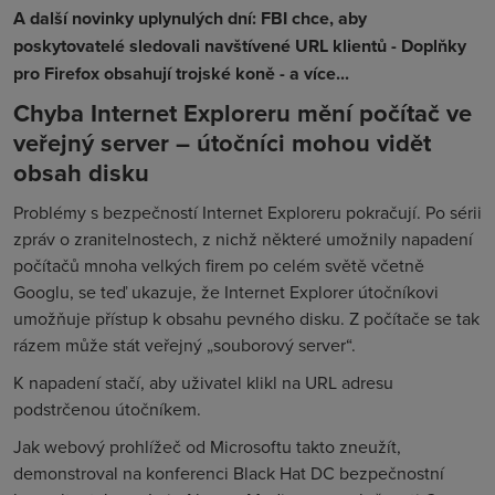
A další novinky uplynulých dní: FBI chce, aby
poskytovatelé sledovali navštívené URL klientů - Doplňky
pro Firefox obsahují trojské koně - a více...
Chyba Internet Exploreru mění počítač ve
veřejný server – útočníci mohou vidět
obsah disku
Problémy s bezpečností Internet Exploreru pokračují. Po sérii
zpráv o zranitelnostech, z nichž některé umožnily napadení
počítačů mnoha velkých firem po celém světě včetně
Googlu, se teď ukazuje, že Internet Explorer útočníkovi
umožňuje přístup k obsahu pevného disku. Z počítače se tak
rázem může stát veřejný „souborový server“.
K napadení stačí, aby uživatel klikl na URL adresu
podstrčenou útočníkem.
Jak webový prohlížeč od Microsoftu takto zneužít,
demonstroval na konferenci Black Hat DC bezpečnostní