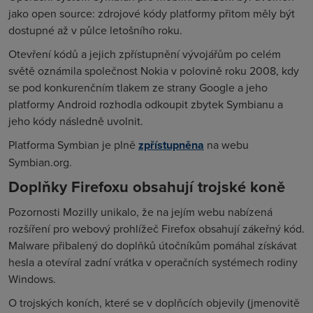
jako open source: zdrojové kódy platformy přitom měly být
dostupné až v půlce letošního roku.
Otevření kódů a jejich zpřístupnění vývojářům po celém
světě oznámila společnost Nokia v polovině roku 2008, kdy
se pod konkurenčním tlakem ze strany Google a jeho
platformy Android rozhodla odkoupit zbytek Symbianu a
jeho kódy následně uvolnit.
Platforma Symbian je plně
zpřístupněna
na webu
Symbian.org.
Doplňky Firefoxu obsahují trojské koně
Pozornosti Mozilly unikalo, že na jejím webu nabízená
rozšíření pro webový prohlížeč Firefox obsahují zákeřný kód.
Malware přibalený do doplňků útočníkům pomáhal získávat
hesla a otevíral zadní vrátka v operačních systémech rodiny
Windows.
O trojských koních, které se v doplňcích objevily (jmenovitě