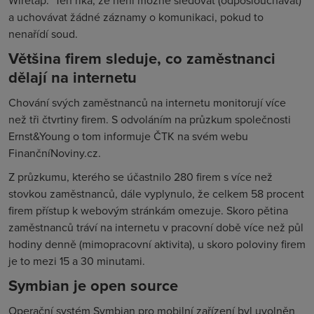
Wiretap." Ten říká, že není možné sledovat (odposlouchávat)
a uchovávat žádné záznamy o komunikaci, pokud to
nenařídí soud.
Většina firem sleduje, co zaměstnanci
dělají na internetu
Chování svých zaměstnanců na internetu monitorují více
než tři čtvrtiny firem. S odvoláním na průzkum společnosti
Ernst&Young o tom informuje ČTK na svém webu
FinančníNoviny.cz.
Z průzkumu, kterého se účastnilo 280 firem s více než
stovkou zaměstnanců, dále vyplynulo, že celkem 58 procent
firem přístup k webovým stránkám omezuje. Skoro pětina
zaměstnanců tráví na internetu v pracovní době více než půl
hodiny denně (mimopracovní aktivita), u skoro poloviny firem
je to mezi 15 a 30 minutami.
Symbian je open source
Operační systém Symbian pro mobilní zařízení byl uvolněn