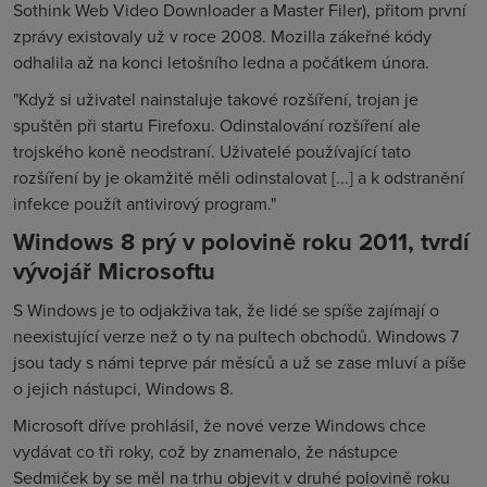
Sothink Web Video Downloader a Master Filer), přitom první
zprávy existovaly už v roce 2008. Mozilla zákeřné kódy
odhalila až na konci letošního ledna a počátkem února.
"Když si uživatel nainstaluje takové rozšíření, trojan je
spuštěn při startu Firefoxu. Odinstalování rozšíření ale
trojského koně neodstraní. Uživatelé používající tato
rozšíření by je okamžitě měli odinstalovat [...] a k odstranění
infekce použít antivirový program."
Windows 8 prý v polovině roku 2011, tvrdí
vývojář Microsoftu
S Windows je to odjakživa tak, že lidé se spíše zajímají o
neexistující verze než o ty na pultech obchodů. Windows 7
jsou tady s námi teprve pár měsíců a už se zase mluví a píše
o jejich nástupci, Windows 8.
Microsoft dříve prohlásil, že nové verze Windows chce
vydávat co tři roky, což by znamenalo, že nástupce
Sedmiček by se měl na trhu objevit v druhé polovině roku