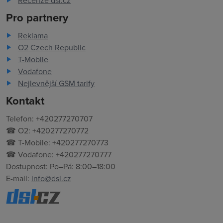
Recenze dsl.cz
Pro partnery
Reklama
O2 Czech Republic
T-Mobile
Vodafone
Nejlevnější GSM tarify
Kontakt
Telefon: +420277270707
☎ O2: +420277270772
☎ T-Mobile: +420277270773
☎ Vodafone: +420277270777
Dostupnost: Po–Pá: 8:00–18:00
E-mail:
info@dsl.cz