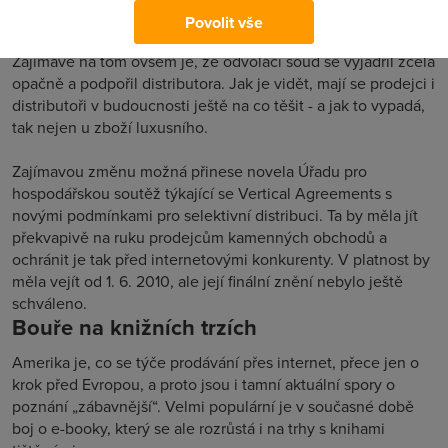
Bay závadný.
Povolit vše
Zajímavé na tom ovšem je, že odvolací soud se vyjádřil zcela
opačně a podpořil distributora. Jak je vidět, mají se prodejci i
distributoři v budoucnosti ještě na co těšit - a jak to vypadá,
tak nejen u zboží luxusního.
Zajímavou změnu možná přinese novela Úřadu pro
hospodářskou soutěž týkající se Vertical Agreements s
novými podmínkami pro selektivní distribuci. Ta by měla jít
překvapivě na ruku prodejcům kamenných obchodů a
ochránit je tak před internetovými konkurenty. V platnost by
měla vejít od 1. 6. 2010, ale její finální znění nebylo ještě
schváleno.
Bouře na knižních trzích
Amerika je, co se týče prodávání přes internet, přece jen o
krok před Evropou, a proto jsou i tamní aktuální spory o
poznání „zábavnější“. Velmi populární je v současné době
boj o e-booky, který se ale rozrůstá i na trhy s knihami