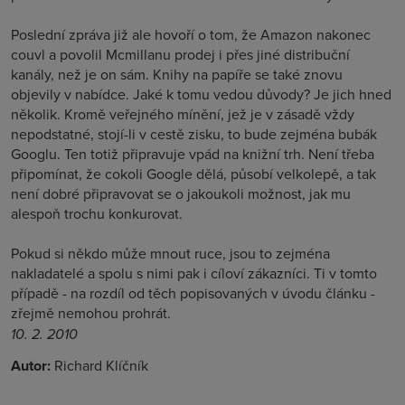
Poslední zpráva již ale hovoří o tom, že Amazon nakonec
couvl a povolil Mcmillanu prodej i přes jiné distribuční
kanály, než je on sám. Knihy na papíře se také znovu
objevily v nabídce. Jaké k tomu vedou důvody? Je jich hned
několik. Kromě veřejného mínění, jež je v zásadě vždy
nepodstatné, stojí-li v cestě zisku, to bude zejména bubák
Googlu. Ten totiž připravuje vpád na knižní trh. Není třeba
připomínat, že cokoli Google dělá, působí velkolepě, a tak
není dobré připravovat se o jakoukoli možnost, jak mu
alespoň trochu konkurovat.
Pokud si někdo může mnout ruce, jsou to zejména
nakladatelé a spolu s nimi pak i cíloví zákazníci. Ti v tomto
případě - na rozdíl od těch popisovaných v úvodu článku -
zřejmě nemohou prohrát.
10. 2. 2010
Autor:
Richard Klíčník