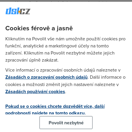
vypadá poměrně nerozhodně. Internetoví prodejci
pochopitelně příkaz obcházejí a pak je na soudech, aby
rozhodovaly v případech, na které není evropská judikatura
připravena.
Cookies férově a jasně
Kdy se smí distribuovat selektivně?
Kliknutím na Povolit vše nám umožníte použití cookies pro
Příkladem budiž případ ze sousedního Německa, kde se v
funkční, analytické a marketingové účely na tomto
rámci práva na hospodářskou soutěž ozval diskriminovaný
prodejce batohů a tašek Scout. Podle pravidel hospodářské
zařízení. Kliknutím na Povolit nezbytné můžete jejich
soutěže totiž nesmí být selektivní distribuce uvalena na
zpracování úplně zakázat.
zboží, které na tom kterém trhu dosahuje podíl vyšší než
Více informací o zpracování osobních údajů naleznete v
třicet procent.
Zásadách o zpracování osobních údajů
. Další informace o
cookies a možnosti změnit jejich nastavení naleznete v
Distributor vycházel z premisy, že batohy Scout jsou na
Zásadách používání cookies
.
německém trhu tak populární, že jejich podíl přesahuje 40%,
ve skutečnosti se ale ukázalo, že je to pouhých dvacet.
Prvoinstanční soud proto žalobu - kterou distributor podal na
Pokud se o cookies chcete dozvědět více, další
výrobce - smetl ze stolu. Nepomohla ani námitka, že
podrobnosti najdete na tomto odkazu.
například německý tradiční velkoprodejce OTTO nabízí
Povolit nezbytné
batohy Scout i ve své internetové zásilkové službě a žádné
sankce mu nehrozí, zatímco v jejich případě je prodej přes e-