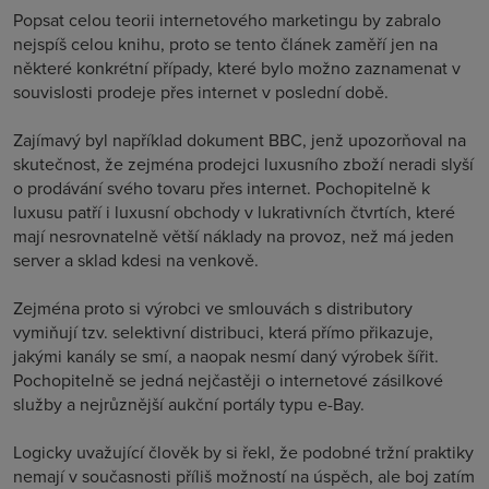
Popsat celou teorii internetového marketingu by zabralo
nejspíš celou knihu, proto se tento článek zaměří jen na
některé konkrétní případy, které bylo možno zaznamenat v
souvislosti prodeje přes internet v poslední době.
Zajímavý byl například dokument BBC, jenž upozorňoval na
skutečnost, že zejména prodejci luxusního zboží neradi slyší
o prodávání svého tovaru přes internet. Pochopitelně k
luxusu patří i luxusní obchody v lukrativních čtvrtích, které
mají nesrovnatelně větší náklady na provoz, než má jeden
server a sklad kdesi na venkově.
Zejména proto si výrobci ve smlouvách s distributory
vymiňují tzv. selektivní distribuci, která přímo přikazuje,
jakými kanály se smí, a naopak nesmí daný výrobek šířit.
Pochopitelně se jedná nejčastěji o internetové zásilkové
služby a nejrůznější aukční portály typu e-Bay.
Logicky uvažující člověk by si řekl, že podobné tržní praktiky
nemají v současnosti příliš možností na úspěch, ale boj zatím