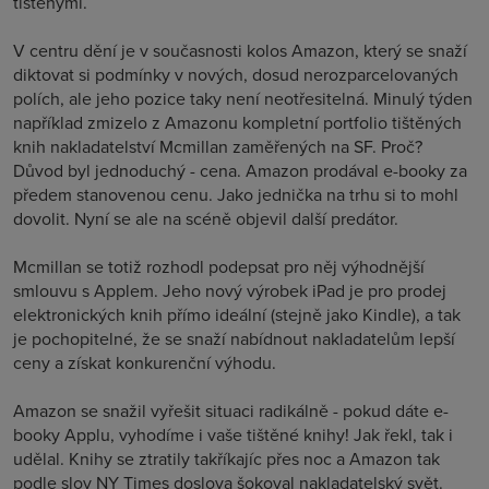
tištěnými.
V centru dění je v současnosti kolos Amazon, který se snaží
diktovat si podmínky v nových, dosud nerozparcelovaných
polích, ale jeho pozice taky není neotřesitelná. Minulý týden
například zmizelo z Amazonu kompletní portfolio tištěných
knih nakladatelství Mcmillan zaměřených na SF. Proč?
Důvod byl jednoduchý - cena. Amazon prodával e-booky za
předem stanovenou cenu. Jako jednička na trhu si to mohl
dovolit. Nyní se ale na scéně objevil další predátor.
Mcmillan se totiž rozhodl podepsat pro něj výhodnější
smlouvu s Applem. Jeho nový výrobek iPad je pro prodej
elektronických knih přímo ideální (stejně jako Kindle), a tak
je pochopitelné, že se snaží nabídnout nakladatelům lepší
ceny a získat konkurenční výhodu.
Amazon se snažil vyřešit situaci radikálně - pokud dáte e-
booky Applu, vyhodíme i vaše tištěné knihy! Jak řekl, tak i
udělal. Knihy se ztratily takříkajíc přes noc a Amazon tak
podle slov NY Times doslova šokoval nakladatelský svět.