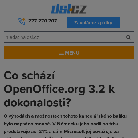
277 270 707
Zavoláme zpátky
MENU
Co schází
OpenOffice.org 3.2 k
dokonalosti?
O výhodách a možnostech tohoto kancelářského balíku
bylo napsáno mnohé. V Německu jeho podíl na trhu
představuje asi 21% a sám Microsoft jej považuje za