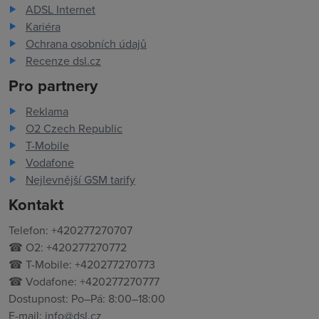
ADSL Internet
Kariéra
Ochrana osobních údajů
Recenze dsl.cz
Pro partnery
Reklama
O2 Czech Republic
T-Mobile
Vodafone
Nejlevnější GSM tarify
Kontakt
Telefon: +420277270707
☎ O2: +420277270772
☎ T-Mobile: +420277270773
☎ Vodafone: +420277270777
Dostupnost: Po–Pá: 8:00–18:00
E-mail:
info@dsl.cz