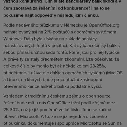
vážnou konkurenci. Čím si ale kancelářský balík škodí a v
čem zaostává za řešeními od konkurence? I na to se
pokusíme najít odpověď v následujícím článku.
Podle nedávného průzkumu v Německu je OpenOffice.org
nainstalovaný asi na 21% počítačů s operačním systémem
Windows. Data byla získána na základě analýzy
nainstalovaných fontů v počítači. Každý kancelářský balík s
sebou přináší určitou sadu fontů, které jsou pro něj typické.
A právě ty se staly předmětem zkoumání. Lze očekávat, že
celkové číslo by mohlo být až někde kolem 23-25%,
připočteme-li uživatele dalších operačních systémů (Mac OS
a Linux), na kterých bude procentuální zastoupení
otevřeného kancelářského balíku podstatně vyšší.
Vzhledem k tradičnímu českému zájmu o open source
řešení bude mít u nás OpenOffice tržní podíl zřejmě mezi
25-30%, což je již poměrně velké číslo. Toho se začíná
obávat i Microsoft. A to, že se již nejedná o žádného
otloukánka, dokumentuje i spolupráce Microsoftu se Sun na