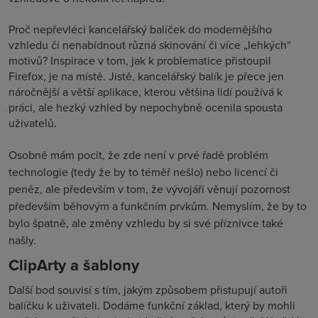
Proč nepřevléci kancelářský balíček do modernějšího
vzhledu či nenabídnout různá skinování či více „lehkých“
motivů? Inspirace v tom, jak k problematice přistoupil
Firefox, je na místě. Jistě, kancelářský balík je přece jen
náročnější a větší aplikace, kterou většina lidí používá k
práci, ale hezký vzhled by nepochybně ocenila spousta
uživatelů.
Osobně mám pocit, že zde není v prvé řadě problém
technologie (tedy že by to téměř nešlo) nebo licencí či
peněz, ale především v tom, že vývojáři věnují pozornost
především běhovým a funkčním prvkům. Nemyslím, že by to
bylo špatně, ale změny vzhledu by si své příznivce také
našly.
ClipArty a šablony
Další bod souvisí s tím, jakým způsobem přistupují autoři
balíčku k uživateli. Dodáme funkční základ, který by mohli