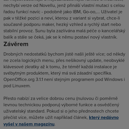
nechybí verze od Novellu, jenž přináší vlastní mutaci s celou
řadou funkcí navíc - podobně jako IBM, Go-oo,... Uživatel je
pak v těžké pozici a neví, kterou z variant si vybrat, chce-li
současně podporu maker, hezký vzhled a rychlý start nebo
stabilní provoz. Sunu byla zazlívána malá péče o kancelářský
balík a stále se čeká, jak se k němu postaví nový vlastník.
Závěrem
Drobných nedostatků bychom jistě našli ještě více; od někdy
ne zcela logických menu, přes nešikovný update, neobvyklé
klávesové zkratky až k tomu, že téměř každá instalace je
svébytným produktem, který má svá zásadní specifika.
OpenOffice.org 3.1.1 není stejným programem pod Windows i
pod Linuxem.
Přesto nabízí za velice dobrou cenu (nulovou či poměrně
levnou technickou podporu) výborné funkce a osvědčený
uživatelský standard. Pokud si o jeho přednostech chcete
přečíst více, můžete užít například článek,
který nedávno
vyšel v našem magazínu
.