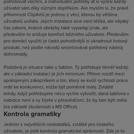
potřebovat všichni, a individuální potřeby ať si vyřeší každý
uživatel sám díky různým doplňkům. Ale myslím si, že právě
přítomnost ClipArtů je jednou z věcí, kterou by většina
uživatelů uvítala. Jejich instalace sice není těžká, ale nějaký
čas zabere, krásné obrázky také vypadají jinak, ale
především to snižuje komfort běžného uživatele. Především
pro domácí využití je často pohodlnější si ukradnout hotový
produkt, než podle návodů smontovávat potřebný nástroj
dohromady.
Podobná je situace také u šablon. Ty potřebuje téměř každý,
ale v základní instalaci je jich minimum. Přitom rozdíl mezi
spokojeným zákazníkem a tím, který se kvůli rychlosti práce
vrátí ke konkurenci, může být poměrně malý. Zvláště
tehdy, když potřebujete něco rychle vytvořit, daná šablona v
nabídce není a vy žijete v přesvědčení, že by tam býti měla
(na základě zkušenosti s MS Office).
Kontrola gramatiky
Jedním z největších nedostatků, zvláště pro českého
uživatele, je jistě kontrola gramatické správnosti. Zde je to