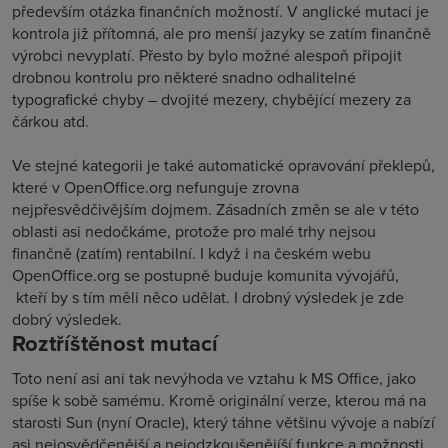
především otázka finančních možností. V anglické mutaci je
kontrola již přítomná, ale pro menší jazyky se zatím finančně
výrobci nevyplatí. Přesto by bylo možné alespoň připojit
drobnou kontrolu pro některé snadno odhalitelné
typografické chyby – dvojité mezery, chybějící mezery za
čárkou atd.
Ve stejné kategorii je také automatické opravování překlepů,
které v OpenOffice.org nefunguje zrovna
nejpřesvědčivějším dojmem. Zásadních změn se ale v této
oblasti asi nedočkáme, protože pro malé trhy nejsou
finančně (zatím) rentabilní. I když i na českém webu
OpenOffice.org se postupně buduje komunita vývojářů,
kteří by s tím měli něco udělat. I drobný výsledek je zde
dobrý výsledek.
Roztříštěnost mutací
Toto není asi ani tak nevýhoda ve vztahu k MS Office, jako
spíše k sobě samému. Kromě originální verze, kterou má na
starosti Sun (nyní Oracle), který táhne většinu vývoje a nabízí
asi nejosvědčenější a nejodzkoušenějíší funkce a možnosti,