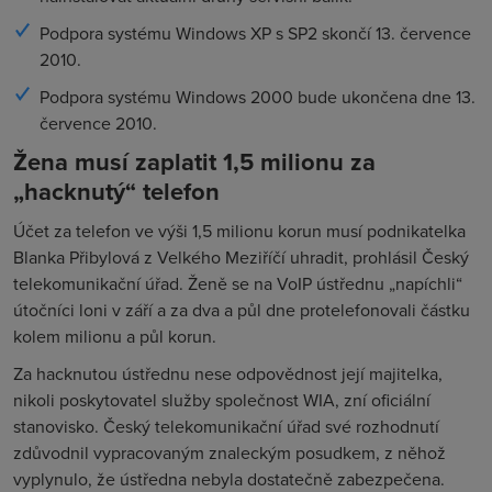
Podpora systému Windows XP s SP2 skončí 13. července
2010.
Podpora systému Windows 2000 bude ukončena dne 13.
července 2010.
Žena musí zaplatit 1,5 milionu za
„hacknutý“ telefon
Účet za telefon ve výši 1,5 milionu korun musí podnikatelka
Blanka Přibylová z Velkého Meziříčí uhradit, prohlásil Český
telekomunikační úřad. Ženě se na VoIP ústřednu „napíchli“
útočníci loni v září a za dva a půl dne protelefonovali částku
kolem milionu a půl korun.
Za hacknutou ústřednu nese odpovědnost její majitelka,
nikoli poskytovatel služby společnost WIA, zní oficiální
stanovisko. Český telekomunikační úřad své rozhodnutí
zdůvodnil vypracovaným znaleckým posudkem, z něhož
vyplynulo, že ústředna nebyla dostatečně zabezpečena.