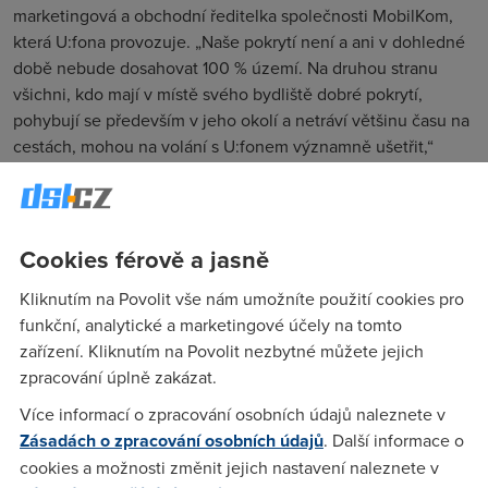
marketingová a obchodní ředitelka společnosti MobilKom,
která U:fona provozuje. „Naše pokrytí není a ani v dohledné
době nebude dosahovat 100 % území. Na druhou stranu
všichni, kdo mají v místě svého bydliště dobré pokrytí,
pohybují se především v jeho okolí a netráví většinu času na
cestách, mohou na volání s U:fonem významně ušetřit,“
doplňuje Studničková.
Přehled nabídek 3G mobilního internetu od Ufona najdete
přímo
zde na DSL.cz
.
Cookies férově a jasně
UPC nesmí v reklamě srovnávat své
Kliknutím na Povolit vše nám umožníte použití cookies pro
připojení s nabídkou Telefónicy, rozhodl
funkční, analytické a marketingové účely na tomto
soud
zařízení. Kliknutím na Povolit nezbytné můžete jejich
Kabelový operátor UPC nesmí používat reklamu, v níž
zpracování úplně zakázat.
srovnává svou nabídku s nabídkou konkurenční Telefónicy
Více informací o zpracování osobních údajů naleznete v
O2, rozhodl pražský Městský soud. UPC se Telefónice musí
Zásadách o zpracování osobních údajů
. Další informace o
omluvit v médiích. Uvádí to ČTK.
cookies a možnosti změnit jejich nastavení naleznete v