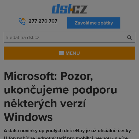
277 270 707
Zavoláme zpátky
MENU
Microsoft: Pozor,
ukončujeme podporu
některých verzí
Windows
A další novinky uplynulých dní: eBay je už oficiálně česky -
U:fon nabídne jednotný tarif pro mobily i pevnou - a více...