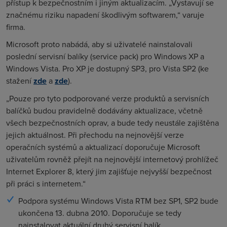
přístup k bezpečnostním i jiným aktualizacím. „Vystavují se
značnému riziku napadení škodlivým softwarem,“ varuje
firma.
Microsoft proto nabádá, aby si uživatelé nainstalovali
poslední servisní balíky (service pack) pro Windows XP a
Windows Vista. Pro XP je dostupný SP3, pro Vista SP2 (ke
stažení
zde
a
zde
).
„Pouze pro tyto podporované verze produktů a servisních
balíčků budou pravidelně dodávány aktualizace, včetně
všech bezpečnostních oprav, a bude tedy neustále zajištěna
jejich aktuálnost. Při přechodu na nejnovější verze
operačních systémů a aktualizací doporučuje Microsoft
uživatelům rovněž přejít na nejnovější internetový prohlížeč
Internet Explorer 8, který jim zajišťuje nejvyšší bezpečnost
při práci s internetem.“
Podpora systému Windows Vista RTM bez SP1, SP2 bude
ukončena 13. dubna 2010. Doporučuje se tedy
nainstalovat aktuální druhý servisní balík.