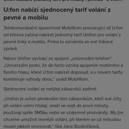
U:fon nabízí sjednocený tarif volání z
pevné a mobilu
Telekomunikační společnost MobilKom provozující síť U:fon
od března začíná nabízet jednotný tarif Unifon pro volání z
pevné linky a mobilu. Firma to oznámila ve své tiskové
zprávě.
Název Unifon vychází ze spojení „univerzální telefon“.
„Univerzální proto, že de facto vzniká spojením mobilního a
fixního hlasu, které U:fon nabízel doposud, a v novém tarifu
kombinuje výhody obou,“ uvádí MobilKom.
Sjednocení volání se netýká zákazníků zpětně.
„Unifon je určen především těm zákazníkům, kteří své účty
při volání velmi hlídají, snaží se vejít do první minuty,
používají spíše SMSky nebo se vzájemně prozvánějí. My jim
chceme umožnit levnější volání, při kterém se už nebudou
muset jakkoli omezovat,“ říká Jana Studničková,