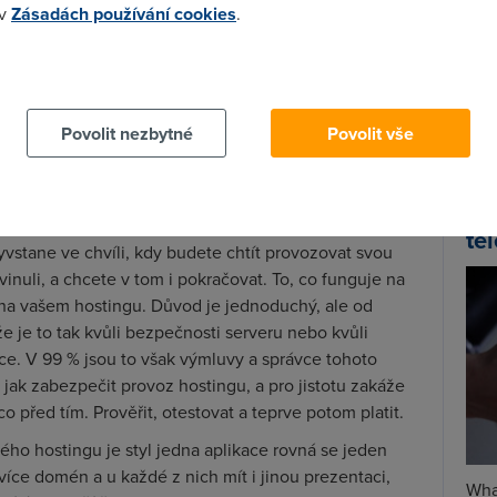
 v
Zásadách používání cookies
.
ektů jako je Drupal, Joomla, WP, phpBB a další, ptejte
 případě open source projektů uvádí, zdali je
Spa
 cookies chcete dozvědět více, další podrobnosti najdete na t
ho projektu nastavit.
Time
Star
istrační rozhraní daný projekt nainstalovat jedním
Povolit nezbytné
Povolit vše
i české stránky daného projektu, kde často najdete
stingů pro váš projekt, mezi nimi lze někdy objevit i
Wh
tě prohlašuje, že tento open source projekt podporuje,
už
ting lapají, krásně vám zpívají.
te
yvstane ve chvíli, kdy budete chtít provozovat svou
yvinuli, a chcete v tom i pokračovat. To, co funguje na
 na vašem hostingu. Důvod je jednoduchý, ale od
e je to tak kvůli bezpečnosti serveru nebo kvůli
ace. V 99
%
jsou to však výmluvy a správce tohoto
í, jak zabezpečit provoz hostingu, a pro jistotu zakáže
co před tím. Prověřit, otestovat a teprve potom platit.
ho hostingu je styl jedna aplikace rovná se jeden
íce domén a u každé z nich mít i jinou prezentaci,
Wha