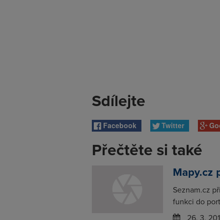
Sdílejte
Facebook
Twitter
Go
Přečtěte si také
Mapy.cz p
Seznam.cz při
funkci do por
26. 3. 20