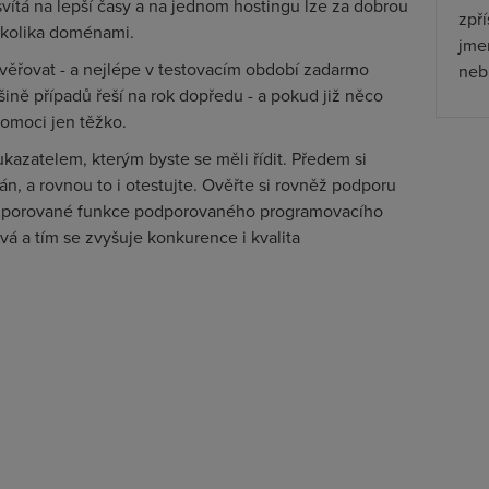
 svítá na lepší časy a na jednom hostingu lze za dobrou
zpř
ěkolika doménami.
jmen
ověřovat - a nejlépe v testovacím období zadarmo
nebu
tšině případů řeší na rok dopředu - a pokud již něco
domoci jen těžko.
kazatelem, kterým byste se měli řídit. Předem si
ván, a rovnou to i otestujte. Ověřte si rovněž podporu
 podporované funkce podporovaného programovacího
ývá a tím se zvyšuje konkurence i kvalita