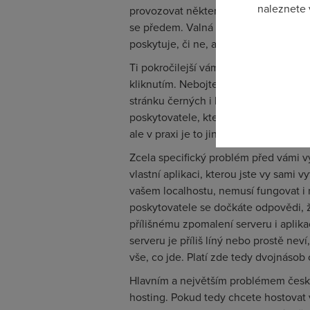
naleznete
provozovat některý z open source proj
se předem. Valná část poskytovatelů v
Pokud se o
poskytuje, či ne, a jak si provoz dané
odkazu.
Ti pokročilejší vám umožní přes admin
kliknutím. Nebojte se však navštívit 
stránku černých i bezproblémových ho
poskytovatele, který o sobě svatosva
ale v praxi je to jinak. Inu když na hos
Zcela specifický problém před vámi v
vlastní aplikaci, kterou jste vy sami v
vašem localhostu, nemusí fungovat i
poskytovatele se dočkáte odpovědi, ž
přílišnému zpomalení serveru i aplik
serveru je příliš líný nebo prostě nev
vše, co jde. Platí zde tedy dvojnásob 
Hlavním a největším problémem české
hosting. Pokud tedy chcete hostovat v