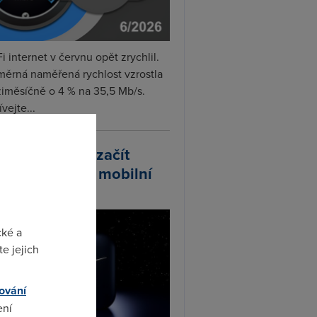
i internet v červnu opět zrychlil.
měrná naměřená rychlost vzrostla
iměsíčně o 4 % na 35,5 Mb/s.
vejte...
arlink plánuje začít
odávat vlastní mobilní
ify
cké a
e jejich
ování
ení