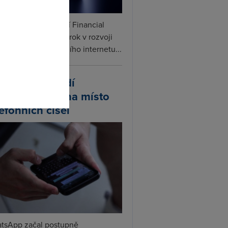
ceX podle informací Financial
omto
s připravuje další krok v rozvoji
linku. Vedle satelitního internetu...
atsApp zavádí
ivatelská jména místo
lefonních čísel
tsApp začal postupně