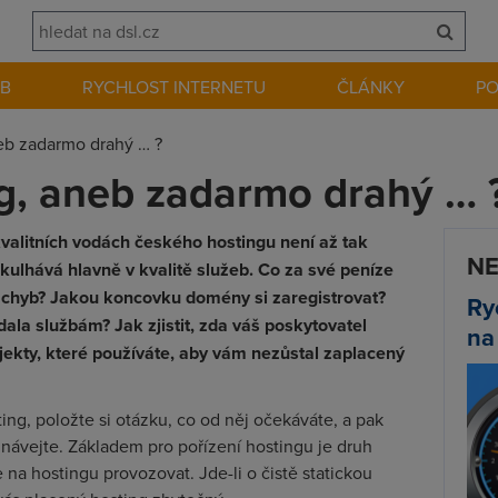
EB
RYCHLOST INTERNETU
ČLÁNKY
P
eb zadarmo drahý … ?
g, aneb zadarmo drahý … 
valitních vodách českého hostingu není až tak
NE
ulhává hlavně v kvalitě služeb. Co za své peníze
 chyb? Jakou koncovku domény si zaregistrovat?
Ry
dala službám? Jak zjistit, zda váš poskytovatel
na
ekty, které používáte, aby vám nezůstal zaplacený
ting, položte si otázku, co od něj očekáváte, a pak
ednávejte. Základem pro pořízení hostingu je druh
 na hostingu provozovat. Jde-li o čistě statickou