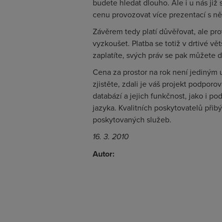
budete hledat dlouho. Ale i u nás již
cenu provozovat více prezentací s n
Závěrem tedy platí důvěřovat, ale pr
vyzkoušet. Platba se totiž v drtivé vě
zaplatíte, svých práv se pak můžete 
Cena za prostor na rok není jediným u
zjistěte, zdali je váš projekt podporo
databází a jejich funkčnost, jako i
jazyka. Kvalitních poskytovatelů přib
poskytovaných služeb.
16. 3. 2010
Autor: