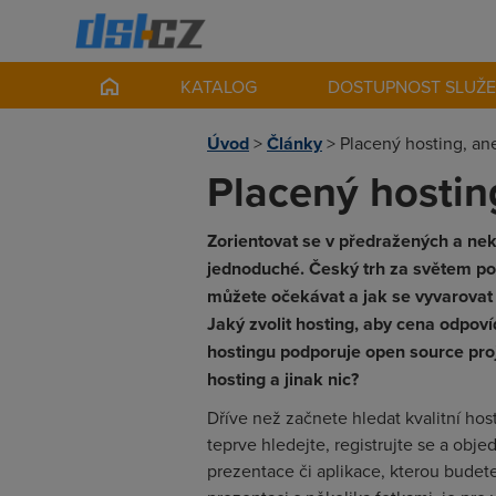
KATALOG
DOSTUPNOST SLUŽ
Úvod
>
Články
>
Placený hosting, an
Placený hostin
Zorientovat se v předražených a nek
jednoduché. Český trh za světem pok
můžete očekávat a jak se vyvarovat
Jaký zvolit hosting, aby cena odpoví
hostingu podporuje open source proj
hosting a jinak nic?
Dříve než začnete hledat kvalitní hos
teprve hledejte, registrujte se a obj
prezentace či aplikace, kterou budete