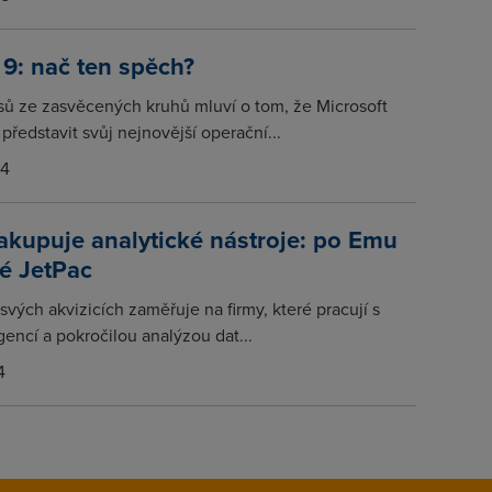
9: nač ten spěch?
asů ze zasvěcených kruhů mluví o tom, že Microsoft
představit svůj nejnovější operační...
14
kupuje analytické nástroje: po Emu
ké JetPac
svých akvizicích zaměřuje na firmy, které pracují s
gencí a pokročilou analýzou dat...
4