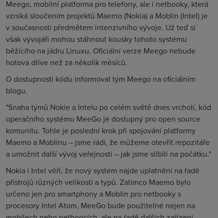
Meego, mobilní platforma pro telefony, ale i netbooky, která
vzniká sloučením projektů Maemo (Nokia) a Moblin (Intel) je
v současnosti předmětem intenzivního vývoje. Už teď si
však vývojáři mohou stáhnout kousky tohoto systému
běžícího na jádru Linuxu. Oficiální verze Meego nebude
hotova dříve než za několik měsíců.
O dostupnosti kódu informoval tým Meego na oficiálním
blogu.
"Snaha týmů Nokie a Intelu po celém světě dnes vrcholí, kód
operačního systému MeeGo je dostupný pro open source
komunitu. Tohle je poslední krok při spojování platformy
Maemo a Moblinu – jsme rádi, že můžeme otevřít repozitáře
a umožnit další vývoj veřejnosti – jak jsme slíbili na počátku."
Nokia i Intel věří, že nový systém najde uplatnění na řadě
přístrojů různých velikostí a typů. Zatímco Maemo bylo
určeno jen pro smartphony a Moblin pro netbooky s
procesory Intel Atom, MeeGo bude použitelné nejen na
mobilech nebo netboocích, ale na řadě dalších zařízení.