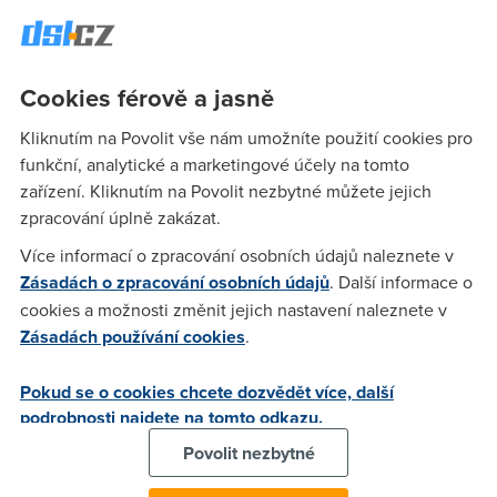
uvádí operátor.
Server iDnes.cz možná bude zpoplatněn
Cookies férově a jasně
Mediální skupina Mafra, jež mj. provozuje server iDnes.cz,
uvažuje, že od letošního podzimu zpoplatní některé části
Kliknutím na Povolit vše nám umožníte použití cookies pro
zpravodajských webů. Informoval o tom server E15.cz.
funkční, analytické a marketingové účely na tomto
„Zpoplatnění obsahu je i u nás aktuální téma, v současné
zařízení. Kliknutím na Povolit nezbytné můžete jejich
době pracujeme na analýze možností zpoplatnění obsahu
zpracování úplně zakázat.
pro iDnes.cz,“ řekla pro E15 Iva Melagová, která má na starost
Více informací o zpracování osobních údajů naleznete v
marketing portálu. „Je potřeba brát v úvahu specifika
Zásadách o zpracování osobních údajů
. Další informace o
českého trhu a ochotu lidí platit za nadstandardní služby.
cookies a možnosti změnit jejich nastavení naleznete v
Záleží na výsledcích analýzy, ale dokážeme si představit, že
Zásadách používání cookies
.
na podzim naše vydavatelství nějaké pokusy učiní.“
Ostatní web se zpoplatněním váhají, jiné jako Novinky.cz
Pokud se o cookies chcete dozvědět více, další
(Právo) už dříve oznámily, že obsah nechají dostupný
podrobnosti najdete na tomto odkazu.
zdarma. Řada vydavatelství se totiž obává toho, že čtenáři
Povolit nezbytné
přejdou ke konkurenci, která články nabízí stále zdarma.