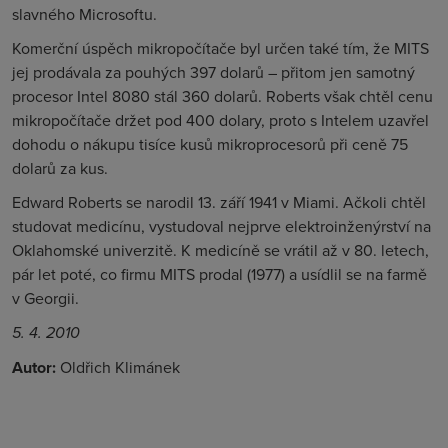
slavného Microsoftu.
Komerční úspěch mikropočítače byl určen také tím, že MITS
jej prodávala za pouhých 397 dolarů – přitom jen samotný
procesor Intel 8080 stál 360 dolarů. Roberts však chtěl cenu
mikropočítače držet pod 400 dolary, proto s Intelem uzavřel
dohodu o nákupu tisíce kusů mikroprocesorů při ceně 75
dolarů za kus.
Edward Roberts se narodil 13. září 1941 v Miami. Ačkoli chtěl
studovat medicínu, vystudoval nejprve elektroinženýrství na
Oklahomské univerzitě. K medicíně se vrátil až v 80. letech,
pár let poté, co firmu MITS prodal (1977) a usídlil se na farmě
v Georgii.
5. 4. 2010
Autor:
Oldřich Klimánek