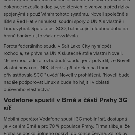
dokonce rozesílala dopisy, ve kterých je varovala před riziky
spojenými s používáním tohoto systému. Novell společně s
IBM a Red Hat v minulosti soudní spory o UNIX a vlastně i
Linux vyhrál. Společnost SCO, balancující dlouhou dobu na
hraně bankrotu, to však nevzdávala.
Porota federálního soudu v Salt Lake City nyní opět
rozhodla, že práva na UNIX skutečně stále vlastní Novell.
"Jsme moc rádi za rozhodnutí soudu, jenž potvrdil, že Novell
vlastní práva na UNIX, která si při útocích na Linux
přivlastňovala SCO," uvádí Novell v prohlášení. "Novell bude
nadále podporovat Linux a bude ho hájit i v oblasti
duševního vlastnictví."
Vodafone spustil v Brně a části Prahy 3G
síť
Mobilní operátor Vodafone spustil 3G mobilní síť, dostupná
je v celém Brně a pro 70 % populace Prahy. Firma slibuje, že
Praha se dočká úplného pokrytí do konce června. Za rok by