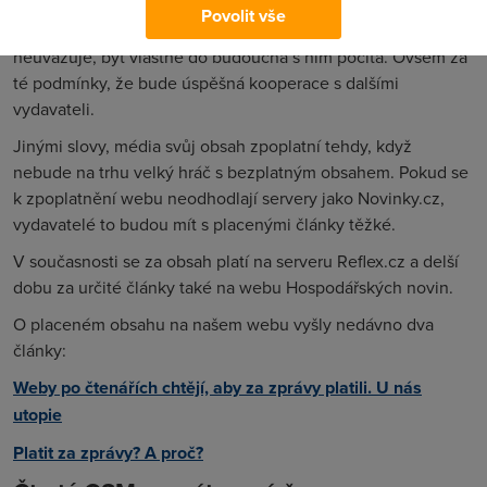
Jak E15.cz uvádí, například vydavatelství Burda Praha,
Povolit vše
vydávající tituly Chip nebo Katka, o zpoplatnění nyní
neuvažuje, byť vlastně do budoucna s ním počítá. Ovšem za
té podmínky, že bude úspěšná kooperace s dalšími
vydavateli.
Jinými slovy, média svůj obsah zpoplatní tehdy, když
nebude na trhu velký hráč s bezplatným obsahem. Pokud se
k zpoplatnění webu neodhodlají servery jako Novinky.cz,
vydavatelé to budou mít s placenými články těžké.
V současnosti se za obsah platí na serveru Reflex.cz a delší
dobu za určité články také na webu Hospodářských novin.
O placeném obsahu na našem webu vyšly nedávno dva
články:
Weby po čtenářích chtějí, aby za zprávy platili. U nás
utopie
Platit za zprávy? A proč?