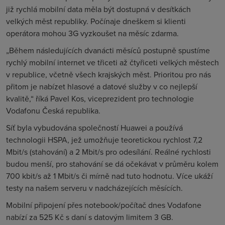
již rychlá mobilní data měla být dostupná v desítkách
velkých měst republiky. Počínaje dneškem si klienti
operátora mohou 3G vyzkoušet na měsíc zdarma.
„Během následujících dvanácti měsíců postupně spustíme
rychlý mobilní internet ve třiceti až čtyřiceti velkých městech
v republice, včetně všech krajských měst. Prioritou pro nás
přitom je nabízet hlasové a datové služby v co nejlepší
kvalitě,“ říká Pavel Kos, viceprezident pro technologie
Vodafonu Česká republika.
Síť byla vybudována společností Huawei a používá
technologii HSPA, jež umožňuje teoretickou rychlost 7,2
Mbit/s (stahování) a 2 Mbit/s pro odesílání. Reálné rychlosti
budou menší, pro stahování se dá očekávat v průměru kolem
700 kbit/s až 1 Mbit/s či mírně nad tuto hodnotu. Více ukáží
testy na našem serveru v nadcházejících měsících.
Mobilní připojení přes notebook/počítač dnes Vodafone
nabízí za 525 Kč s daní s datovým limitem 3 GB.