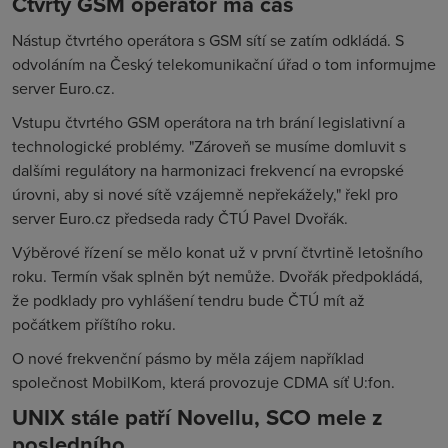
Čtvrtý GSM operátor má čas
Nástup čtvrtého operátora s GSM sítí se zatím odkládá. S
odvoláním na Český telekomunikační úřad o tom informujme
server Euro.cz.
Vstupu čtvrtého GSM operátora na trh brání legislativní a
technologické problémy. "Zároveň se musíme domluvit s
dalšími regulátory na harmonizaci frekvencí na evropské
úrovni, aby si nové sítě vzájemně nepřekážely," řekl pro
server Euro.cz předseda rady ČTÚ Pavel Dvořák.
Výběrové řízení se mělo konat už v první čtvrtině letošního
roku. Termín však splněn být nemůže. Dvořák předpokládá,
že podklady pro vyhlášení tendru bude ČTÚ mít až
počátkem příštího roku.
O nové frekvenční pásmo by měla zájem například
společnost MobilKom, která provozuje CDMA síť U:fon.
UNIX stále patří Novellu, SCO mele z
posledního