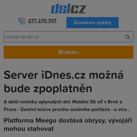
277 270 707
Zavoláme zpátky
MENU
Server iDnes.cz možná
bude zpoplatněn
A další novinky uplynulých dní: Mobilní 3G síť v Brně a
Praze - Zemřel tvůrce prvního osobního počítače - a více...
Platforma Meego dostává obrysy, vývojáři
mohou stahovat