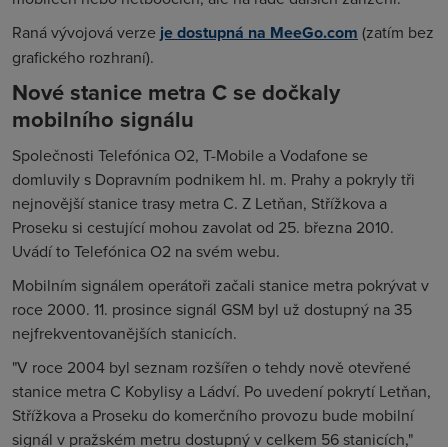
Raná vývojová verze
je dostupná na MeeGo.com
(zatím bez
grafického rozhraní).
Nové stanice metra C se dočkaly
mobilního signálu
Společnosti Telefónica O2, T-Mobile a Vodafone se
domluvily s Dopravním podnikem hl. m. Prahy a pokryly tři
nejnovější stanice trasy metra C. Z Letňan, Střížkova a
Proseku si cestující mohou zavolat od 25. března 2010.
Uvádí to Telefónica O2 na svém webu.
Mobilním signálem operátoři začali stanice metra pokrývat v
roce 2000. 11. prosince signál GSM byl už dostupný na 35
nejfrekventovanějších stanicích.
"V roce 2004 byl seznam rozšířen o tehdy nově otevřené
stanice metra C Kobylisy a Ládví. Po uvedení pokrytí Letňan,
Střížkova a Proseku do komerčního provozu bude mobilní
signál v pražském metru dostupný v celkem 56 stanicích,"