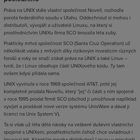
Práva na UNIX stále vlastní společnost Novell, rozhodla
porota federálního soudu v Utahu. Oddechnout si mohou i
distributoři, vývojáři a uživatelé Linuxu, na který si
prostřednictvím UNIXu firma SCO brousila léta zuby.
Prakticky mrtvá společnost SCO (Santa Cruz Operation) už
několikrát vstala z mrtvých díky rizikovým investicím různých
fondů a roky se snaží získat práva na UNIX a také Linux –
tvrdí, že i Linux obsahuje části UNIXového kódu. Ty tam
ovšem kdysi přidala sama.
UNIX vyvinula v roce 1969 společnost AT&T, poté jej
kompletně prodala Novellu, který "jej" či části s ním spojené
v roce 1995 prodal firmě SCO (obchod ji umožňoval například
vyvíjet a prodávat nové verze systému UnixWare a dával ji
licenci na Unix System V).
Ta si však už léta dělá nároky na veškeré duševní vlastnictví
spojené s UNIXem, prostřednictvím čehož chce ovládnout i
linuxový trh. Klientům mnoha distributorů Linuxu v minulosti