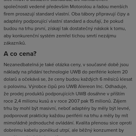
společnosti vedené především Motorolou a řadou menších
firem prosazují standard vlastní. Oba tábory připravují čipy a
adaptéry podporující vlastní standard a doufají, že pokud
budou na trhu první, získají tak dostatečný náskok k tomu,
aby konkurenční systém zemřel tichou smrtí nezájmu
zákazníků.
A co cena?
Nezanedbatelná je také otázka ceny, v současné době jsou
náklady na přidání technologie UWB do periférie kolem 20
dolarů a očekává se, že ceny budou každých 6 měsíců klesat
o polovinu. Výrobce čipů pro UWB Alereon Inc. Odhaduje,
že prodej produktů podporujících UWB dosáhne v příštím
roce 2,4 milionu kusů a v roce 2007 pak 15 milionů. Zájem
trhu by mohl být masivní, neboť adaptéry by měly být levné,
podporovat prakticky každou periférii na trhu a měly by mít
mimořádně jednoduché ovládání. Kvalita přenosu sice oproti
dobrému kabelu poněkud utrpí, ale běžný konzument by