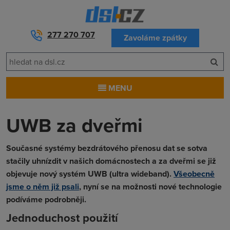
277 270 707
Zavoláme zpátky
MENU
UWB za dveřmi
Současné systémy bezdrátového přenosu dat se sotva
stačily uhnízdit v našich domácnostech a za dveřmi se již
objevuje nový systém UWB (ultra wideband).
Všeobecně
jsme o něm již psali
, nyní se na možnosti nové technologie
podíváme podrobněji.
Jednoduchost použití