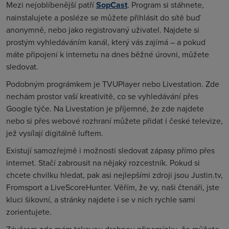
Mezi nejoblíbenější patří
SopCast
. Program si stáhnete,
nainstalujete a posléze se můžete přihlásit do sítě buď
anonymně, nebo jako registrovaný uživatel. Najdete si
prostým vyhledáváním kanál, který vás zajímá – a pokud
máte připojení k internetu na dnes běžné úrovni, můžete
sledovat.
Podobným prográmkem je TVUPlayer nebo Livestation. Zde
nechám prostor vaší kreativitě, co se vyhledávání přes
Google týče. Na Livestation je příjemné, že zde najdete
nebo si přes webové rozhraní můžete přidat i české televize,
jež vysílají digitálně luftem.
Existují samozřejmě i možnosti sledovat zápasy přímo přes
internet. Stačí zabrousit na nějaký rozcestník. Pokud si
chcete chvilku hledat, pak asi nejlepšími zdroji jsou Justin.tv,
Fromsport a LiveScoreHunter. Věřím, že vy, naši čtenáři, jste
kluci šikovní, a stránky najdete i se v nich rychle sami
zorientujete.