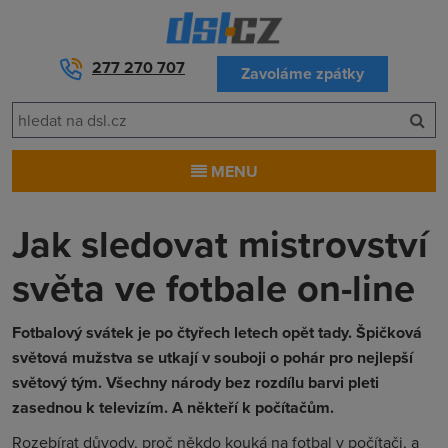
277 270 707
Zavoláme zpátky
MENU
Jak sledovat mistrovství
světa ve fotbale on-line
Fotbalový svátek je po čtyřech letech opět tady. Špičková
světová mužstva se utkají v souboji o pohár pro nejlepší
světový tým. Všechny národy bez rozdílu barvi pleti
zasednou k televizím. A někteří k počítačům.
Rozebírat důvody, proč někdo kouká na fotbal v počítači, a