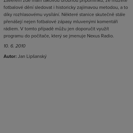
Závěrem zde mám takovou drobnou připomínku, že můžete
fotbalové dění sledovat i historicky zajímavou metodou, a to
díky rozhlasovému vysílání. Některé stanice skutečně stále
přenášejí nejen fotbalové zápasy mluvenými komentáři
rádiem. V tomto případě můžu jen doporučit využít
programu do počítače, který se jmenuje Nexus Radio.
10. 6. 2010
Autor:
Jan Lipšanský