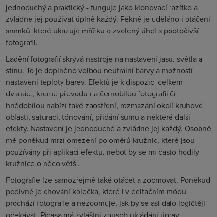
jednoduchý a praktický - funguje jako klonovací razítko a
zvládne jej používat úplně každý. Pěkně je uděláno i otáčení
snímků, které ukazuje mřížku o zvolený úhel s pootočivší
fotografii.
Ladění fotografií skrývá nástroje na nastavení jasu, světla a
stínu. To je doplněno volbou neutrální barvy a možností
nastavení teploty barev. Efektů je k dispozici celkem
dvanáct; kromě převodů na černobílou fotografii či
hnědobílou nabízí také zaostření, rozmazání okolí kruhové
oblasti, saturaci, tónování, přidání šumu a některé další
efekty. Nastavení je jednoduché a zvládne jej každý. Osobně
mě poněkud mrzí omezení poloměrů kružnic, které jsou
používány při aplikaci efektů, neboť by se mi často hodily
kružnice o něco větší.
Fotografie lze samozřejmě také otáčet a zoomovat. Poněkud
podivné je chování kolečka, které i v editačním módu
prochází fotografie a nezoomuje, jak by se asi dalo logičtěji
očekávat. Picasa má zvláštní způsob ukládání úprav -