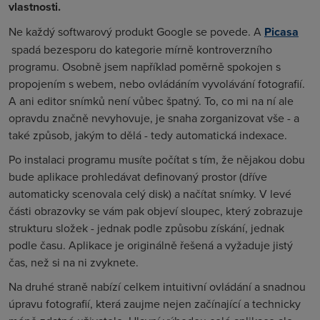
vlastnosti.
Ne každý softwarový produkt Google se povede. A
Picasa
spadá bezesporu do kategorie mírně kontroverzního
programu. Osobně jsem například poměrně spokojen s
propojením s webem, nebo ovládáním vyvolávání fotografií.
A ani editor snímků není vůbec špatný. To, co mi na ní ale
opravdu značně nevyhovuje, je snaha zorganizovat vše - a
také způsob, jakým to dělá - tedy automatická indexace.
Po instalaci programu musíte počítat s tím, že nějakou dobu
bude aplikace prohledávat definovaný prostor (dříve
automaticky scenovala celý disk) a načítat snímky. V levé
části obrazovky se vám pak objeví sloupec, který zobrazuje
strukturu složek - jednak podle způsobu získání, jednak
podle času. Aplikace je originálně řešená a vyžaduje jistý
čas, než si na ni zvyknete.
Na druhé straně nabízí celkem intuitivní ovládání a snadnou
úpravu fotografií, která zaujme nejen začínající a technicky