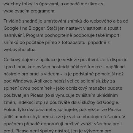
všechny fotky i s úpravami, a odpadá mezikrok s
vypalovacím programem.
Triviálně snadné je umísťování snímků do webového alba od
Google i na Blogger. Stačí jen nastavit vlastnosti a spustit
nahrávání. Program pochopitelně podporuje také import
snímků do počítače přímo z fotoaparátu, případně z
webového alba.
Celkový dojem z aplikace je veskrze pozitivní. Je k dispozici
i pro Linux, kde ovšem postrádá některé funkce - například
nástroje pro práci s videem -
a je podstatně pomalejší než
pod Windows. Aplikace nabízí velice solidní služby za
splnění dvou podmínek - jako obrázkový manažer budete
používat jen Picasa (to si vynucuje zvláštním ukládáním
změn, indexací atp.) a používáte další služby od Google.
Pokud tyto dva parametry splňujete, pak vězte, že Picasa
příliš mnoho chyb nemá a že je velice vhodným řešením. V
opačném případě doporučuji pečlivě zvážit všechna pro i
proti. Picasa není špatný nástroj, jen je výtvorem pro