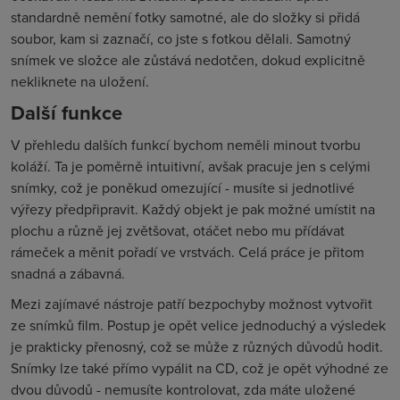
standardně nemění fotky samotné, ale do složky si přidá
soubor, kam si zaznačí, co jste s fotkou dělali. Samotný
snímek ve složce ale zůstává nedotčen, dokud explicitně
nekliknete na uložení.
Další funkce
V přehledu dalších funkcí bychom neměli minout tvorbu
koláží. Ta je poměrně intuitivní, avšak pracuje jen s celými
snímky, což je poněkud omezující - musíte si jednotlivé
výřezy předpřipravit. Každý objekt je pak možné umístit na
plochu a různě jej zvětšovat, otáčet nebo mu přídávat
rámeček a měnit pořadí ve vrstvách. Celá práce je přitom
snadná a zábavná.
Mezi zajímavé nástroje patří bezpochyby možnost vytvořit
ze snímků film. Postup je opět velice jednoduchý a výsledek
je prakticky přenosný, což se může z různých důvodů hodit.
Snímky lze také přímo vypálit na CD, což je opět výhodné ze
dvou důvodů - nemusíte kontrolovat, zda máte uložené