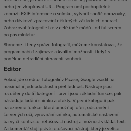
nebo jen zkopírovat URL. Program umí pochopitelně
zobrazit EXIF informace o snímku, vytvořit spořič obrazovky,
nebo dávkové zpracování některých základních operací.
Zobrazovat fotografie lze v celé řadě módů - od fullscreen
po pás miniatur.
Shrneme-li tedy správu fotografií, můžeme konstatovat, že
program nabízí zajímavé a kvalitní možnosti, i když s
poněkud netradiční hierarchií souborů.
Editor
Pokud jde o editor fotografií v Picase, Google vsadil na
maximální jednoduchost a přehlednost. Nástroje jsou
rozděleny do tří kategorií - první jsou základní funkce, pak
následuje ladění snímku a efekty. V první kategorii pak
nalezneme funkce, které umožňují ořez, odstranění
červených očí, vyrovnání snímku, automatické nastavení
barvy či kontrastu, retušovací nástroj a možnost vkládat text.
Za komentář stojí právě retušovací nástroj, který je velice