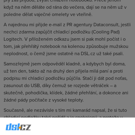
když na něm děláte od rána do večera, dají se na něm už v
poledne dělat vaječné omelety ve vteřině.
A najednou mi přijde e-mail z PR agentury Dataconsult, jestli
nechci zdarma zapůjčit chladicí podložku (Cooling Pad)
Logitech. V přiloženém odkazu jsem si pak mohl počíst i o
tom, jak přehřátý notebook na kolenou způsobuje mužskou
neplodnost, o čemž jsme ostatně na DSL.cz už také psali.
Samozřejmě jsem odpověděl kladně, a kdybych byl doma,
už ten den, takto až na druhý den přijela milá paní a proti
podpisu mi chladicí podložku půjčila. Stačí ji dát pod noťas,
zasunout do USB, díky čemuž se rozjede větráček – a
skutečně, pohodička, klídek, žádné přehřání, a dokonce ani
žádné pády počítače z vysoké teploty.
Současně, ale nezávisle s tím mi kamarád napsal, že si tuto
chladicí podložku také pořídil a je spokojený, a protože u
mamky – kam teď o prázdninách jezdíme s dětmi často – její
notebook také pekl, koupil jsem hned přes internet jeden i jí.