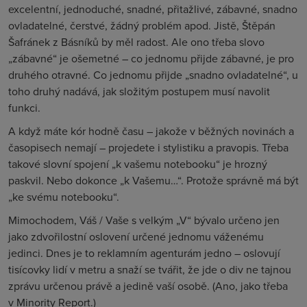
excelentní, jednoduché, snadné, přitažlivé, zábavné, snadno
ovladatelné, čerstvé, žádný problém apod. Jistě, Štěpán
Šafránek z Básníků by měl radost. Ale ono třeba slovo
„zábavné“ je ošemetné – co jednomu přijde zábavné, je pro
druhého otravné. Co jednomu přijde „snadno ovladatelné“, u
toho druhý nadává, jak složitým postupem musí navolit
funkci.
A když máte kór hodně času – jakože v běžných novinách a
časopisech nemají – projedete i stylistiku a pravopis. Třeba
takové slovní spojení „k vašemu notebooku“ je hrozný
paskvil. Nebo dokonce „k Vašemu…“. Protože správně má být
„ke svému notebooku“.
Mimochodem, Váš / Vaše s velkým „V“ bývalo určeno jen
jako zdvořilostní oslovení určené jednomu váženému
jedinci. Dnes je to reklamním agenturám jedno – oslovují
tisícovky lidí v metru a snaží se tvářit, že jde o div ne tajnou
zprávu určenou právě a jedině vaší osobě. (Ano, jako třeba
v Minority Report.)