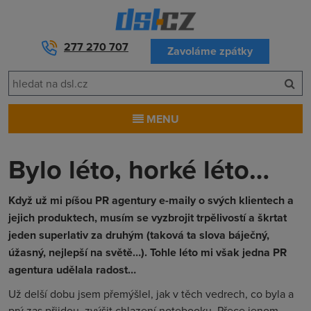
277 270 707
Zavoláme zpátky
MENU
Bylo léto, horké léto…
Když už mi píšou PR agentury e-maily o svých klientech a
jejich produktech, musím se vyzbrojit trpělivostí a škrtat
jeden superlativ za druhým (taková ta slova báječný,
úžasný, nejlepší na světě…). Tohle léto mi však jedna PR
agentura udělala radost…
Už delší dobu jsem přemýšlel, jak v těch vedrech, co byla a
prý zas přijdou, zvýšit chlazení notebooku. Přece jenom