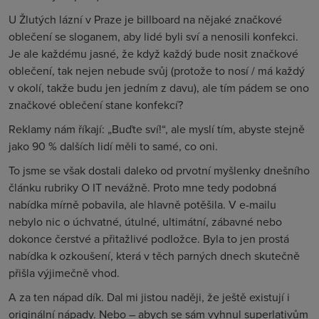
U Žlutých lázní v Praze je billboard na nějaké značkové
oblečení se sloganem, aby lidé byli sví a nenosili konfekci.
Je ale každému jasné, že když každý bude nosit značkové
oblečení, tak nejen nebude svůj (protože to nosí / má každý
v okolí, takže budu jen jedním z davu), ale tím pádem se ono
značkové oblečení stane konfekcí?
Reklamy nám říkají: „Buďte sví!“, ale myslí tím, abyste stejně
jako 90 % dalších lidí měli to samé, co oni.
To jsme se však dostali daleko od prvotní myšlenky dnešního
článku rubriky O IT nevážně. Proto mne tedy podobná
nabídka mírně pobavila, ale hlavně potěšila. V e-mailu
nebylo nic o úchvatné, útulné, ultimátní, zábavné nebo
dokonce čerstvé a přitažlivé podložce. Byla to jen prostá
nabídka k ozkoušení, která v těch parných dnech skutečně
přišla výjimečně vhod.
A za ten nápad dík. Dal mi jistou naději, že ještě existují i
originální nápady. Nebo – abych se sám vyhnul superlativům