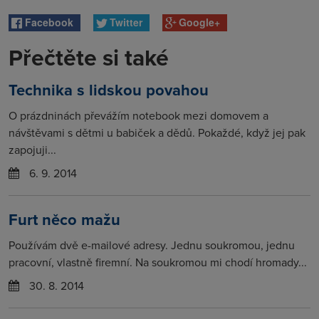
Facebook
Twitter
Google+
Přečtěte si také
Technika s lidskou povahou
O prázdninách převážím notebook mezi domovem a
návštěvami s dětmi u babiček a dědů. Pokaždé, když jej pak
zapojuji...
6. 9. 2014
Furt něco mažu
Používám dvě e-mailové adresy. Jednu soukromou, jednu
pracovní, vlastně firemní. Na soukromou mi chodí hromady...
30. 8. 2014