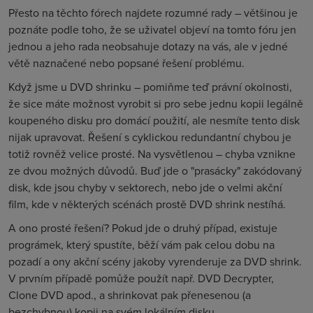
Přesto na těchto fórech najdete rozumné rady – většinou je
poznáte podle toho, že se uživatel objeví na tomto fóru jen
jednou a jeho rada neobsahuje dotazy na vás, ale v jedné
větě naznačené nebo popsané řešení problému.
Když jsme u DVD shrinku – pomiňme teď právní okolnosti,
že sice máte možnost vyrobit si pro sebe jednu kopii legálně
koupeného disku pro domácí použití, ale nesmíte tento disk
nijak upravovat. Řešení s cyklickou redundantní chybou je
totiž rovněž velice prosté. Na vysvětlenou – chyba vznikne
ze dvou možných důvodů. Buď jde o "prasácky" zakódovaný
disk, kde jsou chyby v sektorech, nebo jde o velmi akční
film, kde v některých scénách prostě DVD shrink nestíhá.
A ono prosté řešení? Pokud jde o druhý případ, existuje
prográmek, který spustíte, běží vám pak celou dobu na
pozadí a ony akční scény jakoby vyrenderuje za DVD shrink.
V prvním případě pomůže použít např. DVD Decrypter,
Clone DVD apod., a shrinkovat pak přenesenou (a
bezchybnou) kopii na svém lokálním disku.