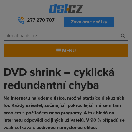
277 270 707
Zavoláme zpátky
MENU
DVD shrink – cyklická
redundantní chyba
Na internetu najedeme tisíce, možná statisíce diskuzních
fór. Každý uživatel, začínající i pokročilejší, má sem tam
problém s počítačem nebo programy. A tak hledá na
internetu odpovědi od jiných uživatelů. V 90 % případů se
však setkává s podivnou namyšlenou elitou.