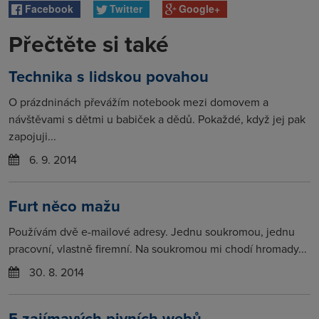
Facebook
Twitter
Google+
Přečtěte si také
Technika s lidskou povahou
O prázdninách převážím notebook mezi domovem a
návštěvami s dětmi u babiček a dědů. Pokaždé, když jej pak
zapojuji...
6. 9. 2014
Furt něco mažu
Používám dvě e-mailové adresy. Jednu soukromou, jednu
pracovní, vlastně firemní. Na soukromou mi chodí hromady...
30. 8. 2014
5 zajímavých pivních webů