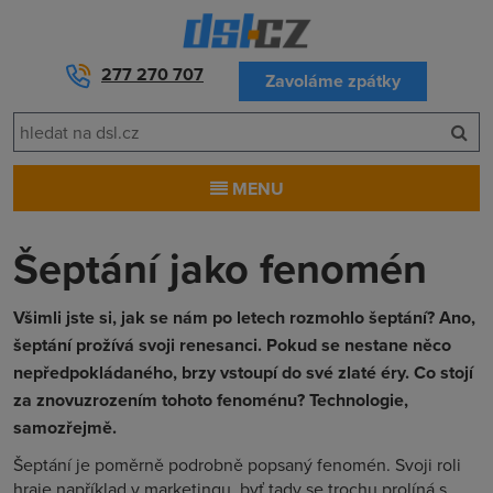
277 270 707
Zavoláme zpátky
MENU
Šeptání jako fenomén
Všimli jste si, jak se nám po letech rozmohlo šeptání? Ano,
šeptání prožívá svoji renesanci. Pokud se nestane něco
nepředpokládaného, brzy vstoupí do své zlaté éry. Co stojí
za znovuzrozením tohoto fenoménu? Technologie,
samozřejmě.
Šeptání je poměrně podrobně popsaný fenomén. Svoji roli
hraje například v marketingu, byť tady se trochu prolíná s