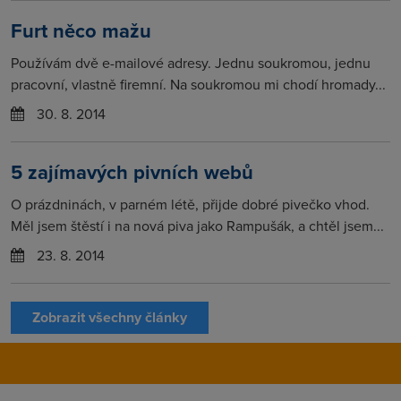
Furt něco mažu
Používám dvě e-mailové adresy. Jednu soukromou, jednu
pracovní, vlastně firemní. Na soukromou mi chodí hromady...
30. 8. 2014
5 zajímavých pivních webů
O prázdninách, v parném létě, přijde dobré pivečko vhod.
Měl jsem štěstí i na nová piva jako Rampušák, a chtěl jsem...
23. 8. 2014
Zobrazit všechny články