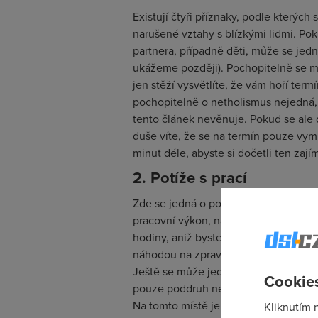
Existují čtyři příznaky, podle kterých
narušené vztahy s blízkými lidmi. Pok
partnera, případně děti, může se jed
ukážeme později). Pochopitelně se m
jen stěží vysvětlíte, že vám hoří termí
pochopitelně o netholismus nejedná, 
tento článek nevěnuje. Pokud se ale d
duše víte, že se na termín pouze vyml
minut déle, abyste si dočetli ten zaj
2. Potíže s prací
Zde se jedná o poruchu soustředění, 
pracovní výkon, na nějž se musíte sou
hodiny, aniž byste se podívali, co je
náhodou na zpravodajském serveru ne
Ještě se může jednat o ještě nověji po
Cookies
pouze poddruh netholismu, který ne
Na tomto místě je dobré zmínit ještě 
Kliknutím 