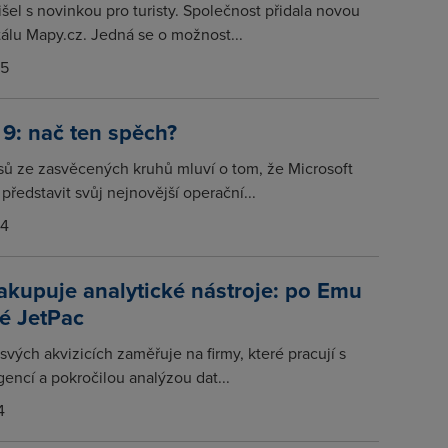
šel s novinkou pro turisty. Společnost přidala novou
tálu Mapy.cz. Jedná se o možnost...
15
9: nač ten spěch?
asů ze zasvěcených kruhů mluví o tom, že Microsoft
představit svůj nejnovější operační...
14
kupuje analytické nástroje: po Emu
ké JetPac
svých akvizicích zaměřuje na firmy, které pracují s
gencí a pokročilou analýzou dat...
4