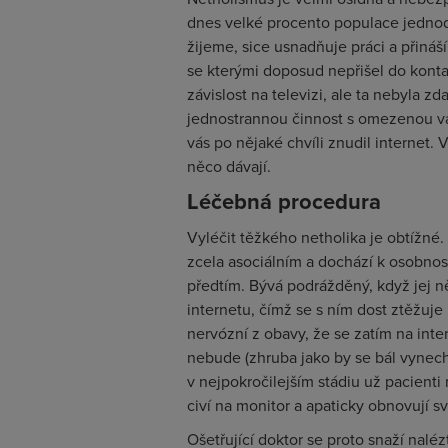
dnes velké procento populace jedno
žijeme, sice usnadňuje práci a přináš
se kterými doposud nepřišel do kont
závislost na televizi, ale ta nebyla z
jednostrannou činnost s omezenou va
vás po nějaké chvíli znudil internet.
něco dávají.
Léčebná procedura
Vyléčit těžkého netholika je obtížné. V
zcela asociálním a dochází k osobno
předtím. Bývá podrážděný, když jej n
internetu, čímž se s ním dost ztěžuje
nervózní z obavy, že se zatím na int
nebude (zhruba jako by se bál vynecha
v nejpokročilejším stádiu už pacienti
civí na monitor a apaticky obnovují s
Ošetřující doktor se proto snaží nalé