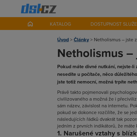
KATALOG
DOSTUPNOST SLUŽ
Úvod
>
Články
>
Netholismus – jste z
Netholismus – j
Pokud máte divné nutkání, nejste-li 
nesedíte u počítače, něco důležitéh
jste totiž nemocní, možná trpíte ne
Právě takto pojmenovali psychologové
civilizovaného a možná že i přecivili
sám název, závislost na internetu. P
pokud se dokonce rozčílíte, že se jed
následujících řádků dvakrát tak pozo
jedním z prvních indikátorů, že máte
1. Narušené vztahy s blíz