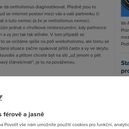
 se dá netholismus diagnostikovat. Předně jsou to
ud se internet postaví mezi vás a vaši partnerku či
nat o tuto nemoc (a že je netholismus nemocí,
Wi-F
ůže jednat o chvilkové nedorozumění, kdy partnerce
Prů
n a vy jen tak tak stíháte. V tom případě se
mez
to se ocitáme spíše na poli workoholismu, ale tomu se
Podí
aná situace začne opakovat příliš často a vy ve skrytu
ouváte a přitom chcete být na síti „už jenom o pět
St
ímavý článek/mail“, je to na pováženou.
pr
tar
kterou má za vinu právě netholismus. Máte-li podat
středit, ale nevydržíte pracovat soustavně alespoň půl
 nového na Facebooku, zda vám nepřišel mail a jestli
ohlašují třetí světovou válku, máte zřejmě problém.
psanou závislost na sociálních sítích, ale to už je
 férově a jasně
ní o nic méně nebezpečný než jeho obecnější podoba.
jeden poddruh – a to závislost na internetové
na Povolit vše nám umožníte použití cookies pro funkční, analyti