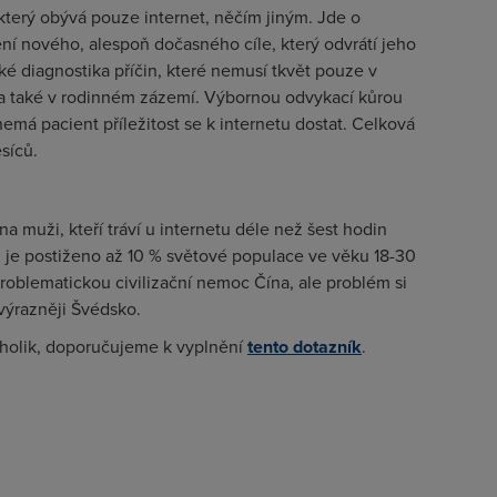
 který obývá pouze internet, něčím jiným. Jde o
zení nového, alespoň dočasného cíle, který odvrátí jeho
ké diagnostika příčin, které nemusí tkvět pouze v
ba také v rodinném zázemí. Výbornou odvykací kůrou
nemá pacient příležitost se k internetu dostat. Celková
síců.
 muži, kteří tráví u internetu déle než šest hodin
je postiženo až 10 % světové populace ve věku 18-30
problematickou civilizační nemoc Čína, ale problém si
výrazněji Švédsko.
etholik, doporučujeme k vyplnění
tento dotazník
.