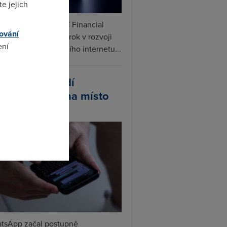
e jejich
ceX podle informací Financial
ování
s připravuje další krok v rozvoji
ení
linku. Vedle satelitního internetu...
atsApp zavádí
omto
ivatelská jména místo
lefonních čísel
tsApp začal postupně