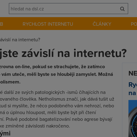
EB
RYCHLOST INTERNETU
ČLÁNKY
P
ávislí na internetu?
ste závislí na internetu?
zrovna on-line, pokud se strachujete, že zatímco
NE
o vám uteče, měli byste se hlouběji zamyslet. Možná
tholismem.
Ry
na
 další ze svých patologických -ismů číhajících na
zovaného člověka. Netholismus značí, jak dává tušit už
okud si myslíte, že něco podobného vám nehrozí, nebo
ná o úplnou hloupost, měli byste být při čtení
rní. Právě podobné bagatelizování nebo agrese bývají
 ke zmíněné závislosti nakročeno.
kými