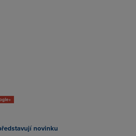
ogle+
ředstavují novinku