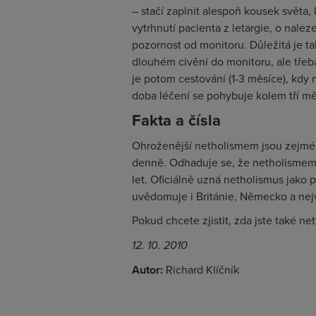
– stačí zaplnit alespoň kousek světa,
vytrhnutí pacienta z letargie, o nale
pozornost od monitoru. Důležitá je ta
dlouhém civění do monitoru, ale tře
je potom cestování (1-3 měsíce), kdy 
doba léčení se pohybuje kolem tří mě
Fakta a čísla
Ohroženější netholismem jsou zejména
denně. Odhaduje se, že netholismem 
let. Oficiálně uzná netholismus jako 
uvědomuje i Británie, Německo a nej
Pokud chcete zjistit, zda jste také n
12. 10. 2010
Autor:
Richard Klíčník