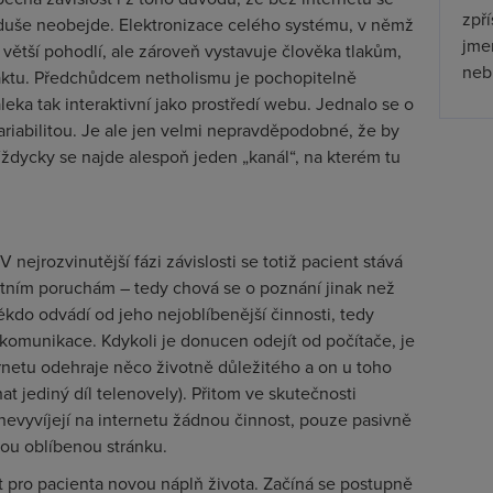
zpř
duše neobejde. Elektronizace celého systému, v němž
jmen
í větší pohodlí, ale zároveň vystavuje člověka tlakům,
nebu
aktu. Předchůdcem netholismu je pochopitelně
daleka tak interaktivní jako prostředí webu. Jednalo se o
riabilitou. Je ale jen velmi nepravděpodobné, že by
 Vždycky se najde alespoň jeden „kanál“, na kterém tu
 nejrozvinutější fázi závislosti se totiž pacient stává
stním poruchám – tedy chová se o poznání jinak než
ěkdo odvádí od jeho nejoblíbenější činnosti, tedy
 komunikace. Kdykoli je donucen odejít od počítače, je
ernetu odehraje něco životně důležitého a on u toho
t jediný díl telenovely). Přitom ve skutečnosti
 nevyvíjejí na internetu žádnou činnost, pouze pasivně
vou oblíbenou stránku.
zt pro pacienta novou náplň života. Začíná se postupně