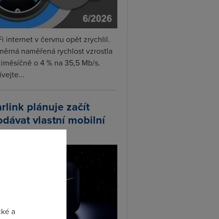
i internet v červnu opět zrychlil.
měrná naměřená rychlost vzrostla
iměsíčně o 4 % na 35,5 Mb/s.
vejte...
arlink plánuje začít
odávat vlastní mobilní
ify
cké a