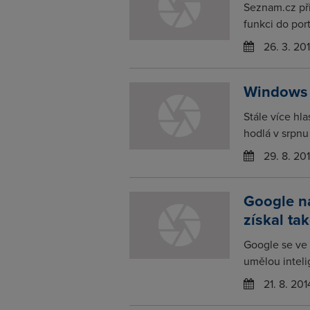
Seznam.cz při
funkci do por
26. 3. 20
Windows 
Stále více hl
hodlá v srpnu 
29. 8. 20
Google na
získal ta
Google se ve 
umělou inteli
21. 8. 201