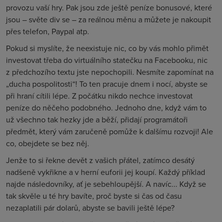
provozu vaší hry. Pak jsou zde ještě peníze bonusové, které
jsou – světe div se – za reálnou měnu a můžete je nakoupit
přes telefon, Paypal atp.
Pokud si myslíte, že neexistuje nic, co by vás mohlo přimět
investovat třeba do virtuálního statečku na Facebooku, nic
z předchozího textu jste nepochopili. Nesmíte zapomínat na
„ducha pospolitosti“! To ten pracuje dnem i nocí, abyste se
při hraní cítili lépe. Z počátku nikdo nechce investovat
peníze do něčeho podobného. Jednoho dne, když vám to
už všechno tak hezky jde a běží, přidají programátoři
předmět, který vám zaručeně pomůže k dalšímu rozvoji! Ale
co, obejdete se bez něj.
Jenže to si řekne devět z vašich přátel, zatímco desátý
nadšeně vykřikne a v herní euforii jej koupí. Každý příklad
najde následovníky, ať je sebehloupější. A navíc... Když se
tak skvěle u té hry bavíte, proč byste si čas od času
nezaplatili pár dolarů, abyste se bavili ještě lépe?