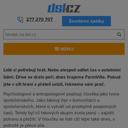
277 270 707
Zavoláme zpátky
MENU
Lidé si potřebují hrát. Nebo alespoň sdílet čas s ostatními
lidmi. Dříve se dralo peří, dnes hrajeme FarmVille. Pokud
jste v síti hraní s přáteli uvízli, řekneme vám proč.
Psychologové a antropologové popisují člověka jako tvora
společenského. Jako takový žije v komunitách a
společenstvích, která si vytváří od prvobytně pospolných
časů. Tehdy byl cíl takových skupin zcela jasný – zajistit
potravu a přežití. V hloučku se lidé cítí lépe také dnes, v
jednotě je přece síla.