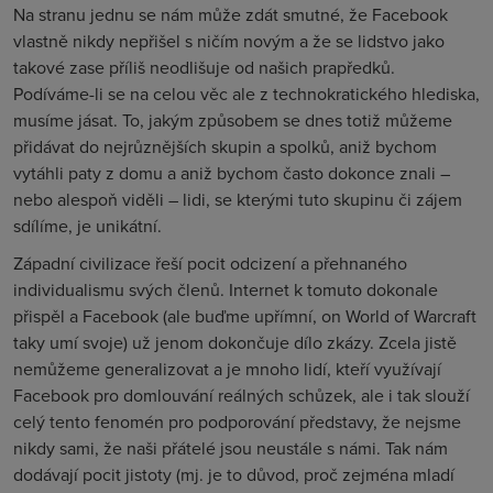
Na stranu jednu se nám může zdát smutné, že Facebook
vlastně nikdy nepřišel s ničím novým a že se lidstvo jako
takové zase příliš neodlišuje od našich prapředků.
Podíváme-li se na celou věc ale z technokratického hlediska,
musíme jásat. To, jakým způsobem se dnes totiž můžeme
přidávat do nejrůznějších skupin a spolků, aniž bychom
vytáhli paty z domu a aniž bychom často dokonce znali –
nebo alespoň viděli – lidi, se kterými tuto skupinu či zájem
sdílíme, je unikátní.
Západní civilizace řeší pocit odcizení a přehnaného
individualismu svých členů. Internet k tomuto dokonale
přispěl a Facebook (ale buďme upřímní, on World of Warcraft
taky umí svoje) už jenom dokončuje dílo zkázy. Zcela jistě
nemůžeme generalizovat a je mnoho lidí, kteří využívají
Facebook pro domlouvání reálných schůzek, ale i tak slouží
celý tento fenomén pro podporování představy, že nejsme
nikdy sami, že naši přátelé jsou neustále s námi. Tak nám
dodávají pocit jistoty (mj. je to důvod, proč zejména mladí