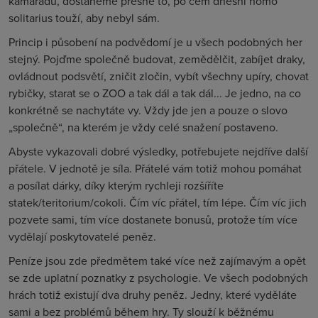
kamarádů, dostaneme přesně to, po čem dnešní homo
solitarius touží, aby nebyl sám.
Princip i působení na podvědomí je u všech podobných her
stejný. Pojďme společně budovat, zemědělčit, zabíjet draky,
ovládnout podsvětí, zničit zločin, vybít všechny upíry, chovat
rybičky, starat se o ZOO a tak dál a tak dál... Je jedno, na co
konkrétně se nachytáte vy. Vždy jde jen a pouze o slovo
„společně“, na kterém je vždy celé snažení postaveno.
Abyste vykazovali dobré výsledky, potřebujete nejdříve další
přátele. V jednotě je síla. Přátelé vám totiž mohou pomáhat
a posílat dárky, díky kterým rychleji rozšíříte
statek/teritorium/cokoli. Čím víc přátel, tím lépe. Čím víc jich
pozvete sami, tím více dostanete bonusů, protože tím více
vydělají poskytovatelé peněz.
Peníze jsou zde předmětem také více než zajímavým a opět
se zde uplatní poznatky z psychologie. Ve všech podobných
hrách totiž existují dva druhy peněz. Jedny, které vyděláte
sami a bez problémů během hry. Ty slouží k běžnému