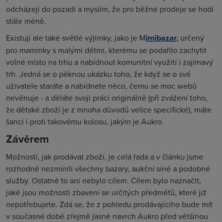
odcházejí do pozadí a myslím, že pro běžné prodeje se hodí
stále méně.
Existují ale také světlé výjimky, jako je M
imibazar
,
určený
pro maminky s malými dětmi, kterému se podařilo zachytit
volné místo na trhu a nabídnout komunitní využití i zajímavý
trh. Jedná se o pěknou ukázku toho, že když se o své
uživatele staráte a nabídnete něco, čemu se moc webů
nevěnuje - a děláte svoji práci originálně (při zvážení toho,
že dětské zboží je z mnoha důvodů velice specifické), máte
šanci i proti takovému kolosu, jakým je Aukro.
Závěrem
Možností, jak prodávat zboží, je celá řada a v článku jsme
rozhodně nezmínili všechny bazary, aukční síně a podobné
služby. Ostatně to ani nebylo cílem. Cílem bylo naznačit,
jaké jsou možnosti zbavení se určitých předmětů, které již
nepotřebujete. Zdá se, že z pohledu prodávajícího bude mít
v současné době zřejmě jasně navrch Aukro před většinou