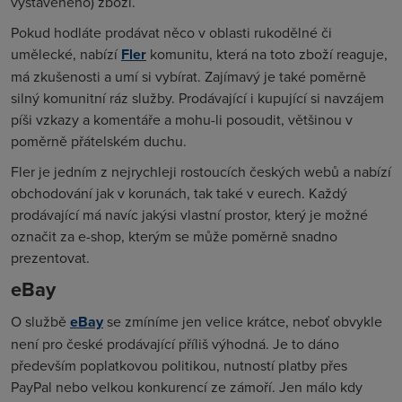
vystaveného) zboží.
Pokud hodláte prodávat něco v oblasti rukodělné či
umělecké, nabízí
Fler
komunitu, která na toto zboží reaguje,
má zkušenosti a umí si vybírat. Zajímavý je také poměrně
silný komunitní ráz služby. Prodávající i kupující si navzájem
píši vzkazy a komentáře a mohu-li posoudit, většinou v
poměrně přátelském duchu.
Fler je jedním z nejrychleji rostoucích českých webů a nabízí
obchodování jak v korunách, tak také v eurech. Každý
prodávající má navíc jakýsi vlastní prostor, který je možné
označit za e-shop, kterým se může poměrně snadno
prezentovat.
eBay
O službě
eBay
se zmíníme jen velice krátce, neboť obvykle
není pro české prodávající příliš výhodná. Je to dáno
především poplatkovou politikou, nutností platby přes
PayPal nebo velkou konkurencí ze zámoří. Jen málo kdy