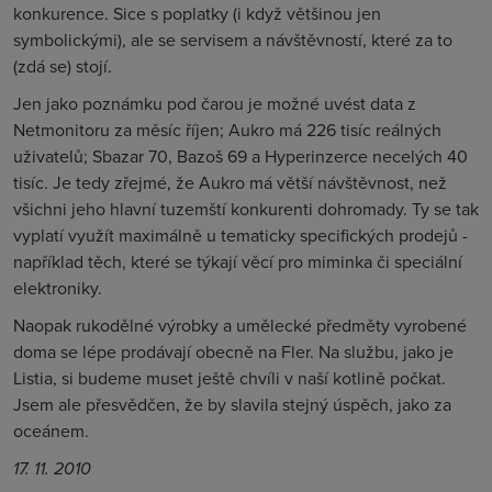
konkurence. Sice s poplatky (i když většinou jen
symbolickými), ale se servisem a návštěvností, které za to
(zdá se) stojí.
Jen jako poznámku pod čarou je možné uvést data z
Netmonitoru za měsíc říjen; Aukro má 226 tisíc reálných
uživatelů; Sbazar 70, Bazoš
69 a
Hyperinzerce necelých 40
tisíc. Je tedy zřejmé, že Aukro má větší návštěvnost, než
všichni jeho hlavní tuzemští konkurenti dohromady. Ty se tak
vyplatí využít maximálně u tematicky specifických prodejů -
například těch, které se týkají věcí pro miminka či speciální
elektroniky.
Naopak rukodělné výrobky a umělecké předměty vyrobené
doma se lépe prodávají obecně na Fler. Na službu, jako je
Listia, si budeme muset ještě chvíli v naší kotlině počkat.
Jsem ale přesvědčen, že by slavila stejný úspěch, jako za
oceánem.
17. 11. 2010