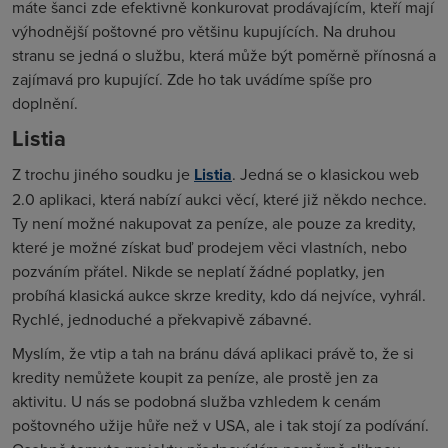
máte šanci zde efektivně konkurovat prodávajícím, kteří mají
výhodnější poštovné pro většinu kupujících. Na druhou
stranu se jedná o službu, která může být poměrně přínosná a
zajímavá pro kupující. Zde ho tak uvádíme spíše pro
doplnění.
Listia
Z trochu jiného soudku je
Listia
. Jedná se o klasickou web
2.0 aplikaci, která nabízí aukci věcí, které již někdo nechce.
Ty není možné nakupovat za peníze, ale pouze za kredity,
které je možné získat buď prodejem věci vlastních, nebo
pozváním přátel. Nikde se neplatí žádné poplatky, jen
probíhá klasická aukce skrze kredity, kdo dá nejvíce, vyhrál.
Rychlé, jednoduché a překvapivě zábavné.
Myslím, že vtip a tah na bránu dává aplikaci právě to, že si
kredity nemůžete koupit za peníze, ale prostě jen za
aktivitu. U nás se podobná služba vzhledem k cenám
poštovného užije hůře než v USA, ale i tak stojí za podívání.