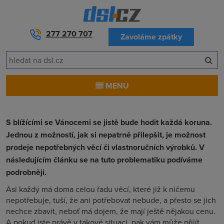
277 270 707
Zavoláme zpátky
MENU
S blížícími se Vánocemi se jistě bude hodit každá koruna.
Jednou z možností, jak si nepatrně přilepšit, je možnost
prodeje nepotřebných věcí či vlastnoručních výrobků. V
následujícím článku se na tuto problematiku podíváme
podrobněji.
Asi každý má doma celou řadu věcí, které již k ničemu
nepotřebuje, tuší, že ani potřebovat nebude, a přesto se jich
nechce zbavit, neboť má dojem, že mají ještě nějakou cenu.
A pokud jste právě v takové situaci, pak vám může přijít