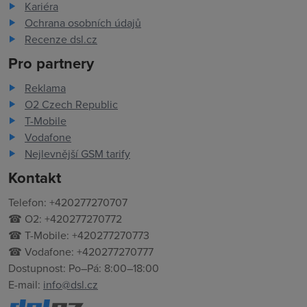
Kariéra
Ochrana osobních údajů
Recenze dsl.cz
Pro partnery
Reklama
O2 Czech Republic
T-Mobile
Vodafone
Nejlevnější GSM tarify
Kontakt
Telefon: +420277270707
☎ O2: +420277270772
☎ T-Mobile: +420277270773
☎ Vodafone: +420277270777
Dostupnost: Po–Pá: 8:00–18:00
E-mail:
info@dsl.cz