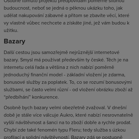
Osobně tomuto projektu předpovídám poměrně slibnou
budoucnost, neboť se jedná o pěknou ukázku toho, jak
udělat nakupování zábavné a přitom se zbavíte věcí, které
vy vlastně vůbec nechcete a získáte jiné, jež vám budou k
užitku.
Bazary
Další cestou jsou samozřejmě nejrůznější internetové
bazary. Smysl má používat především ty české. Těch je na
internetu celá řada a většina z nich nabízí poměrně
jednoduchý finanční model - základní vložení je zdarma,
bonusové služby za poplatek. To, co se rozumí bonusovými
službami, se často velmi různí - od vložení obrázku zboží až
“předbíhání” konkurence.
Osobně bych bazary velmi obezřetně zvažoval. V dnešní
době je stále více válcuje Aukro, které nabízí nesrovnatelně
vyšší návštěvnost a šanci na to zboží dobře a rychle prodat.
Chybí zde také fenomén typu Fleru; tedy služba s úzkou
profilací a solidní návštěvností. Bazary zdá se postupně