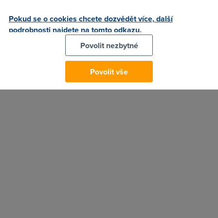
Zde můžete sledovat průběh výpadku.
Pokud se o cookies chcete dozvědět více, další
podrobnosti najdete na tomto odkazu.
Jakmile budeme mít další informace, objeví se zde.
Povolit nezbytné
14. 1. 2011
Autor:
Redakce DSL.cz
Povolit vše