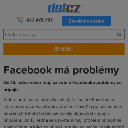
277 270 707
Zavoláme zpátky
MENU
Facebook má problémy
Od 13. ledna večer mají uživatelé Facebooku problémy se
připojit.
Krátce poté, co se objevily zvěsti, že majitel Facebooku
chce pro únavu Facebook v březnu "zavřít" a po následných
popřeních tohoto tvrzení se začaly objevovat chyby v
připojení. Od 13. ledna se uživatelé mají problém připojit ke
svým účtům, a když se připojí, stránky se načítají neskutečně