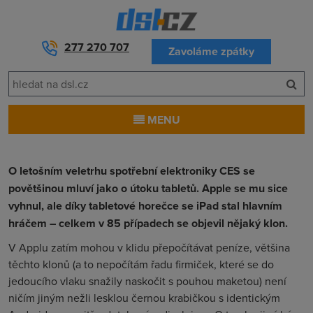
277 270 707
Zavoláme zpátky
MENU
O letošním veletrhu spotřební elektroniky CES se
povětšinou mluví jako o útoku tabletů. Apple se mu sice
vyhnul, ale díky tabletové horečce se iPad stal hlavním
hráčem – celkem v 85 případech se objevil nějaký klon.
V Applu zatím mohou v klidu přepočítávat peníze, většina
těchto klonů (a to nepočítám řadu firmiček, které se do
jedoucího vlaku snažily naskočit s pouhou maketou) není
ničím jiným nežli lesklou černou krabičkou s identickým