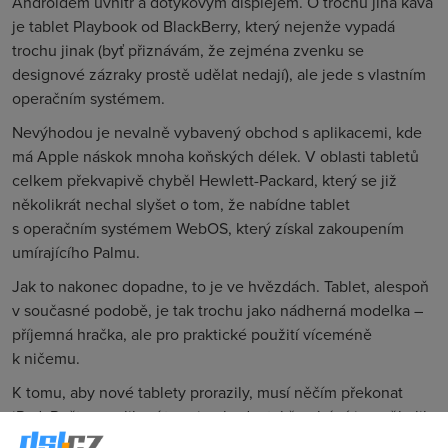
Androidem uvnitř a dotykovým displejem. O trochu jiná káva
je tablet Playbook od BlackBerry, který nejenže vypadá
trochu jinak (byť přiznávám, že zejména zvenku se
designové zázraky prostě udělat nedají), ale jede s vlastním
operačním systémem.
Nevýhodou je nevalně vybavený obchod s aplikacemi, kde
má Apple náskok mnoha koňských délek. V oblasti tabletů
celkem překvapivě chyběl Hewlett-Packard, který se již
několikrát nechal slyšet o tom, že nabídne tablet
s operačním systémem WebOS, který získal zakoupením
umírajícího Palmu.
Jak to nakonec dopadne, to je ve hvězdách. Tablet, alespoň
v současné podobě, je tak trochu jako nádherná modelka –
příjemná hračka, ale pro praktické použití víceméně
k ničemu.
K tomu, aby nové tablety prorazily, musí něčím překonat
iPad. Počtem aplikací to asi nebude, takže zbývá jen několik
možností: nové funkce (např. videokamera), výrazně lepší