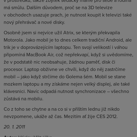
v prostředku, takže zbytek sedačky máme pro sebe a rodina
má smůlu. Dalším důvodem, proč se na 3D televize
v obchodech usazuje prach, je nutnost koupit k televizi také
nový přehrávač a nové disky.
Osobně jsem si nejvíce užil Atrix, se kterým překvapila
Motorola. Jako mobil je to dnes celkem tradiční Android, ale
trik je v doprovázejícím laptopu. Ten svojí velikostí i váhou
připomíná MacBook Air, což nepřekvapí, když si uvědomíme,
že v podstatě nic neobsahuje, žádnou paměť, disk či
procesor. Laptop obživne ve chvíli, když do něj zastrčíme
mobil – jako když strčíme do Golema šém. Mobil se stane
mozkem laptopu a my získáme nejen velký displej, ale také
klávesnici. Navíc odpadá nutnost synchronizace – všechno
zůstává na mobilu.
Co z toho se chytne a na co si v příštím lednu již nikdo
nevzpomene, ukáže až čas. Mezitím ať žije CES 2012.
20. 1. 2011