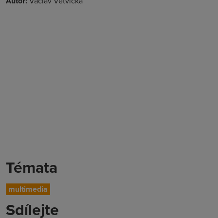
Autor:
Václav Větvička
Témata
multimedia
Sdílejte