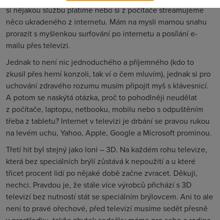
si nějakou službu platíme nebo si z počítače streamujeme
něco ukradeného z internetu. Mám na mysli marnou snahu
prorazit s myšlenkou surfování po internetu a posílání e-
mailu přes televizi.
Jednak to není nic jednoduchého a příjemného (kdo to
zkusil přes herní konzoli, tak ví o čem mluvím), jednak si pro
uchování zdravého rozumu musím připojit myš s klávesnicí.
A potom se naskýtá otázka, proč to pohodlněji neudělat
z počítače, laptopu, netbooku, mobilu nebo s odpuštěním
třeba z tabletu? Internet v televizi je drbání se pravou rukou
na levém uchu, Yahoo, Apple, Google a Microsoft prominou.
Třetí hit byl stejný jako loni – 3D. Na každém rohu televize,
která bez speciálních brýlí zůstává k nepoužití a u které
třicet procent lidí po nějaké době začne zvracet. Děkuji,
nechci. Pravdou je, že stále více výrobců přichází s 3D
televizí bez nutností stát se speciálním brýlovcem. Ani to ale
není to pravé ořechové, před televizí musíme sedět přesně