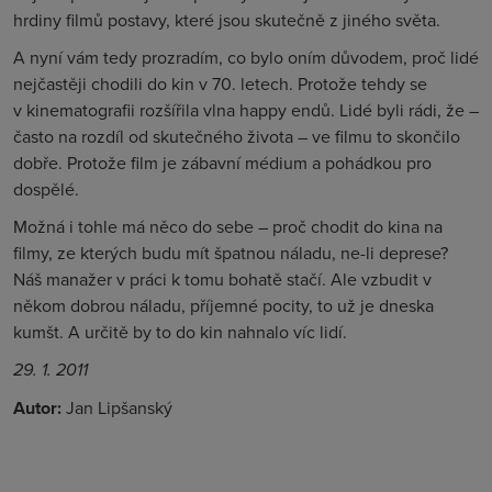
hrdiny filmů postavy, které jsou skutečně z jiného světa.
A nyní vám tedy prozradím, co bylo oním důvodem, proč lidé
nejčastěji chodili do kin v 70. letech. Protože tehdy se
v kinematografii rozšířila vlna happy endů. Lidé byli rádi, že –
často na rozdíl od skutečného života – ve filmu to skončilo
dobře. Protože film je zábavní médium a pohádkou pro
dospělé.
Možná i tohle má něco do sebe – proč chodit do kina na
filmy, ze kterých budu mít špatnou náladu, ne-li deprese?
Náš manažer v práci k tomu bohatě stačí. Ale vzbudit v
někom dobrou náladu, příjemné pocity, to už je dneska
kumšt. A určitě by to do kin nahnalo víc lidí.
29. 1. 2011
Autor:
Jan Lipšanský