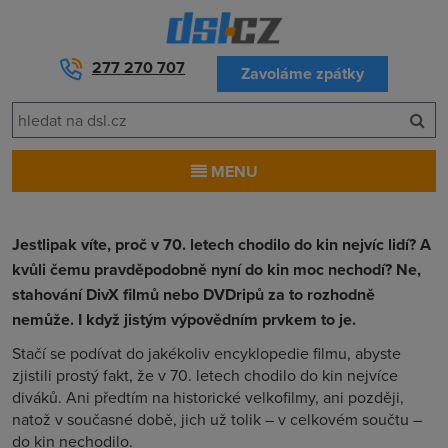
277 270 707
Zavoláme zpátky
MENU
Jestlipak víte, proč v 70. letech chodilo do kin nejvíc lidí? A
kvůli čemu pravděpodobně nyní do kin moc nechodí? Ne,
stahování DivX filmů nebo DVDripů za to rozhodně
nemůže. I když jistým výpovědním prvkem to je.
Stačí se podívat do jakékoliv encyklopedie filmu, abyste
zjistili prostý fakt, že v 70. letech chodilo do kin nejvíce
diváků. Ani předtím na historické velkofilmy, ani později,
natož v současné době, jich už tolik – v celkovém součtu –
do kin nechodilo.