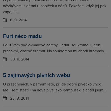
návštěvami s dětmi u babiček a dědů. Pokaždé, když jej pak
zapojuji...
6. 9. 2014
Furt něco mažu
Používám dvě e-mailové adresy. Jednu soukromou, jednu
pracovní, vlastně firemní. Na soukromou mi chodí hromady...
30. 8. 2014
5 zajímavých pivních webů
O prázdninách, v parném létě, přijde dobré pivečko vhod.
Měl jsem štěstí i na nová piva jako Rampušák, a chtěl jsem...
23. 8. 2014