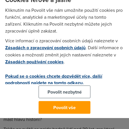
nejméně. Jestliže tedy odečteme všechny angažované filmy
Kliknutím na Povolit vše nám umožníte použití cookies pro
o moderních tabu, která již tabu snad dávno nejsou – o
funkční, analytické a marketingové účely na tomto
homosexualitě, výchově dětí lesbickým párem, o eutanazii,
zařízení. Kliknutím na Povolit nezbytné můžete jejich
zneužívání dětí (i třeba pro vojenské účely), o sexu, když má
zpracování úplně zakázat.
žena své dny, o kanibalismu, úchylkách, a specifickým
žánrem jsou exploitation horory, kde jde o to, co
Více informací o zpracování osobních údajů naleznete v
nejnázorněji a nejrealističtěji ukázat možnosti řezání
Zásadách o zpracování osobních údajů
. Další informace o
lidského těla a jeho kousků, případně vnitřností.
cookies a možnosti změnit jejich nastavení naleznete v
Zásadách používání cookies
.
Protože nejen Hollywoodu docházejí nápady, jsme svědky
mnoha remaků a tzv. restartů – James Bond přišel zcela o
Pokud se o cookies chcete dozvědět více, další
své kouzlo a stal se z něho nesympatický, chladný, blonďatý
podrobnosti najdete na tomto odkazu.
a modrooký zabiják. Posádku Star Treku nově tvoří 16leté
děti. Terminátor bojuje s dalšími puberťáky a samozřejmě
Povolit nezbytné
prohraje. Další puberťáci bojují s hračkami od Hasbro, které
ve filmu poněkud přerostly. A remake Souboje Titánů se už
Povolit vše
rovnou vykašlal na nějakou řeckou mytologii, proč někomu
mást hlavu historií?