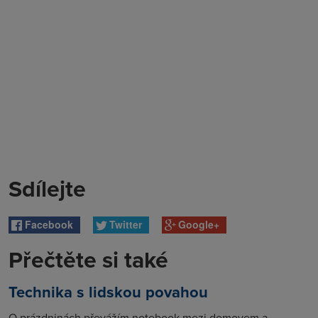
Sdílejte
Facebook
Twitter
Google+
Přečtěte si také
Technika s lidskou povahou
O prázdninách převážím notebook mezi domovem a