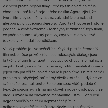
Takže na světě se najde hodně lidí nad 30 let, pro které
v kinech prostě nejsou filmy. Proč by tahle většina měla
chodit do kina? Když zajde třeba na film Agora, zjistí, že
tvůrci filmu by se měli vrátit na základní školu nebo si
alespoň půjčit učebnici dějepisu. Ano, tak hloupě je historie
podaná. A když škrtneme všechny výše zmíněné typy filmů,
co jiného zbude? Nějaký poctivý, chytrý film aby ve své
touze divák hledal špendlíčkem.
Velký problém je i ve scénářích. Když si pustíte černobílý
film nebo něco právě z těch sedmdesátých, dialogy jsou
břitké, a přitom inteligentní, postavy se chovají normálně, a
ne jako kdyby se na Zemi zrovna vylodili z paralelního světa,
jejich city jim věříte, a většinou řeší problémy, s nimiž neměl
problém se obyčejný, průměrný divák ztotožnit, když ne ze
své zkušenosti, tak proto, že kolem sebe viděl podobné
typy. Ze současných filmů má člověk naopak často pocit, že
hledí s úžasem na chovance mentálního ústavu, kteří řeší
nejjednodušší věci těmi nejzbytečnějšími a
nejkomplikovanějšími způsoby. Navíc jsou současnými