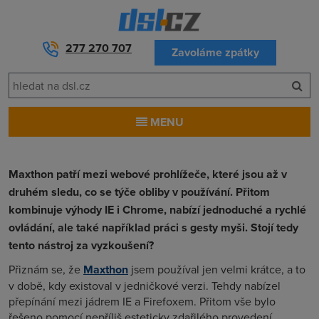
277 270 707
Zavoláme zpátky
MENU
Maxthon patří mezi webové prohlížeče, které jsou až v
druhém sledu, co se týče obliby v používání. Přitom
kombinuje výhody IE i Chrome, nabízí jednoduché a rychlé
ovládání, ale také například práci s gesty myši. Stojí tedy
tento nástroj za vyzkoušení?
Přiznám se, že
Maxthon
jsem používal jen velmi krátce, a to
v době, kdy existoval v jedničkové verzi. Tehdy nabízel
přepínání mezi jádrem IE a Firefoxem. Přitom vše bylo
řešeno pomocí nepříliš esteticky zdařilého provedení