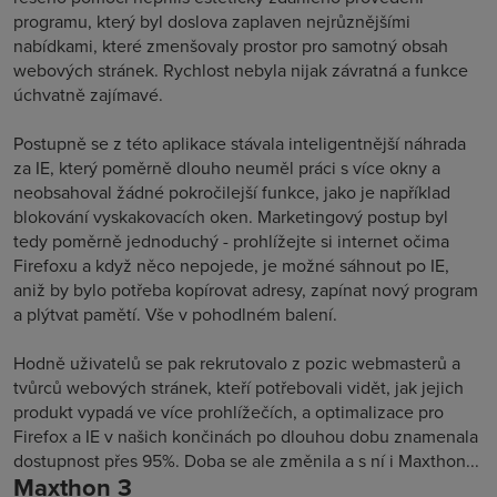
programu, který byl doslova zaplaven nejrůznějšími
nabídkami, které zmenšovaly prostor pro samotný obsah
webových stránek. Rychlost nebyla nijak závratná a funkce
úchvatně zajímavé.
Postupně se z této aplikace stávala inteligentnější náhrada
za IE, který poměrně dlouho neuměl práci s více okny a
neobsahoval žádné pokročilejší funkce, jako je například
blokování vyskakovacích oken. Marketingový postup byl
tedy poměrně jednoduchý - prohlížejte si internet očima
Firefoxu a když něco nepojede, je možné sáhnout po IE,
aniž by bylo potřeba kopírovat adresy, zapínat nový program
a plýtvat pamětí. Vše v pohodlném balení.
Hodně uživatelů se pak rekrutovalo z pozic webmasterů a
tvůrců webových stránek, kteří potřebovali vidět, jak jejich
produkt vypadá ve více prohlížečích, a optimalizace pro
Firefox a IE v našich končinách po dlouhou dobu znamenala
dostupnost přes 95%. Doba se ale změnila a s ní i Maxthon...
Maxthon 3