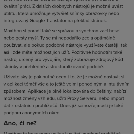
kvalitní práci. Z dalších drobných nástrojů je možné uvést
utilitu, která umožňuje vytvářet snímky obrazovky nebo
integrovaný Google Translator na překlad stránek.
Maxthon si poradí také se správou a synchronizací hesel
nebo gesty myší. Ty se mi nepodařilo zcela optimálně
používat, ale pokud podobné nástroje využíváte častěji, tak
asi i zde máte možnost jich užít. Pozitivně hodnotím také
nástroj určený pro vývojáře, který zobrazuje zdrojový kód
stránky v přehledné a strukturalizované podobě.
Uživatelsky je pak nutné ocenit to, že je možné nastavit si
v aplikaci téměř vše a to ještě velmi pohodlným a intuitivním
způsobem. Aplikace je plně lokalizována do češtiny, nabízí
možnost změny vzhledu, užití Proxy Serveru, nebo import
dat z ostatních prohlížečů. Dnes již samozřejmostí je také
podpora anonymních oken.
Ano, či ne?
Maxthon je bezesporu velice kvalitní, moderní prohlížeč,