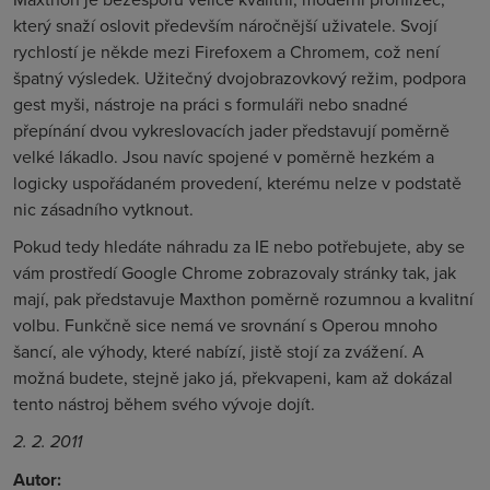
který snaží oslovit především náročnější uživatele. Svojí
rychlostí je někde mezi Firefoxem a Chromem, což není
špatný výsledek. Užitečný dvojobrazovkový režim, podpora
gest myši, nástroje na práci s formuláři nebo snadné
přepínání dvou vykreslovacích jader představují poměrně
velké lákadlo. Jsou navíc spojené v poměrně hezkém a
logicky uspořádaném provedení, kterému nelze v podstatě
nic zásadního vytknout.
Pokud tedy hledáte náhradu za IE nebo potřebujete, aby se
vám prostředí Google Chrome zobrazovaly stránky tak, jak
mají, pak představuje Maxthon poměrně rozumnou a kvalitní
volbu. Funkčně sice nemá ve srovnání s Operou mnoho
šancí, ale výhody, které nabízí, jistě stojí za zvážení. A
možná budete, stejně jako já, překvapeni, kam až dokázal
tento nástroj během svého vývoje dojít.
2. 2. 2011
Autor: