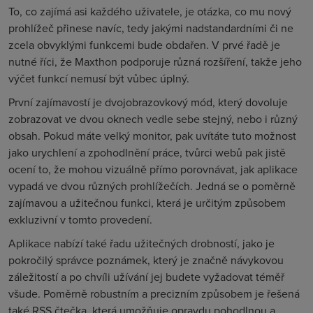
To, co zajímá asi každého uživatele, je otázka, co mu nový
prohlížeč přinese navíc, tedy jakými nadstandardními či ne
zcela obvyklými funkcemi bude obdařen. V prvé řadě je
nutné říci, že Maxthon podporuje různá rozšíření, takže jeho
výčet funkcí nemusí být vůbec úplný.
První zajímavostí je dvojobrazovkový mód, který dovoluje
zobrazovat ve dvou oknech vedle sebe stejný, nebo i různý
obsah. Pokud máte velký monitor, pak uvítáte tuto možnost
jako urychlení a zpohodlnění práce, tvůrci webů pak jistě
ocení to, že mohou vizuálně přímo porovnávat, jak aplikace
vypadá ve dvou různých prohlížečích. Jedná se o poměrně
zajímavou a užitečnou funkci, která je určitým způsobem
exkluzivní v tomto provedení.
Aplikace nabízí také řadu užitečných drobností, jako je
pokročilý správce poznámek, který je značně návykovou
záležitostí a po chvíli užívání jej budete vyžadovat téměř
všude. Poměrně robustním a precizním způsobem je řešená
také RSS čtečka, která umožňuje opravdu pohodlnou a