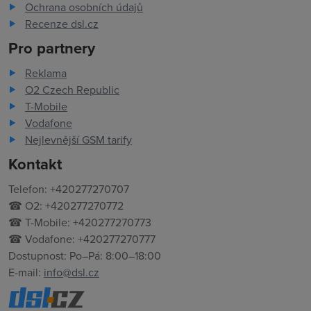
Ochrana osobních údajů
Recenze dsl.cz
Pro partnery
Reklama
O2 Czech Republic
T-Mobile
Vodafone
Nejlevnější GSM tarify
Kontakt
Telefon: +420277270707
☎ O2: +420277270772
☎ T-Mobile: +420277270773
☎ Vodafone: +420277270777
Dostupnost: Po–Pá: 8:00–18:00
E-mail:
info@dsl.cz