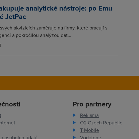
kupuje analytické nástroje: po Emu
ké JetPac
svých akvizicích zaměřuje na firmy, které pracují s
gencí a pokročilou analýzou dat...
4
ečnosti
Pro partnery
t
Reklama
nternet
O2 Czech Republic
T-Mobile
a osobních údajů
Vodafone