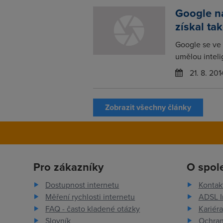
Google na
získal ta
Google se ve 
umělou inteli
21. 8. 201
Zobrazit všechny články
Pro zákazníky
O spol
Dostupnost internetu
Kontak
Měření rychlosti internetu
ADSL I
FAQ - často kladené otázky
Kariéra
Slovník
Ochran