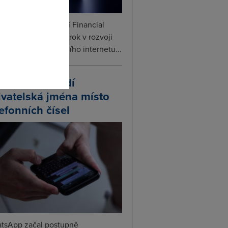
omto
ceX podle informací Financial
s připravuje další krok v rozvoji
linku. Vedle satelitního internetu...
atsApp zavádí
ivatelská jména místo
lefonních čísel
tsApp začal postupně