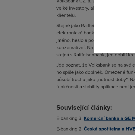
Volksbank CZ, a. s., vznikla v roce 1
Pokud se o
velké investory, ale tak jako jiné ús
odkazu.
klientelu.
Stejně jako Raiffeisenbank, i Volksb
elektronické bankovnictví –
najdete j
jméno, heslo a podpisové certifikáty.
konzervativní. Na druhou stranu je ap
stejná s Raiffeisenbank, jen dobití k
Jde poznat, že Volksbank se na své e
ho spíše jako doplněk. Omezené funk
působí trochu jako „nutnost doby“. Na
funkčnosti a stability aplikace není j
Související články:
E-banking 3:
Komerční banka a GE 
E-banking 2:
Česká spořitelna a HV