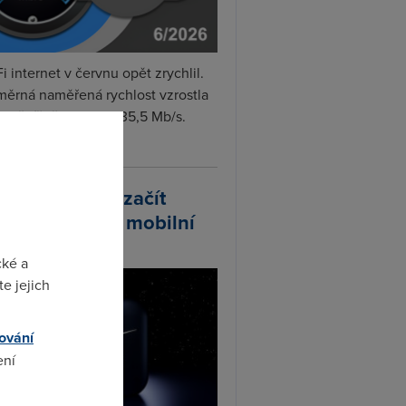
i internet v červnu opět zrychlil.
měrná naměřená rychlost vzrostla
iměsíčně o 4 % na 35,5 Mb/s.
vejte...
arlink plánuje začít
odávat vlastní mobilní
ify
cké a
e jejich
ování
ení