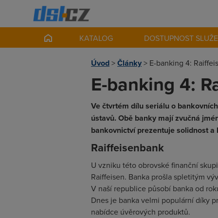
KATALOG
DOSTUPNOST SLUŽ
Úvod
>
Články
>
E-banking 4: Raiffe
E-banking 4: R
Ve čtvrtém dílu seriálu o bankovníc
ústavů. Obě banky mají zvučná jména,
bankovnictví prezentuje solidnost a k
Raiffeisenbank
U vzniku této obrovské finanční skup
Raiffeisen. Banka prošla spletitým v
V naší republice působí banka od roku
Dnes je banka velmi populární díky p
nabídce úvěrových produktů.