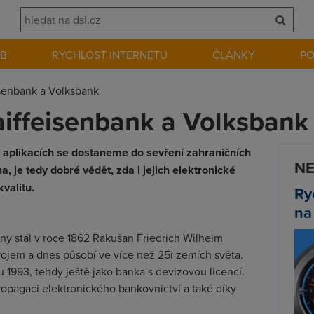
EB
RYCHLOST INTERNETU
ČLÁNKY
P
isenbank a Volksbank
aiffeisenbank a Volksbank
h aplikacích se dostaneme do sevření zahraničních
NE
 je tedy dobré vědět, zda i jejich elektronické
valitu.
Ry
na
iny stál v roce 1862 Rakušan Friedrich Wilhelm
ývojem a dnes působí ve více než 25i zemích světa.
 1993, tehdy ještě jako banka s devizovou licencí.
ropagaci elektronického bankovnictví a také díky