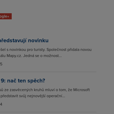
ogle+
ředstavují novinku
šel s novinkou pro turisty. Společnost přidala novou
tálu Mapy.cz. Jedná se o možnost...
15
9: nač ten spěch?
asů ze zasvěcených kruhů mluví o tom, že Microsoft
představit svůj nejnovější operační...
14