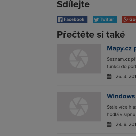
Sdílejte
Facebook
Twitter
Go
Přečtěte si také
Mapy.cz p
Seznam.cz při
funkci do por
26. 3. 20
Windows 
Stále více hl
hodlá v srpnu 
29. 8. 20