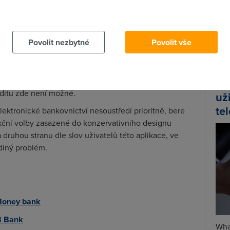
993. V prvopočátcích se banka snažila oslovit zejména
 cookies chcete dozvědět více, další podrobnosti najdete na t
tavy, začala se postupem času více orientovat na běžnou
Spa
Time
Povolit nezbytné
Povolit vše
ank nabízí na svých stránkách demoverzi aplikace pro
Star
i zde
. K přístupu na účet pomocí internetu potřebujete
 Design aplikace je strohý, řekněme značně
likace přehledná. Co do funkcí, je nabídka naprosto
Wh
reditu zde není možné.
už
te
lektronické bankovnictví nesoustředí prioritně, bere
ční volby zasazené do konzervativního designu
 druhou stranu dle slov uživatelů této aplikace, ve
ediný problém.
Money bank
B Bank
Wha