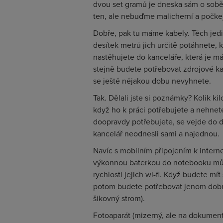
dvou set gramů je dneska sám o sobě
ten, ale nebuďme malicherní a počkej
Dobře, pak tu máme kabely. Těch jed
desítek metrů jich určitě potáhnete, k
nastěhujete do kanceláře, která je 
stejně budete potřebovat zdrojové ka
se ještě nějakou dobu nevyhnete.
Tak. Dělali jste si poznámky? Kolik ki
když ho k práci potřebujete a nehnete 
doopravdy potřebujete, se vejde do de
kancelář neodnesli sami a najednou.
Navíc s mobilním připojením k inter
výkonnou baterkou do notebooku může
rychlosti jejich wi-fi. Když budete mí
potom budete potřebovat jenom dobrý 
šikovný strom).
Fotoaparát (mizerný, ale na dokumen