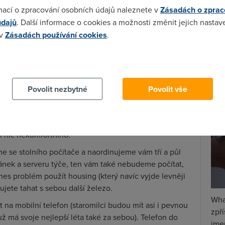
Spa
val, takže se vejdeme do pěti kilo. Case na tom bude
mací o zpracování osobních údajů naleznete v
Zásadách o zprac
Time
ní klávesnice včetně myši by měla stačit každému. Co
údajů
. Další informace o cookies a možnosti změnit jejich nastav
Star
d nejste hudební vydavatelství, jsou zamítnuty a
 v
Zásadách používání cookies
.
m vám mohli povolit nějaký ten externí harddisk, a
Wh
u máme dál? Nějaký router na wi-fi v kanceláři. Zase
 cookies chcete dozvědět více, další podrobnosti najdete na t
 nosí po kapsách, není nutno počítat.
už
te
ez té se firma přece jenom asi neobejde. Jistě že máme
Povolit nezbytné
Povolit vše
ak to s nimi je – víc starostí než užitku. Než si všichni
ště to nějakou dobu potrvá. A že nejde jen o úřední
kumentů? Tak to zase prrr! Čtečky už dnes prakticky nic
ení nic nekomfortního.
me se stolního počítače a naordinujeme vám tří a půl
ánek a serveru týče, ten vám také nebudeme počítat,
nes problém použít housing (který navíc vyjde levněji
ujete tahat s sebou další železo.
Wha
 mobilní telefon (staromilci budou mít asi i pevnou
zpř
 už má svoje nejlepší léta také za sebou). Telefon do
jmen