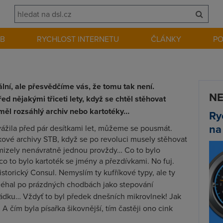
EB
RYCHLOST INTERNETU
ČLÁNKY
P
ální, ale přesvědčíme vás, že tomu tak není.
NE
ed nějakými třiceti lety, když se chtěl stěhovat
měl rozsáhlý archiv nebo kartotéky…
Ry
na
vážila před pár desítkami let, můžeme se pousmát.
akové archivy STB, když se po revoluci musely stěhovat
mizely nenávratně jednou provždy… Co to bylo
 to bylo kartoték se jmény a přezdívkami. No fuj.
istorický Consul. Nemyslím ty kufříkové typy, ale ty
zléhal po prázdných chodbách jako stepování
řádku… Vždyť to byl předek dnešních mikrovlnek! Jak
A čím byla písařka šikovnější, tím častěji ono cink