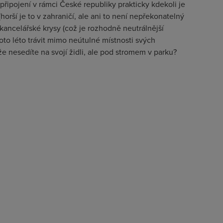
řipojení v rámci České republiky prakticky kdekoli je
horší je to v zahraničí, ale ani to není nepřekonatelný
 kancelářské krysy (což je rozhodně neutrálnější
to léto trávit mimo neútulné místnosti svých
že nesedíte na svojí židli, ale pod stromem v parku?