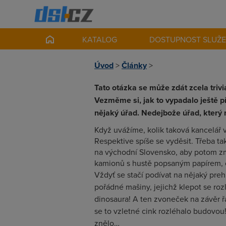
KATALOG
DOSTUPNOST SLUŽ
Úvod
>
Články
>
Tato otázka se může zdát zcela trivi
Vezměme si, jak to vypadalo ještě př
nějaký úřad. Nedejbože úřad, který 
Když uvážíme, kolik taková kancelář 
Respektive spíše se vyděsit. Třeba t
na východní Slovensko, aby potom z
kamionů s hustě popsaným papírem, co
Vždyť se stačí podívat na nějaký preh
pořádné mašiny, jejichž klepot se ro
dinosaura! A ten zvoneček na závěr 
se to vzletné cink rozléhalo budovou! 
znělo…