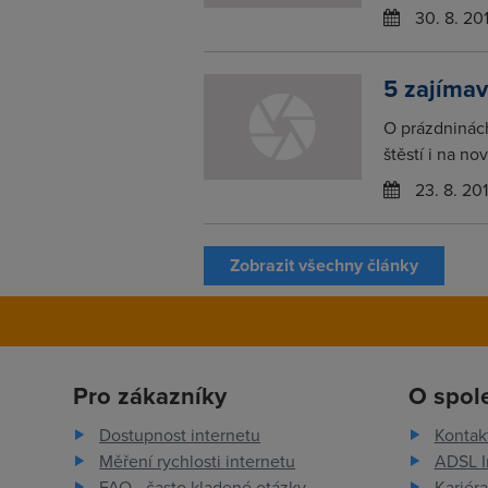
30. 8. 20
5 zajíma
O prázdninách
štěstí i na no
23. 8. 20
Zobrazit všechny články
Pro zákazníky
O spol
Dostupnost internetu
Kontak
Měření rychlosti internetu
ADSL I
FAQ - často kladené otázky
Kariéra