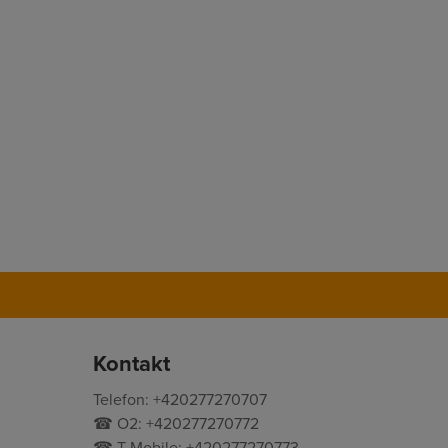
Kontakt
Telefon: +420277270707
☎ O2: +420277270772
☎ T-Mobile: +420277270773