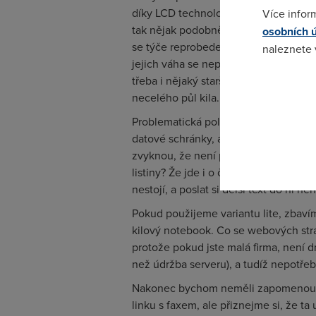
díky LCD technologii také minimalizo
Více infor
tak nějak podobně. Půl kilová robust
osobních 
se týče reprobeden, máte smůlu, poku
naleznete
jejich váha se nepočítá. Možná bycho
třeba i nějaký starší, půl kilový. Co t
Pokud se o
necelého půl kila. USB klíče si každý
odkazu.
Problematická položka je tiskárna. B
datové schránky, ale sami dobře víte, j
zvyknou, že není potřeba tisknout, je
listiny? Že jde i o čtení dlouhých do
nestojí, a poslat si delší text do ní n
Pokud použijeme variantu lite, zbaví
kilový notebook. Co se webových str
protože pokud jste malá firma, není d
než údržba serveru), a tudíž nepotřeb
Nakonec bychom neměli zapomenout na
linku s faxem, ale přiznejme si, že ta