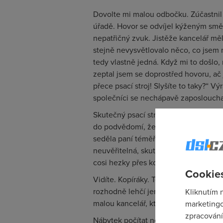
Dovolte mi malou odbočku. Zúčastnil
úřadě. Hovor se odvíjel kýženým smě
nepatřičný zvuk. Jistěže kancelář měla
stejně nevysvětlovalo něco, co jsem n
tedy vlastně jedná. Když mi to došlo, 
zeptal jsem se doprostřed hovoru, ač 
přece psací stroj! Slyšíte to taky?“ V
společníci se nechápavě zaposloucha
Skutečný psací stroj, který je užíván 
do podvědomí, že jej člověk, jenž pa
seděla paní téměř v důchodovém věku
neuvěřitelná, skutečně ano. A tak jsme
cosi hezky přes kopírák píše.
Cookies
Vidíte. Kopíráky. To je snad jediná vě
rozhodně lehčí jen tak nebude, ale zas
Kliknutím 
malou kancelář, která se potřebuje st
marketingo
zpracování
Nábytek počítat nebudeme, to je něc