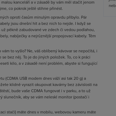
 malou kanceláří a v zásadě by vám měl stačit jenom
nebu
me, co pokrok ještě stihne přinést.
iných oproti časům minulým opravdu přibylo. Pár
abely jsou dnešní hit a bez nich to nejde. I když se
má už pěkně zabudované ve zdech či vedou podlahou,
bely, nabíječky a nejrůznější propojovací kabely. Těm
lo vám to vyšlo? Ne, váš oblíbený kávovar se nepočítá, i
se bez něj. To je do jiných položek. To, co k práci
seti kilo, a v zásadě není problém, abyste si fungující
netu (CDMA USB modem dnes váží asi tak 20 g) a
te klidně vyrazit okupovat kavárny bez závislosti na
t štěstí, bude vaše CDMA fungovat i v parku, a to už
slunečník, aby se vám neleskl monitor (postačí i
taci stačí) máte dnes v mobilu, webovou kameru máte