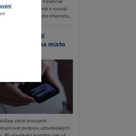
ceX podle informací Financial
ování
s připravuje další krok v rozvoji
ení
linku. Vedle satelitního internetu...
atsApp zavádí
omto
ivatelská jména místo
lefonních čísel
tsApp začal postupně
ístupňovat podporu uživatelských
. Při předávání kontaktu tak už