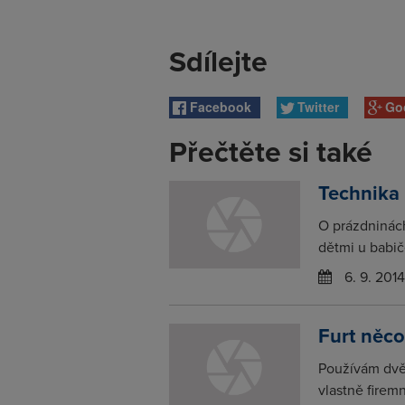
Sdílejte
Facebook
Twitter
Go
Přečtěte si také
Technika
O prázdninác
dětmi u babič
6. 9. 2014
Furt něc
Používám dvě
vlastně firem