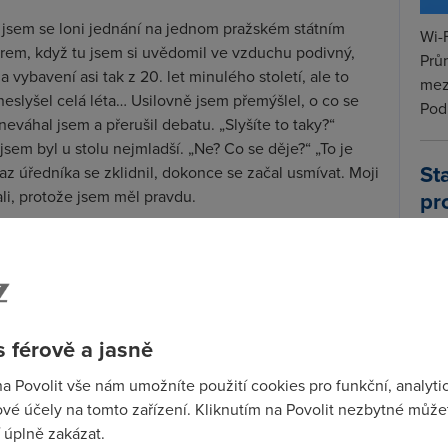
 jsem se loni jednání na jednom pražském státním
Wi-F
rem, když tu jsem si uvědomil ve vzduchu podivný,
Prů
 vybavení asi tak z 20. let minulého století, ale to
mez
eslyšel celá léta… Usilovně jsem přemýšlel, o co se
Podí
neváhal jsem a přerušil debatu. „Slyšíte to taky?“
jsem byl u stolu nejmladší. „Ne? Co se děje?“ „To je
St
ýraz úředníka se zklidnil, dokonce se začal usmívat. Moji
pr
li, protože jsem měl pravdu.
tar
v roce 2010. A jak aktivně! Navíc ten zvuk je tak vrytý
matuje jejich éru, vůbec nevnímá! Vedle v kanceláři
 a smažila jeden řádek za druhým. Státní správa je
 se na něj dívali, na dvacetikilového staříka, kterak
 férově a jasně
c, která byla lehčí než dnešní technologie. Kopírka
e od jaké velikosti firmy ji užijete? Podívejme se na
na Povolit vše nám umožníte použití cookies pro funkční, analyti
ěhovat.
vé účely na tomto zařízení. Kliknutím na Povolit nezbytné můžet
 úplně zakázat.
o postradatelného. Máme tu počítač. Monitor se nám