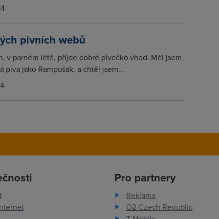
14
vých pivních webů
, v parném létě, přijde dobré pivečko vhod. Měl jsem
vá piva jako Rampušák, a chtěl jsem...
14
ečnosti
Pro partnery
t
Reklama
nternet
O2 Czech Republic
T-Mobile