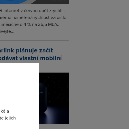
i internet v červnu opět zrychlil.
měrná naměřená rychlost vzrostla
iměsíčně o 4 % na 35,5 Mb/s.
vejte...
arlink plánuje začít
odávat vlastní mobilní
ify
cké a
e jejich