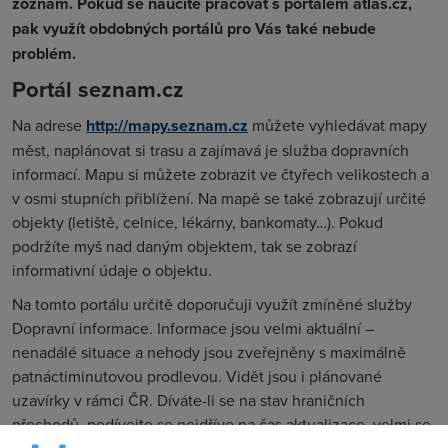
zoznam. Pokud se naučíte pracovat s portálem atlas.cz,
pak využít obdobných portálů pro Vás také nebude
problém.
Portál seznam.cz
Na adrese
http://mapy.seznam.cz
můžete vyhledávat mapy
měst, naplánovat si trasu a zajímavá je služba dopravních
informací. Mapu si můžete zobrazit ve čtyřech velikostech a
v osmi stupních přiblížení. Na mapě se také zobrazují určité
objekty (letiště, celnice, lékárny, bankomaty…). Pokud
podržíte myš nad daným objektem, tak se zobrazí
informativní údaje o objektu.
Na tomto portálu určitě doporučuji využít zmíněné služby
Dopravní informace. Informace jsou velmi aktuální –
nenadálé situace a nehody jsou zveřejněny s maximálně
patnáctiminutovou prodlevou. Vidět jsou i plánované
uzavírky v rámci ČR. Díváte-li se na stav hraničních
přechodů, podívejte se nejdříve na čas aktualizace, velmi se