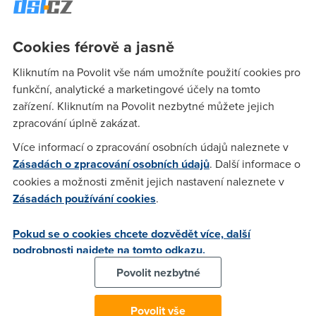
to liší přechod od přechodu.
Portál quick.cz
Cookies férově a jasně
Přehled je dobré doplnit portálem quick.cz. Na adrese
http://mapy.quick.cz
najdete mapy ČR a plánovač tras. Dle
Kliknutím na Povolit vše nám umožníte použití cookies pro
mé zkušenosti dochází k vykreslování mapy citelně pomaleji
funkční, analytické a marketingové účely na tomto
než u seznamu a atlasu. Dále postrádám přehledku, kde
zařízení. Kliknutím na Povolit nezbytné můžete jejich
bych viděla, jakou část ČR mám zobrazenou. Výhodou je
zpracování úplně zakázat.
služba rozšířené vyhledávání trasy. Zde můžete kromě
Více informací o zpracování osobních údajů naleznete v
nejrychlejší a nejkratší trasy zvolit i trasu nejlevnější. Lze
Zásadách o zpracování osobních údajů
. Další informace o
také naplánovat trasu přes určité místo (například z Brna,
cookies a možnosti změnit jejich nastavení naleznete v
přes Pardubice do Prahy).
Zásadách používání cookies
.
Mapy Slovenska
Pokud se o cookies chcete dozvědět více, další
Prostřednictvím Internetu je možné si zobrazit i mapy
podrobnosti najdete na tomto odkazu.
našeho nejbližšího souseda – Slovenské republiky. Využít
lze
http://mapy.atlas.sk
nebo
http://mapy.zoznam.sk
.
Povolit nezbytné
Atlas.sk je svým designem i obsahem velmi podobný službě
atlas.cz, pouze jsem nenašla odkaz na plánování tras.
Povolit vše