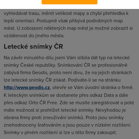
Mapy.zoznam.sk se od českého seznamu liší. Není možné
vyhledávat trasu, měnit velikost mapy a chybí přehledka k
lepší orientaci. Postupně však přibývá podrobných map
měst. U zobrazení některých map měst je možné zobrazit si
vzdálenost do jiného města.
Letecké snímky ČR
Na závěr minulého dílu jsem Vám slíbila dát typ na letecké
snímky České republiky. Snímkování ČR se profesionálně
zabývá firma Geodis, proto není divu, že na jejich stránkách
lze letecké snímky ČR získat. Podíváte-li se na stránku
http://www.geodis.cz
, otevře se Vám úvodní stránka o firmě.
K leteckým snímkům se dostanete přes odkaz Data a dále
přes odkaz Orto ČR Free. Zde se musíte zaregistrovat a poté
máte možnost si prohlížet letecké snímky. Nevýhodou je
obrana firmy proti zneužívání snímků. Proto jsou snímky
znehodnoceny šrafováním a jsou pouze v nízkém rozlišení.
Snímky v plném rozlišení si lze u této firmy zakoupit.