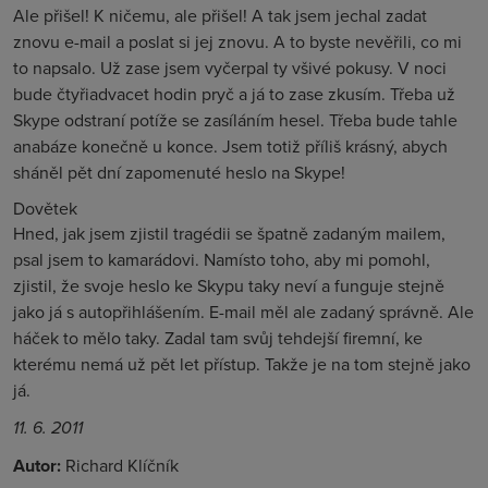
Ale přišel! K ničemu, ale přišel! A tak jsem jechal zadat
znovu e-mail a poslat si jej znovu. A to byste nevěřili, co mi
to napsalo. Už zase jsem vyčerpal ty všivé pokusy. V noci
bude čtyřiadvacet hodin pryč a já to zase zkusím. Třeba už
Skype odstraní potíže se zasíláním hesel. Třeba bude tahle
anabáze konečně u konce. Jsem totiž příliš krásný, abych
sháněl pět dní zapomenuté heslo na Skype!
Dovětek
Hned, jak jsem zjistil tragédii se špatně zadaným mailem,
psal jsem to kamarádovi. Namísto toho, aby mi pomohl,
zjistil, že svoje heslo ke Skypu taky neví a funguje stejně
jako já s autopřihlášením. E-mail měl ale zadaný správně. Ale
háček to mělo taky. Zadal tam svůj tehdejší firemní, ke
kterému nemá už pět let přístup. Takže je na tom stejně jako
já.
11. 6. 2011
Autor:
Richard Klíčník