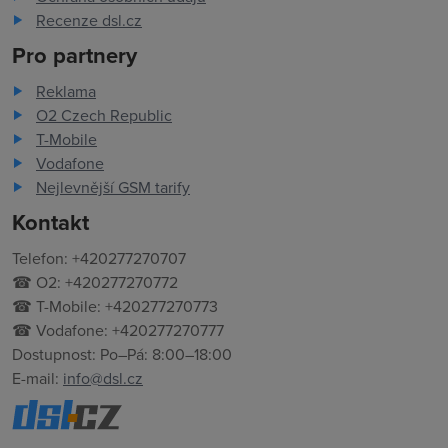
Recenze dsl.cz
Pro partnery
Reklama
O2 Czech Republic
T-Mobile
Vodafone
Nejlevnější GSM tarify
Kontakt
Telefon: +420277270707
☎ O2: +420277270772
☎ T-Mobile: +420277270773
☎ Vodafone: +420277270777
Dostupnost: Po–Pá: 8:00–18:00
E-mail:
info@dsl.cz