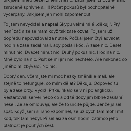
tak jsem hned běžel změnit heslo. Zadal jsem znovu e-mail,
zaručeně správně a…!!! Počet pokusů byl pochopitelně
vyčerpaný. Jak jsem jen mohl zapomenout.
To jsem nevydržel a napsal Skypu velmi milé „děkuji“. Prý
není zač a že se mám když tak zase ozvat. To jsem už
dopředu nepovažoval za nutné. Počkal jsem čtyřiadvacet
hodin a zase zadal mail, aby poslali kód. A zase nic. Deset
minut nic. Dvacet minut nic. Druhý pokus nic. Hodina nic.
Mně bylo na nic. Psát se mi jim nic nechtělo. Ale nakonec co
jiného mi zbývalo? No nic.
Dobrý den, včera jste mi moc hezky změnili e-mail, ale
stejně to nefunguje, co mám dělat? Děkuju. Odpověď tu
byla zase brzy. Vydrž, Prťka, říkalo se v ní po anglicku.
Restartovali server nebo co a od té doby jim blbne zasílání
hesel. Že se omlouvají, ale že to určitě půjde. Jenže já šel
spát. Když jsem si ráno vzpomněl, že už bych tam mohl mít
kód, tak tam nebyl. Přišel asi za osm hodin, zatímco jeho
platnost je pouhých šest.