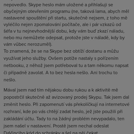
nepovedlo. Skype heslo mám uložené a přihlašuji se
obyčejným otevřením programu (ne, taková lama, abych měl
nastavené spouštění při startu, skutečně nejsem, z toho mě
vyléčilo nejen zpomalování počítače, ale i pár vzkazů od
šéfa v tu nejnevhodnější dobu, kdy vám buď zkazí náladu,
nebo mu nemůžete odepsat, protože jste v náladě, kdy by
vám vůbec nerozuměl).
To znamená, že se na Skype bez obtíží dostanu a můžu
využívat jeho služby. Ovšem potíže nastaly s pořízením
netbooku, z něhož jsem potřeboval tu a tam někomu napsat
či případně zavolat. A to bez hesla nešlo. Ani trochu to
nešlo.
Mával jsem nad tím nějakou dobu rukou a k aktivitě mě
popostrčil skutečně až avizovaný prodej Skypu. Tak jsem dal
změnit heslo. Při zapomenutí vás překolíčkují na internetové
rozhraní, kde po vás chtějí zadat heslo, jež jste použili při
zakládání účtu. Tady to na žádný problém nevypadalo, ten
jsem našel v nastavení. Prostě jsem nechal odeslat
DaVinciho kód do schránky a šel na něj čekat.