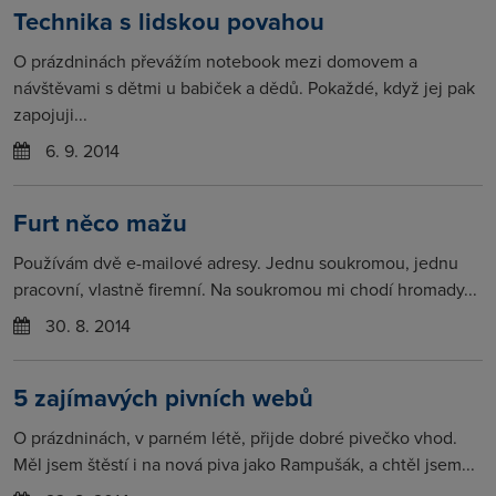
Technika s lidskou povahou
O prázdninách převážím notebook mezi domovem a
návštěvami s dětmi u babiček a dědů. Pokaždé, když jej pak
zapojuji...
6. 9. 2014
Furt něco mažu
Používám dvě e-mailové adresy. Jednu soukromou, jednu
pracovní, vlastně firemní. Na soukromou mi chodí hromady...
30. 8. 2014
5 zajímavých pivních webů
O prázdninách, v parném létě, přijde dobré pivečko vhod.
Měl jsem štěstí i na nová piva jako Rampušák, a chtěl jsem...