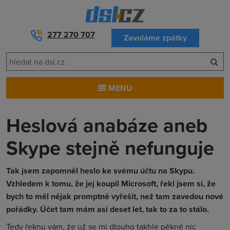
277 270 707
Zavoláme zpátky
MENU
Heslová anabáze aneb
Skype stejně nefunguje
Tak jsem zapomněl heslo ke svému účtu na Skypu.
Vzhledem k tomu, že jej koupil Microsoft, řekl jsem si, že
bych to měl nějak promptně vyřešit, než tam zavedou nové
pořádky. Účet tam mám asi deset let, tak to za to stálo.
Tedy řeknu vám, že už se mi dlouho takhle pěkně nic