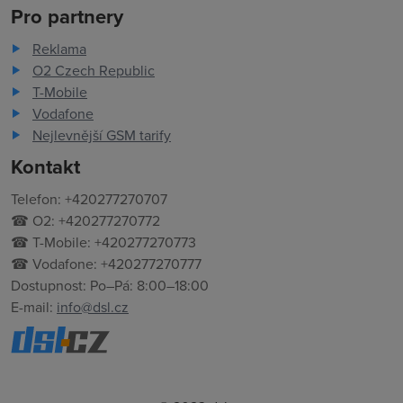
Pro partnery
Reklama
O2 Czech Republic
T-Mobile
Vodafone
Nejlevnější GSM tarify
Kontakt
Telefon: +420277270707
☎ O2: +420277270772
☎ T-Mobile: +420277270773
☎ Vodafone: +420277270777
Dostupnost: Po–Pá: 8:00–18:00
E-mail:
info@dsl.cz