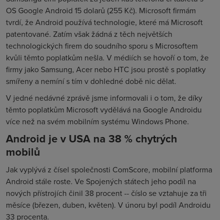
OS Google Android 15 dolarů (255 Kč). Microsoft firmám
tvrdí, že Android používá technologie, které má Microsoft
patentované. Zatím však žádná z těch největších
technologických firem do soudního sporu s Microsoftem
kvůli těmto poplatkům nešla. V médiích se hovoří o tom, že
firmy jako Samsung, Acer nebo HTC jsou prostě s poplatky
smířeny a nemíní s tím v dohledné době nic dělat.
V jedné nedávné zprávě jsme informovali i o tom, že díky
těmto poplatkům Microsoft vydělává na Google Androidu
více než na svém mobilním systému Windows Phone.
Android je v USA na 38 % chytrých
mobilů
Jak vyplývá z čísel společnosti ComScore, mobilní platforma
Android stále roste. Ve Spojených státech jeho podíl na
nových přístrojích činil 38 procent -- číslo se vztahuje za tři
měsíce (březen, duben, květen). V únoru byl podíl Androidu
33 procenta.