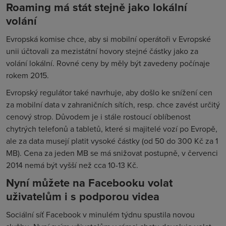
Roaming má stát stejně jako lokální
volání
Evropská komise chce, aby si mobilní operátoři v Evropské
unii účtovali za mezistátní hovory stejné částky jako za
volání lokální. Rovné ceny by měly být zavedeny počínaje
rokem 2015.
Evropský regulátor také navrhuje, aby došlo ke snížení cen
za mobilní data v zahraničních sítích, resp. chce zavést určitý
cenový strop. Důvodem je i stále rostoucí oblíbenost
chytrých telefonů a tabletů, které si majitelé vozí po Evropě,
ale za data musejí platit vysoké částky (od 50 do 300 Kč za 1
MB). Cena za jeden MB se má snižovat postupně, v červenci
2014 nemá být vyšší než cca 10-13 Kč.
Nyní můžete na Facebooku volat
uživatelům i s podporou videa
Sociální síť Facebook v minulém týdnu spustila novou