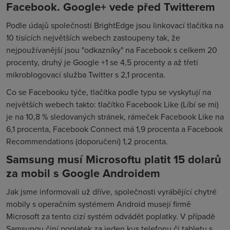
Facebook. Google+ vede před Twitterem
Podle údajů společnosti BrightEdge jsou linkovací tlačítka na
10 tisících největších webech zastoupeny tak, že
nejpoužívanější jsou "odkazníky" na Facebook s celkem 20
procenty, druhý je Google +1 se 4,5 procenty a až třetí
mikroblogovací služba Twitter s 2,1 procenta.
Co se Facebooku týče, tlačítka podle typu se vyskytují na
největších webech takto: tlačítko Facebook Like (Líbí se mi)
je na 10,8 % sledovaných stránek, rámeček Facebook Like na
6,1 procenta, Facebook Connect má 1,9 procenta a Facebook
Recommendations (doporučení) 1,2 procenta.
Samsung musí Microsoftu platit 15 dolarů
za mobil s Google Androidem
Jak jsme informovali už dříve, společnosti vyrábějící chytré
mobily s operačním systémem Android musejí firmě
Microsoft za tento cizí systém odvádět poplatky. V případě
Samsungu činí poplatek za jeden kus telefonu či tabletu s