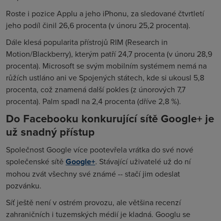
Roste i pozice Applu a jeho iPhonu, za sledované čtvrtletí
jeho podíl činil 26,6 procenta (v únoru 25,2 procenta).
Dále klesá popularita přístrojů RIM (Research in
Motion/Blackberry), kterým patří 24,7 procenta (v únoru 28,9
procenta). Microsoft se svým mobilním systémem nemá na
růžích ustláno ani ve Spojených státech, kde si ukousl 5,8
procenta, což znamená další pokles (z únorových 7,7
procenta). Palm spadl na 2,4 procenta (dříve 2,8 %).
Do Facebooku konkurující sítě Google+ je
už snadný přístup
Společnost Google více pootevřela vrátka do své nové
společenské sítě
Google+
. Stávající uživatelé už do ní
mohou zvát všechny své známé -- stačí jim odeslat
pozvánku.
Síť ještě není v ostrém provozu, ale většina recenzí
zahraničních i tuzemských médií je kladná. Googlu se