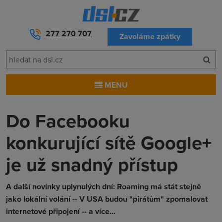
277 270 707
Zavoláme zpátky
MENU
Do Facebooku
konkurující sítě Google+
je už snadný přístup
A další novinky uplynulých dní: Roaming má stát stejně
jako lokální volání -- V USA budou "pirátům" zpomalovat
internetové připojení -- a více...