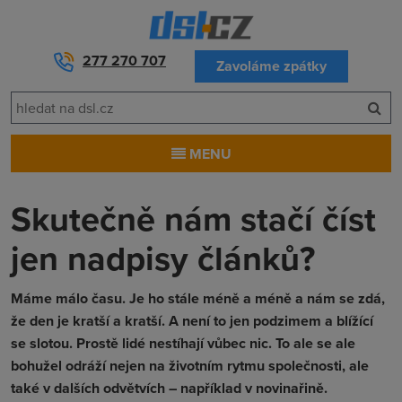
277 270 707
Zavoláme zpátky
MENU
Skutečně nám stačí číst
jen nadpisy článků?
Máme málo času. Je ho stále méně a méně a nám se zdá,
že den je kratší a kratší. A není to jen podzimem a blížící
se slotou. Prostě lidé nestíhají vůbec nic. To ale se ale
bohužel odráží nejen na životním rytmu společnosti, ale
také v dalších odvětvích – například v novinařině.