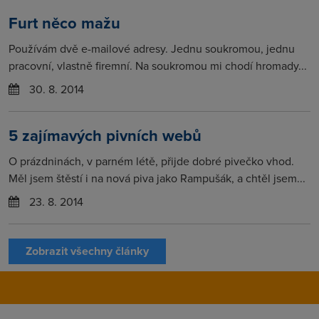
Furt něco mažu
Používám dvě e-mailové adresy. Jednu soukromou, jednu
pracovní, vlastně firemní. Na soukromou mi chodí hromady...
30. 8. 2014
5 zajímavých pivních webů
O prázdninách, v parném létě, přijde dobré pivečko vhod.
Měl jsem štěstí i na nová piva jako Rampušák, a chtěl jsem...
23. 8. 2014
Zobrazit všechny články