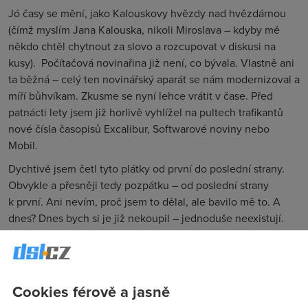
Jó časy se mění, jako Kalouskovy hvězdy nad hvězdárnou
(čímž myslím Jana Kalouska, nikoli Miroslava – kdyby mě
někdo chtěl chytnout za slovo a rozcupovat v diskusi na
kusy).
Počítačová novinařina již není, co bývala. Vlastně ani
ta běžná – celý ten novinářský aparát se nám modernizoval a
míří bůhvíkam. Zkusme se nyní lehce vrátit v čase. Před
patnácti lety jsem již horlivě vyhlížel na pultech trafikantů
nové čísla časopisů Excalibur, Softwarové noviny nebo
Mobil.
Dychtivě jsem četl tyto plátky od první do poslední strany.
Obvykle a přesněji tedy pozpátku – od poslední strany
k první. Ani nevím, proč jsem to dělal, ale bavilo mě to. A
dnes? Dnes bych si je již nekoupil – jednoduše neexistují.
Nejprve šlo o přirozenou selekci. Přežily jen ty silnější
magazíny. To je vlastně Darwin aplikovaný do publicistiky.
Největší ránu tištěným médiím (a současně také knihám) dal
vlastně rozmach internetu. Internet již nebyl jen
Cookies férově a jasně
v internetových kavárnách a na vysokých školách, ale dostal