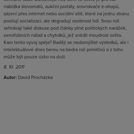
nabídka slevomatů, aukční portály, srovnávače e-shopů,
sázení přes internet nebo sociální sítě, které na jednu stranu
posilují socializaci, ale degradují osobnost lidí. Svou roli
sehrávají také diskuse pod články plné politických narážek,
xenofobních nálad a chytráků, jež snědli moudrost světa.
Kam tento vývoj spěje? Raději se nedomýšlet výsledků, ale i
intelektuálové dnes berou na bedra roli primitivů a z toho
může být pouze úzko na duši.
8. 10. 2011
Autor:
David Procházka