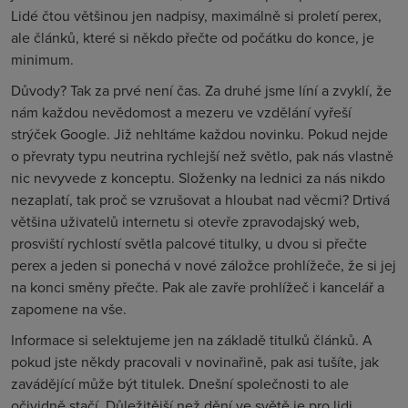
Lidé čtou většinou jen nadpisy, maximálně si proletí perex,
ale článků, které si někdo přečte od počátku do konce, je
minimum.
Důvody? Tak za prvé není čas. Za druhé jsme líní a zvyklí, že
nám každou nevědomost a mezeru ve vzdělání vyřeší
strýček Google. Již nehltáme každou novinku. Pokud nejde
o převraty typu neutrina rychlejší než světlo, pak nás vlastně
nic nevyvede z konceptu. Složenky na lednici za nás nikdo
nezaplatí, tak proč se vzrušovat a hloubat nad věcmi? Drtivá
většina uživatelů internetu si otevře zpravodajský web,
prosviští rychlostí světla palcové titulky, u dvou si přečte
perex a jeden si ponechá v nové záložce prohlížeče, že si jej
na konci směny přečte. Pak ale zavře prohlížeč i kancelář a
zapomene na vše.
Informace si selektujeme jen na základě titulků článků. A
pokud jste někdy pracovali v novinařině, pak asi tušíte, jak
zavádějící může být titulek. Dnešní společnosti to ale
očividně stačí. Důležitější než dění ve světě je pro lidi