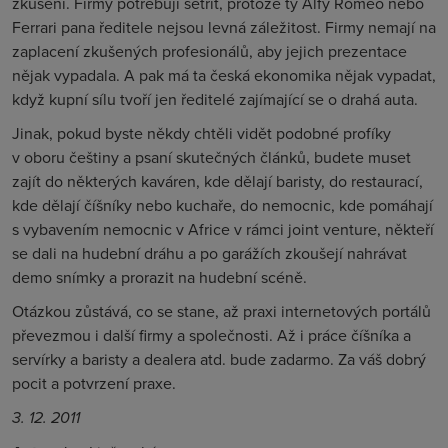
zkušení. Firmy potřebují šetřit, protože ty Alfy Romeo nebo
Ferrari pana ředitele nejsou levná záležitost. Firmy nemají na
zaplacení zkušených profesionálů, aby jejich prezentace
nějak vypadala. A pak má ta česká ekonomika nějak vypadat,
když kupní sílu tvoří jen ředitelé zajímající se o drahá auta.
Jinak, pokud byste někdy chtěli vidět podobné profíky
v oboru češtiny a psaní skutečných článků, budete muset
zajít do některých kaváren, kde dělají baristy, do restaurací,
kde dělají číšníky nebo kuchaře, do nemocnic, kde pomáhají
s vybavením nemocnic v Africe v rámci joint venture, někteří
se dali na hudební dráhu a po garážích zkoušejí nahrávat
demo snímky a prorazit na hudební scéně.
Otázkou zůstává, co se stane, až praxi internetových portálů
převezmou i další firmy a společnosti. Až i práce číšníka a
servírky a baristy a dealera atd. bude zadarmo. Za váš dobrý
pocit a potvrzení praxe.
3. 12. 2011