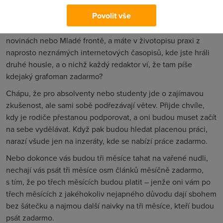
ze zákona samozřejmostí, vy jste autorem a chrání vás
Povolit vše
autorské právo. A potvrzení praxe? Dokážete si představit,
že se pak jdete vážně ucházet o práci třeba v Lidových
novinách nebo Mladé frontě, a máte v životopisu praxi z
naprosto neznámých internetových časopisů, kde jste hráli
druhé housle, a o nichž každý redaktor ví, že tam píše
kdejaký grafoman zadarmo?
Chápu, že pro absolventy nebo studenty jde o zajímavou
zkušenost, ale sami sobě podřezávají větev. Přijde chvíle,
kdy je rodiče přestanou podporovat, a oni budou muset začít
na sebe vydělávat. Když pak budou hledat placenou práci,
narazí všude jen na inzeráty, kde se nabízí práce zadarmo.
Nebo dokonce vás budou tři měsíce tahat na vařené nudli,
nechají vás psát tři měsíce osm článků měsíčně zadarmo,
s tím, že po třech měsících budou platit – jenže oni vám po
třech měsících z jakéhokoliv nejapného důvodu dají sbohem
bez šátečku a najmou další naivky na tři měsíce, kteří budou
psát zadarmo.