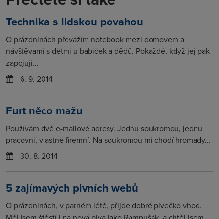
Technika s lidskou povahou
O prázdninách převážím notebook mezi domovem a
návštěvami s dětmi u babiček a dědů. Pokaždé, když jej pak
zapojuji...
6. 9. 2014
Furt něco mažu
Používám dvě e-mailové adresy. Jednu soukromou, jednu
pracovní, vlastně firemní. Na soukromou mi chodí hromady...
30. 8. 2014
5 zajímavých pivních webů
O prázdninách, v parném létě, přijde dobré pivečko vhod.
Měl jsem štěstí i na nová piva jako Rampušák, a chtěl jsem...