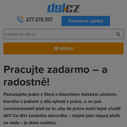
277 270 707
Zavoláme zpátky
MENU
Pracujte zadarmo – a
radostně!
Pamatujete jeden z filmů o bláznivém italském účetním,
kterého v jednom z dílů vyhodí z práce, a on pak
zaměstnavateli platí za to, aby do práce mohl tajně chodit
dál? Co dřív zavánělo absurditu – stejně jako nápad platit
za vodu – je dnes realitou.