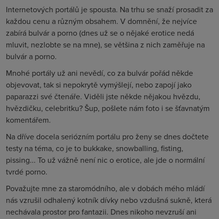
Internetových portálů je spousta. Na trhu se snaží prosadit za
každou cenu a různým obsahem. V domnění, že nejvíce
zabírá bulvár a porno (dnes už se o nějaké erotice nedá
mluvit, nezlobte se na mne), se většina z nich zaměřuje na
bulvár a porno.
Mnohé portály už ani nevědí, co za bulvár pořád někde
objevovat, tak si nepokrytě vymýšlejí, nebo zapojí jako
paparazzi své čtenáře. Viděli jste někde nějakou hvězdu,
hvězdičku, celebritku? Šup, pošlete nám foto i se šťavnatým
komentářem.
Na dříve docela seriózním portálu pro ženy se dnes dočtete
testy na téma, co je to bukkake, snowballing, fisting,
pissing... To už vážně není nic o erotice, ale jde o normální
tvrdé porno.
Považujte mne za staromódního, ale v dobách mého mládí
nás vzrušil odhalený kotník dívky nebo vzdušná sukně, která
nechávala prostor pro fantazii. Dnes nikoho nevzruší ani