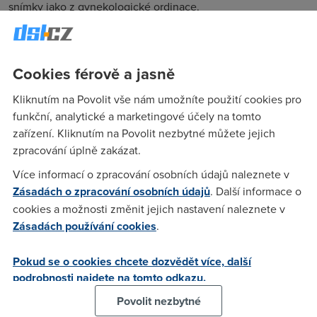
snímky jako z gynekologické ordinace.
Vůbec mi přijde, že se fantazie vytratila i z jiných oblastí
našeho života. A hlavně z časopisů a filmů pro děti.
Animované seriály pro děti jsou o skupinkách japonských
Cookies férově a jasně
bojovníků v dětském věku, které se prokopou do dalšího
levelu, ne o princeznách, jednorožcích nebo statečných
Kliknutím na Povolit vše nám umožníte použití cookies pro
Honzech hloupých jen naoko.
funkční, analytické a marketingové účely na tomto
zařízení. Kliknutím na Povolit nezbytné můžete jejich
O tom však dnes nechci mluvit, to jen tak na okraj.
zpracování úplně zakázat.
V souvislosti s mnoha portály vzniká potřeba je nějak plnit.
Dříve jste museli za články autorům platit. Dnes stačí stále
Více informací o zpracování osobních údajů naleznete v
dokola vydávat inzeráty tohoto typu:
Zásadách o zpracování osobních údajů
. Další informace o
cookies a možnosti změnit jejich nastavení naleznete v
„Hledáme nadšené mladé autory, kteří by psali články
Zásadách používání cookies
.
z oblasti té a té. Články nejsou honorovány, ale odměnou
vám bude dobrý pocit, podpis pod článkem, potvrzení
Pokud se o cookies chcete dozvědět více, další
praxe.“
podrobnosti najdete na tomto odkazu.
Tohle je normální vyděračství. Když napíšu článek na svůj
Povolit nezbytné
blog, mám z toho také dobrý pocit. Podpis pod článkem je