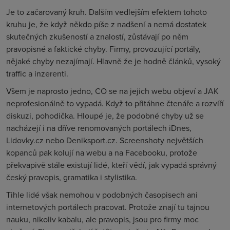
Je to začarovaný kruh. Dalším vedlejším efektem tohoto
kruhu je, že když někdo píše z nadšení a nemá dostatek
skutečných zkušeností a znalostí, zůstávají po něm
pravopisné a faktické chyby. Firmy, provozující portály,
nějaké chyby nezajímají. Hlavně že je hodně článků, vysoký
traffic a inzerenti.
Všem je naprosto jedno, CO se na jejich webu objeví a JAK
neprofesionálně to vypadá. Když to přitáhne čtenáře a rozvíří
diskuzi, pohodička. Hloupé je, že podobné chyby už se
nacházejí i na dříve renomovaných portálech iDnes,
Lidovky.cz nebo Deniksport.cz. Screenshoty největších
kopanců pak kolují na webu a na Facebooku, protože
překvapivě stále existují lidé, kteří vědí, jak vypadá správný
český pravopis, gramatika i stylistika.
Tihle lidé však nemohou v podobných časopisech ani
internetových portálech pracovat. Protože znají tu tajnou
nauku, nikoliv kabalu, ale pravopis, jsou pro firmy moc