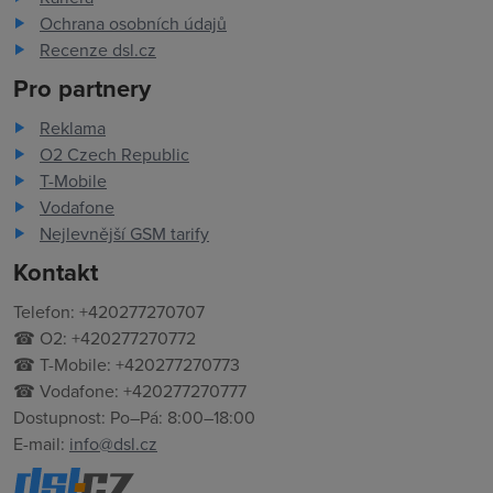
Ochrana osobních údajů
Recenze dsl.cz
Pro partnery
Reklama
O2 Czech Republic
T-Mobile
Vodafone
Nejlevnější GSM tarify
Kontakt
Telefon: +420277270707
☎ O2: +420277270772
☎ T-Mobile: +420277270773
☎ Vodafone: +420277270777
Dostupnost: Po–Pá: 8:00–18:00
E-mail:
info@dsl.cz