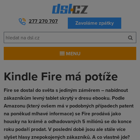
277 270 707
Zavoláme zpátky
MENU
Kindle Fire má potíže
Fire se dostal do světa s jediným záměrem – nabídnout
zákazníkům levný tablet skrytý v dresu ebooku. Podle
Amazonu (který ovšem má v podobných případech patent
na poněkud mlhavé informace) se Fire prodává jako
housky na krámě a odhadovaných 5 miliónů se do konce
roku podaří prodat. V poslední době jsou ale stále více
slyšet hlasy znepokojených zákazníků. A co vlastně jde?