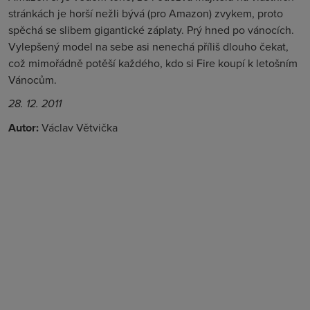
stránkách je horší nežli bývá (pro Amazon) zvykem, proto
spěchá se slibem gigantické záplaty. Prý hned po vánocích.
Vylepšený model na sebe asi nenechá příliš dlouho čekat,
což mimořádně potěší každého, kdo si Fire koupí k letošním
Vánocům.
28. 12. 2011
Autor:
Václav Větvička