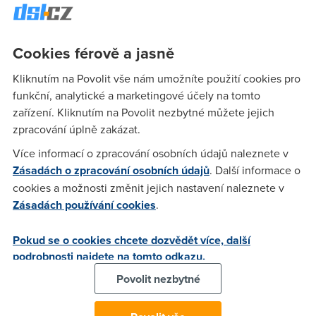
lehce pomoci v útoku na letadlo. Možná se mýlím, ale potom
se čtení knihy na ebooku při startu letadla bojíme zbytečně.
Jinak to vidí Les Dorr, mluvčí komise FAA zodpovědné za
Cookies férově a jasně
letecký provoz, který je přesvědčen o tom, že opatrnosti
není nikdy dost. A
pro jistotu se zaštítil studií, kterou v roce
Kliknutím na Povolit vše nám umožníte použití cookies pro
2006 provedla komise Radio Technical Commission for
funkční, analytické a marketingové účely na tomto
Aeronautics. Ta tehdy za letu testovala kdeco, od mobilů
zařízení. Kliknutím na Povolit nezbytné můžete jejich
přes počítače až po Wi-Fi.
zpracování úplně zakázat.
Výsledek? Neslaný nemastný, nenašly se důkazy o tom, že
Více informací o zpracování osobních údajů naleznete v
by digitální periférie letadlo ohrozily, ale ani o tom, že
Zásadách o zpracování osobních údajů
. Další informace o
letadlo neohrožují. O něčem takovém jako je „Airplane
cookies a možnosti změnit jejich nastavení naleznete v
mode“ komise očividně neslyšela.
Zásadách používání cookies
.
Zhruba polovinu digitálních udělátek můžeme spustit ve
Pokud se o cookies chcete dozvědět více, další
chvíli, kdy se letadlo dostalo patřičně vysoko. Je jasné, že
podrobnosti najdete na tomto odkazu.
v ten moment, co se povolení ozve v palubním rozhlase,
udělá většina pasažérů totéž, tj. spustí nějaký ten digitální
Povolit nezbytné
zázrak. Místo toho, aby bylo občas něco „on“, v jednu
stejnou chvíli spouští digitál celé letadlo. Je to dobrý nápad?