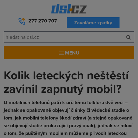
277 270 707
Zavoláme zpátky
MENU
Kolik leteckých neštěstí
zavinil zapnutý mobil?
U mobilních telefonů patří k určitému folklóru dvě věci –
jednak se opakovaně objevují články či vědecké studie o
tom, jak mobilní telefony škodí zdraví (a stejně opakovaně
se objevují studie prokazující pravý opak), jednak se mluví
o tom, že puštěným mobilem můžeme přivodit leteckou