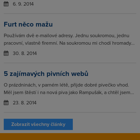
6. 9. 2014
Furt něco mažu
Používám dvě e-mailové adresy. Jednu soukromou, jednu
pracovní, vlastně firemní. Na soukromou mi chodí hromady...
30. 8. 2014
5 zajímavých pivních webů
O prázdninách, v parném létě, přijde dobré pivečko vhod.
Měl jsem štěstí i na nová piva jako Rampušák, a chtěl jsem...
23. 8. 2014
Zobrazit všechny články