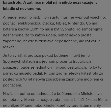
katastrofu. A zatímco mobil nám nikdo nezakazuje, v
letadle si nevrzneme.
A nejde jenom o mobil, při startu musíme vypnout všechno,
počítač, elektronickou čtečku, tablet, Nintendo. Co má
baterii a knoflík „Off“, to musí být vypnuto. To samozřejmě
neznamená, že to každý udělá, neboť někdo prostě
zapomene, někdo tvrdohlavě neposlechne, ale rozkaz je
rozkaz.
Je to zvláštní, protože pokud budeme mluvit jen o
Spojených státech a o jednom procentu trucujících
pasažérů, bude se jednat o 7 miliónů cestujících. To by to
panečku muselo padat. Přitom žádná letecká katastrofa za
posledních 10 let nebyla způsobena zapnutým mobilem či
počítačem.
Navíc si troufnu odhadnout, že bdělému oku Ministerstva
domobrany, kterému neujde zubní pasta či flaštička parfému,
neunikne iPhone nebo Kindle, které by teroristům mohly