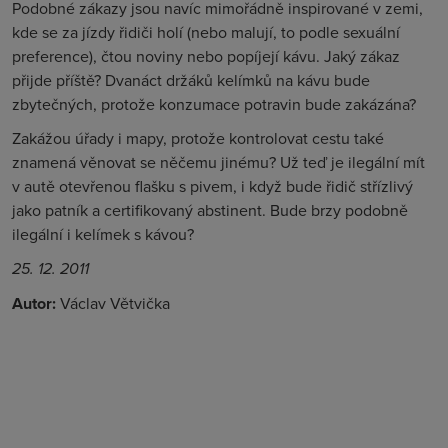
Podobné zákazy jsou navíc mimořádně inspirované v zemi,
kde se za jízdy řidiči holí (nebo malují, to podle sexuální
preference), čtou noviny nebo popíjejí kávu. Jaký zákaz
přijde příště? Dvanáct držáků kelímků na kávu bude
zbytečných, protože konzumace potravin bude zakázána?
Zakážou úřady i mapy, protože kontrolovat cestu také
znamená věnovat se něčemu jinému? Už teď je ilegální mít
v autě otevřenou flašku s pivem, i když bude řidič střízlivý
jako patník a certifikovaný abstinent. Bude brzy podobně
ilegální i kelímek s kávou?
25. 12. 2011
Autor:
Václav Větvička