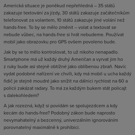
Americká situace je poněkud nepřehledná – 35 států
zakazuje textování za jízdy, 30 států zakazuje začátečníkům
telefonovat za volantem, 10 států zakazuje jiné volání než
hands-free. To by se mělo změnit – volat a textovat se
nebude vůbec, na hands-free si hrát nebudeme. Používat
mobil jako obrazovku pro GPS ovšem povoleno bude.
Jak by se to mělo kontrolovat, to už nikoho nenapadlo.
Smartphone má už každý druhý Američan a vyrvat jim ho
z ruky bude asi stejně obtížné jako oblíbenou zbraň. Navíc
vydat podobné nařízení ve chvíli, kdy má mobil u ucha každý
řidič je stejně moudré jako snížit na dálnici rychlost na
60 a
policii zakázat radary. To má za každým bukem stát policajt
s dalekohledem?
A jak rozezná, když si povídám se spolujezdcem a kdy
kecám do hands-free? Podobný zákon bude naprosto
nevymahatelný a bezcenný, univerzálním ignorováním
porovnatelný maximálně k prohibici.