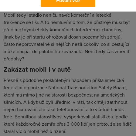
Povolit vše
Silně o tom pochybuji.
Mobil tedy letadlo neničí, navíc komerční a letecké
frekvence se liší. A to nemluvím o tom, že přístroje musí být
před možnými efekty komerčních interferencí chráněny,
jinak by je při startu ohrožoval dosah pozemních zdrojů,
často neporovnatelně silnějších nežli cokoliv, co si cestující
může nacpat do palubního zavazadla. Není tedy čas změnit
předpisy?
Zakázat mobil i v autě
Přesně s podobně ploskolebým nápadem přišla americká
federální organizace National Transportation Safety Board,
která má mimo jiné na starosti bezpečnost na amerických
silnicích. A když už byli úředníci v ráži, tak chtějí zatrhnout
nejen textování, ale také telefonování, a to včetně hands-
free. Bohulibou starostlivost vyšperkovali statistikou, podle
které každoročně zemře přes 3 000 lidí jen proto, že se řidič
staral víc o mobil než o řízení.