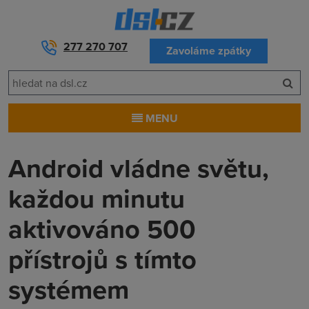
277 270 707
Zavoláme zpátky
MENU
Android vládne světu,
každou minutu
aktivováno 500
přístrojů s tímto
systémem