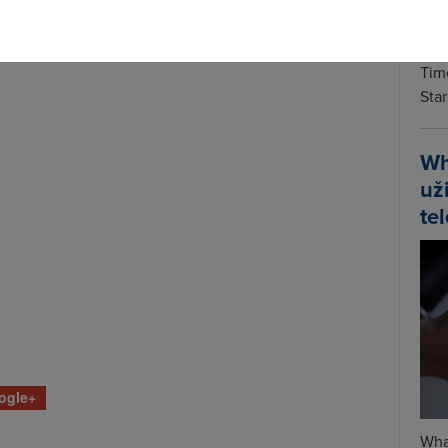
Spa
Time
Star
Wh
už
te
ogle+
Wha