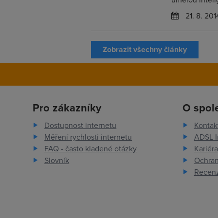
21. 8. 201
Zobrazit všechny články
Pro zákazníky
O spol
Dostupnost internetu
Kontak
Měření rychlosti internetu
ADSL I
FAQ - často kladené otázky
Kariéra
Slovník
Ochran
Recenz