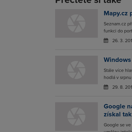
Mapy.cz p
Seznam.cz při
funkci do por
26. 3. 20
Windows 
Stále více hl
hodlá v srpnu 
29. 8. 20
Google na
získal ta
Google se ve 
umělou inteli