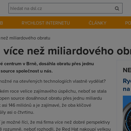
EB
RYCHLOST INTERNETU
ČLÁNKY
P
 než miliardového obratu
 více než miliardového ob
vé centrum v Brně, dosáhla obratu přes jednu
NE
n source společnost u nás.
Ry
 možné na otevřených technologiích vlastně vydělat?
na
ském roce velice zajímavého úspěchu, neboť se stala
i open source dosáhnout obratu přes jednu miliardu
k asi 146 miliónů a je zajímavé, že oba klíčové
y asi o čtvrtinu.
 je možné říci, že má firma více než dobré perspektivy
tivně rozumně, neboť rozhodli, že Red Hat nakoupí velkou