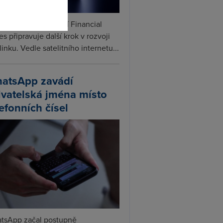
ceX podle informací Financial
s připravuje další krok v rozvoji
linku. Vedle satelitního internetu...
atsApp zavádí
ivatelská jména místo
lefonních čísel
tsApp začal postupně