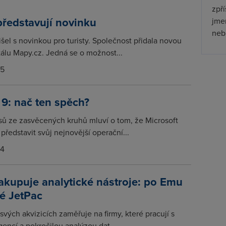
zpř
ředstavují novinku
jmen
nebu
šel s novinkou pro turisty. Společnost přidala novou
tálu Mapy.cz. Jedná se o možnost...
15
9: nač ten spěch?
asů ze zasvěcených kruhů mluví o tom, že Microsoft
představit svůj nejnovější operační...
14
kupuje analytické nástroje: po Emu
ké JetPac
svých akvizicích zaměřuje na firmy, které pracují s
gencí a pokročilou analýzou dat...