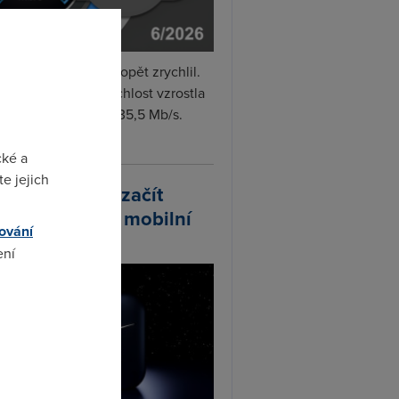
i internet v červnu opět zrychlil.
měrná naměřená rychlost vzrostla
iměsíčně o 4 % na 35,5 Mb/s.
vejte...
cké a
e jejich
arlink plánuje začít
odávat vlastní mobilní
ování
ify
ení
omto