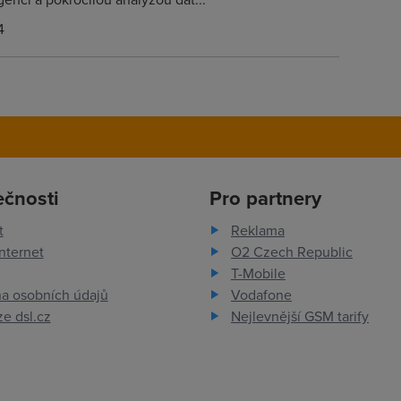
4
ečnosti
Pro partnery
t
Reklama
nternet
O2 Czech Republic
T-Mobile
a osobních údajů
Vodafone
e dsl.cz
Nejlevnější GSM tarify