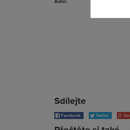
Autor:
Sdílejte
Facebook
Twitter
Go
Přečtěte si také