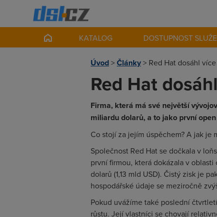
KATALOG
DOSTUPNOST SLUŽ
Úvod
>
Články
>
Red Hat dosáhl více
Red Hat dosáhl
Firma, která má své největší vývojo
miliardu dolarů, a to jako první ope
Co stojí za jejím úspěchem? A jak je
Společnost Red Hat se dočkala v loň
první firmou, která dokázala v oblast
dolarů (1,13 mld USD). Čistý zisk je pa
hospodářské údaje se meziročně zvýšil
Pokud uvážíme také poslední čtvrtletí
růstu. Její vlastníci se chovají rela