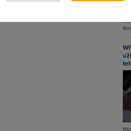
Spa
Time
Star
Wh
už
te
Wha