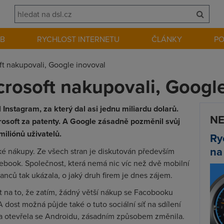
EB
RYCHLOST INTERNETU
ČLÁNKY
P
t nakupovali, Google inovoval
rosoft nakupovali, Googl
Instagram, za který dal asi jednu miliardu dolarů.
NE
crosoft za patenty. A Google zásadně pozměnil svůj
miliónů uživatelů.
Ry
na
ké nákupy. Ze všech stran je diskutován především
cebook. Společnost, která nemá nic víc než dvě mobilní
nců tak ukázala, o jaký druh firem je dnes zájem.
na to, že zatím, žádný větší nákup se Facobooku
 dost možná půjde také o tuto sociální síť na sdílení
na a otevřela se Androidu, zásadním způsobem změnila.