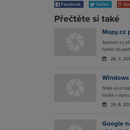
Facebook
Twitter
Go
Přečtěte si také
Mapy.cz p
Seznam.cz při
funkci do por
26. 3. 20
Windows 
Stále více hl
hodlá v srpnu 
29. 8. 20
Google na