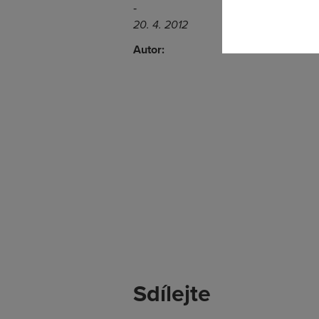
‐
20. 4. 2012
Autor:
Sdílejte