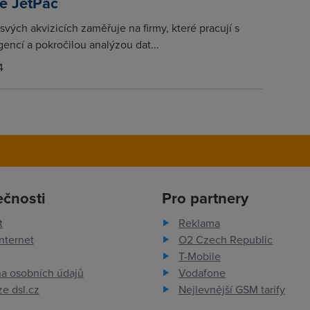
ké JetPac
svých akvizicích zaměřuje na firmy, které pracují s
gencí a pokročilou analýzou dat...
4
ečnosti
Pro partnery
t
Reklama
nternet
O2 Czech Republic
T-Mobile
a osobních údajů
Vodafone
e dsl.cz
Nejlevnější GSM tarify