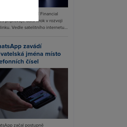
ceX podle informací Financial
s připravuje další krok v rozvoji
linku. Vedle satelitního internetu...
atsApp zavádí
ivatelská jména místo
lefonních čísel
tsApp začal postupně