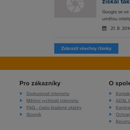
získal ta
Google se ve 
umělou inteli
21. 8. 201
Zobrazit všechny články
Pro zákazníky
O spol
Dostupnost internetu
Kontak
Měření rychlosti internetu
ADSL I
FAQ - často kladené otázky
Kariéra
Slovník
Ochran
Recenz