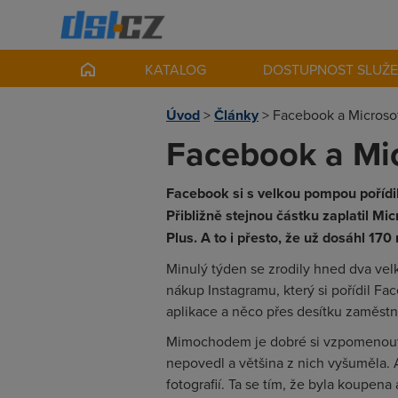
KATALOG
DOSTUPNOST SLUŽ
Úvod
>
Články
>
Facebook a Microsof
Facebook a Mic
Facebook si s velkou pompou pořídil 
Přibližně stejnou částku zaplatil Mi
Plus. A to i přesto, že už dosáhl 170 
Minulý týden se zrodily hned dva vel
nákup Instagramu, který si pořídil Fa
aplikace a něco přes desítku zaměstna
Mimochodem je dobré si vzpomenout 
nepovedl a většina z nich vyšuměla. A
fotografií. Ta se tím, že byla koupe