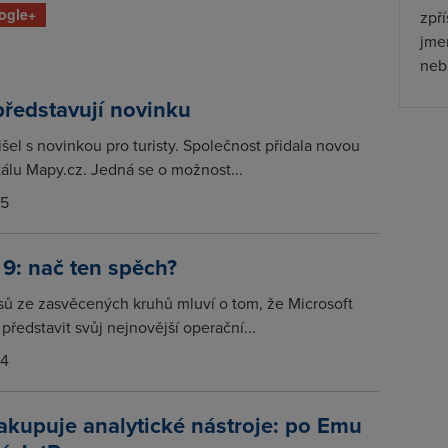
ogle+
zpř
jmen
nebu
ředstavují novinku
šel s novinkou pro turisty. Společnost přidala novou
tálu Mapy.cz. Jedná se o možnost...
15
9: nač ten spěch?
asů ze zasvěcených kruhů mluví o tom, že Microsoft
představit svůj nejnovější operační...
14
kupuje analytické nástroje: po Emu