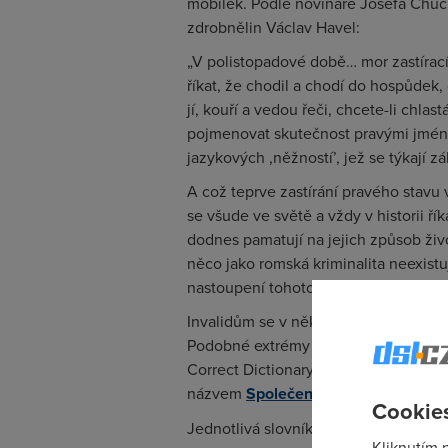
mobílek. Podle novináře Josefa Chuc
zdrobnělin Václav Havel:
„V polistopadové době… mor zastírací
říkat, že chodil a chodí do hospůdek,
jí, kouří a vedou řeči, chcete-li chla
pojmenovat skutečnost pravými jmény,
jazykových ,něžností’, jež se týkají z
A což teprve zastírání pravého stavu 
se všude ve světě a vždy v historii ř
dodnes pamatují na jejich způsob živ
něco jako romská kriminalita neexistuj
nastoupení tohoto etnika peněženky.
Invalidům se v některých zemích Evr
Podobné extrémy v politické korektnost
Correct Dictionary and Handbook, kte
názvem
Společensky nezávadná ml
Cookies
Jednotlivá slovníková hesla, jako např
Kliknutím 