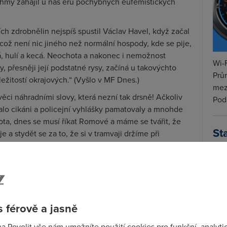
hmy zahájil u nás éru pochybných eufemistických
ch zdrobnělin nejspíš spustil Václav Havel, když začal
 což není nic jiného než normální hospody, kde se pije,
stá, hulí a kecá. Neochota a nakonec i nemožnost
Wi-F
 přesněji její podstatné rysy, začíná u takovýchto
Prů
áležitostí okrajových.“ (Vyšlo v MF Dnes.)
mez
věci náhradními slovy, která nezní tak drsně! Ačkoliv
Podí
íkalo cikáni a policejní vyhlášky pamatovaly a mnohde
ota, dnes se musí říkat Romové a máme se tvářit, že
St
e a stydět se za to, že si v tramvaji držíme při
pr
tar
opy musí říkat „lidé s pozměněnými schopnostmi“.
i vedly v roce 1994 k vydání The Official Politically
rý najdete přeložený do češtiny na internetu pod
uva
.
 férově a jasně
.:
na Povolit vše nám umožníte použití cookies pro funkční, analyti