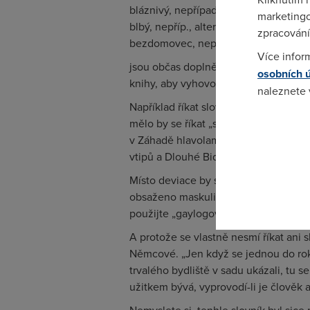
bláznivý, nepřípadné, emocionálně s
marketingo
blbý, nepříp., alternativně inteligentní
zpracování
bezdomovec, nepříp., nedoubytovaný
Více infor
jsou občas doplněna i praktickou uká
osobních 
knihy, aby vyhovovaly současnému po
naleznete
Například říkat slovo „bratr“ nadřazuj
mělo by se říkat „sourozenectvo“. Tak
Pokud se o
v Záhadě hlavolamu Jaroslava Foglar
odkazu.
vtipů a Dlouhé Bidlo ze Sourozenectva
Místo deviace by se mělo říkat svéby
obsaženo maskulinní slovo „muž“ je l
použijte „gaylogovat“, a pokud jste zf
A protože se vlastně nesmí říkat ani 
Němcové. „Jen když se jednou do rok
trvalého bydliště v sadu ukázali, tu se
užitkem bývá, vyprovodí-li je člověk a