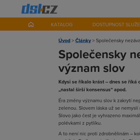
KATALOG
DOSTUPNOST SLUŽ
Úvod
>
Články
>
Společensky nezáva
Společensky n
význam slov
Kdysi se říkalo krást – dnes se říká
„nastal širší konsensus“ apod.
Éra změny významu slov k zakrytí ne
zelenou. Slovem láska už se nemyslí 
Slovo jako čest je vyhrazeno maximáln
polévkami z pytlíku.
A to není nic proti zdrobnělinám – koli