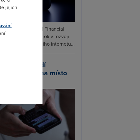
e jejich
ování
ceX podle informací Financial
ení
s připravuje další krok v rozvoji
linku. Vedle satelitního internetu...
omto
atsApp zavádí
ivatelská jména místo
lefonních čísel