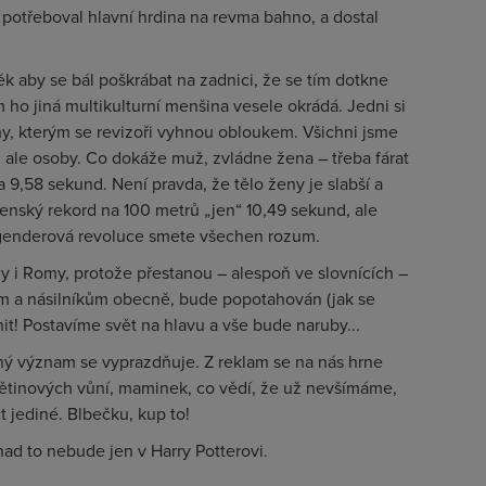
e potřeboval hlavní hrdina na revma bahno, a dostal
věk aby se bál poškrábat na zadnici, že se tím dotkne
m ho jiná multikulturní menšina vesele okrádá. Jedni si
piny, kterým se revizoři vyhnou obloukem. Všichni jsme
y, ale osoby. Co dokáže muž, zvládne žena – třeba fárat
 9,58 sekund. Není pravda, že tělo ženy je slabší a
ženský rekord na
100 metrů
„jen“ 10,49 sekund, ale
 genderová revoluce smete všechen rozum.
ny i Romy, protože přestanou – alespoň ve slovnících –
ům a násilníkům obecně, bude popotahován (jak se
nit! Postavíme svět na hlavu a vše bude naruby...
ečný význam se vyprazdňuje. Z reklam se na nás hrne
květinových vůní, maminek, co vědí, že už nevšímáme,
ct jediné. Blbečku, kup to!
nad to nebude jen v Harry Potterovi.