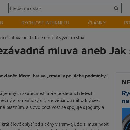
EB
RYCHLOST INTERNETU
ČLÁNKY
P
dná mluva aneb Jak se mění význam slov
ezávadná mluva aneb Jak 
 odklánět. Místo lhát se „změnily politické podmínky“,
NE
Ry
příjemných skutečností má v posledních letech
na
něžný a romantický cit, ale většinou náhodný sex.
ě bláznům, a slovo poctivost se spojuje s jogurty a
krát člověk slyší od slečny v tramvaji, že si musí nabít