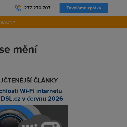
277 270 707
Zavoláme zpátky
ORADNA
se mění
JČTENĚJŠÍ ČLÁNKY
chlosti Wi-Fi internetu
 DSL.cz v červnu 2026