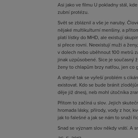
Asi jako ve filmu U pokladny stál, kd
zubní protézu.
Svět se zbláznil a vše je naruby. Člo
nějaké multikulturní menšiny, a přito
platí lístky do MHD, ale existují sku
si přece rovni. Neexistují muži a žen
v dolech nebo uběhnout
100 metrů
za
jinak uzpůsobené. Sice je současný 
ženy to chlapům brzy natřou, jen co
A stejně tak se vyřeší problém s ciká
existovat. Kdo se bude bránit zloděj
děje již dnes), neb mohl útočníka zra
Přitom to začíná u slov. Jejich skut
hromada lásky, přírody, vody z hor, 
jak to falešné a jak se nám to snaží ří
Snad se význam slov někdy vrátí. A s