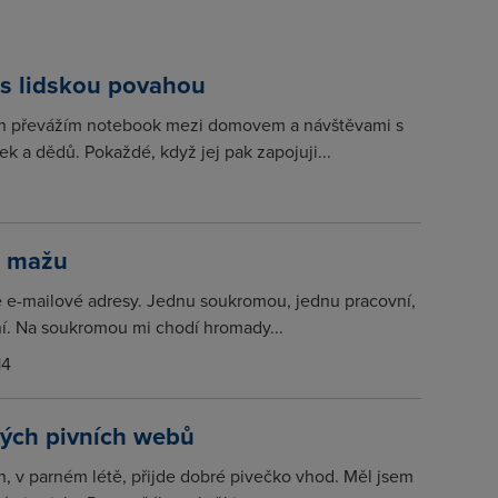
 s lidskou povahou
h převážím notebook mezi domovem a návštěvami s
ek a dědů. Pokaždé, když jej pak zapojuji...
o mažu
 e-mailové adresy. Jednu soukromou, jednu pracovní,
ní. Na soukromou mi chodí hromady...
14
vých pivních webů
, v parném létě, přijde dobré pivečko vhod. Měl jsem