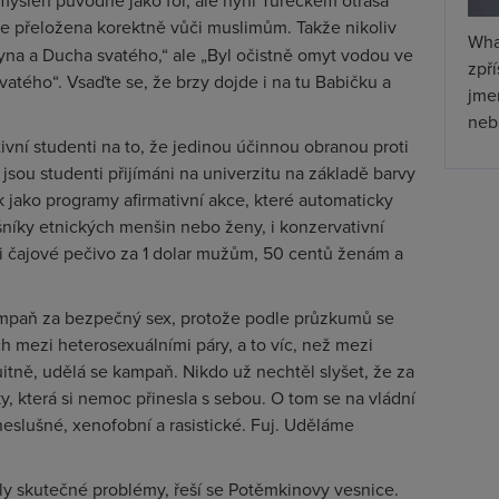
 myšlen původně jako fór, ale nyní Tureckem otřásá
ble přeložena korektně vůči muslimům. Takže nikoliv
Wha
yna a Ducha svatého,“ ale „Byl očistně omyt vodou ve
zpř
atého“. Vsaďte se, že brzy dojde i na tu Babičku a
jmen
nebu
ivní studenti na to, že jedinou účinnou obranou proti
i jsou studenti přijímáni na univerzitu na základě barvy
Tak jako programy afirmativní akce, které automaticky
ušníky etnických menšin nebo ženy, i konzervativní
ali čajové pečivo za 1 dolar mužům, 50 centů ženám a
ampaň za bezpečný sex, protože podle průzkumů se
ch mezi heterosexuálními páry, a to víc, než mezi
itně, udělá se kampaň. Nikdo už nechtěl slyšet, že za
ky, která si nemoc přinesla s sebou. O tom se na vládní
neslušné, xenofobní a rasistické. Fuj. Uděláme
šily skutečné problémy, řeší se Potěmkinovy vesnice.