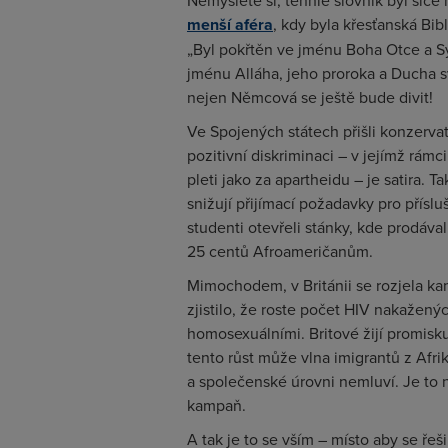
Nemyslete si, tenhle slovník byl sice
menší aféra
, kdy byla křesťanská Bi
„Byl pokřtěn ve jménu Boha Otce a S
jménu Alláha, jeho proroka a Ducha sv
nejen Němcová se ještě bude divit!
Ve Spojených státech přišli konzervat
pozitivní diskriminaci – v jejímž rámc
pleti jako za apartheidu – je satira. 
snižují přijímací požadavky pro přísl
studenti otevřeli stánky, kde prodáv
25 centů Afroameričanům.
Mimochodem, v Británii se rozjela k
zjistilo, že roste počet HIV nakažený
homosexuálními. Britové žijí promisku
tento růst může vlna imigrantů z Afri
a společenské úrovni nemluví. Je to 
kampaň.
A tak je to se vším – místo aby se ře