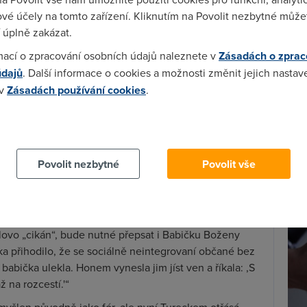
vébytný,
vé účely na tomto zařízení. Kliknutím na Povolit nezbytné můžet
,
 úplně zakázat.
,
mací o zpracování osobních údajů naleznete v
Zásadách o zprac
Spa
zkou, jak by se měly změnit všechny již napsané
údajů
. Další informace o cookies a možnosti změnit jejich nastav
Time
litickému vkusu.
 v
Zásadách používání cookies
.
Star
e mužský tvar, proto je slovo „bratrstvo“ nepřípustné, a
to upravený tvar by pak měl být reflektován třeba
 cookies chcete dozvědět více, další podrobnosti najdete na t
Wh
a: „Druhá strana se nám směje, každý má na nás plno
 Kočičí pracky na nás už skládá nějakou písničku...“
už
Povolit nezbytné
Povolit vše
te
tné sexuální zaměření, místo almužna, kde je ve slově
epší tvar „alženana“, místo „homologovat“ příště
etovaní, lze říci „chemicky unavený“.
slovo „cikán“, bude nutné přepsat i Babičku Boženy
a přihodilo, že se sociálně neintegrovaní občané bez
 babička ulekla. Honem vynesla jim jíst ven a říkala: ,S
ž na rozcestí.'“