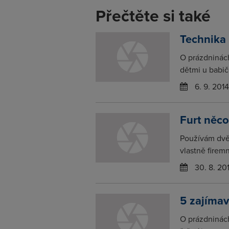
Přečtěte si také
Technika
O prázdninác
dětmi u babič
6. 9. 2014
Furt něc
Používám dvě
vlastně firem
30. 8. 20
5 zajíma
O prázdninách