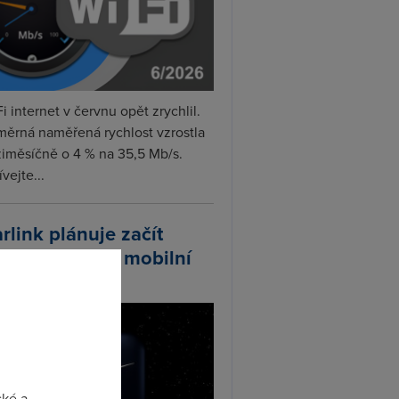
i internet v červnu opět zrychlil.
měrná naměřená rychlost vzrostla
iměsíčně o 4 % na 35,5 Mb/s.
vejte...
arlink plánuje začít
odávat vlastní mobilní
ify
cké a