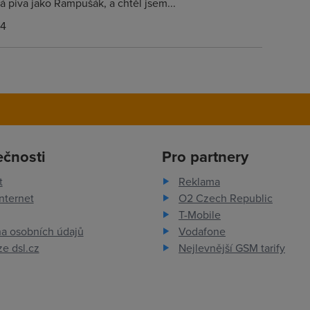
vá piva jako Rampušák, a chtěl jsem...
14
ečnosti
Pro partnery
t
Reklama
nternet
O2 Czech Republic
T-Mobile
a osobních údajů
Vodafone
e dsl.cz
Nejlevnější GSM tarify