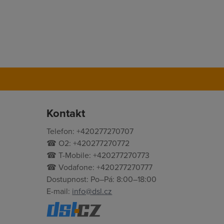
Kontakt
Telefon: +420277270707
☎ O2: +420277270772
☎ T-Mobile: +420277270773
☎ Vodafone: +420277270777
Dostupnost: Po–Pá: 8:00–18:00
E-mail:
info@dsl.cz