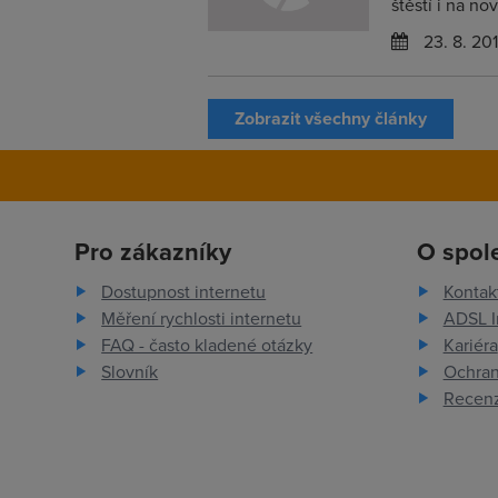
štěstí i na no
23. 8. 20
Zobrazit všechny články
Pro zákazníky
O spol
Dostupnost internetu
Kontak
Měření rychlosti internetu
ADSL I
FAQ - často kladené otázky
Kariéra
Slovník
Ochran
Recenz