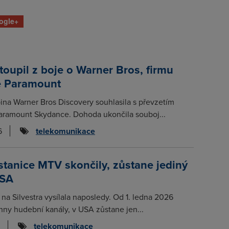
ogle+
stoupil z boje o Warner Bros, firmu
 Paramount
ina Warner Bros Discovery souhlasila s převzetím
aramount Skydance. Dohoda ukončila souboj...
6
telekomunikace
tanice MTV skončily, zůstane jediný
USA
na Silvestra vysílala naposledy. Od 1. ledna 2026
hny hudební kanály, v USA zůstane jen...
telekomunikace