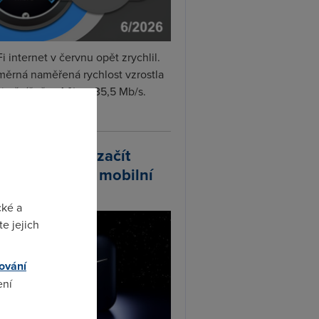
i internet v červnu opět zrychlil.
měrná naměřená rychlost vzrostla
iměsíčně o 4 % na 35,5 Mb/s.
vejte...
arlink plánuje začít
odávat vlastní mobilní
ify
cké a
e jejich
ování
ení