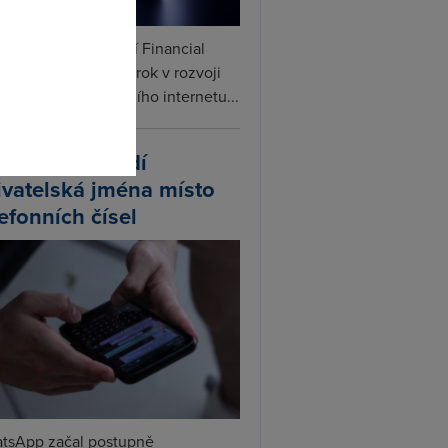
omto
ceX podle informací Financial
s připravuje další krok v rozvoji
linku. Vedle satelitního internetu...
atsApp zavádí
ivatelská jména místo
lefonních čísel
tsApp začal postupně