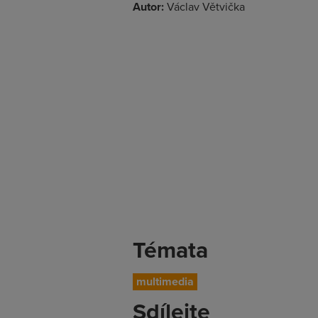
Autor:
Václav Větvička
Témata
multimedia
Sdílejte