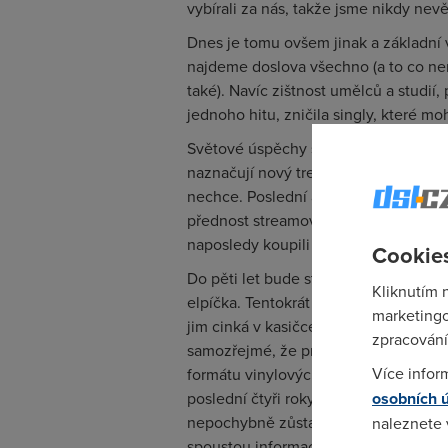
vybírali za nás, takže jsme nikdy nevě
Dnes je tomu ovšem jinak a základní v
najdeme doslova všechno (a to co 
také). Navíc zištnost umělců a studi
jednoho hitu, zničila singly, které m
Světové úspěchy streamingových služ
naznačují nový trend, populární zejm
nechce. Poslední analýza americké m
přednost streamované hudbě a téměř č
naposledy koupili cédéčko.
Cookies
Do pěti let bude streamování stejnou
Kliknutím 
elpíčka. Tentokrát ale nahrávací studi
marketingo
jim cinká v kasičce stejně dobře jako
zpracování
samozřejmé, že prodej nosičů tak úp
Více infor
formátu vinylových elpíček je po dlo
poslední čtyři roky dokonce roste. U 
osobních 
nepochybně zůstanou staromilci, pro k
naleznete
spoustou informací zajímavým mement