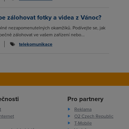
pe zálohovat fotky a videa z Vánoc?
plné nezapomenutelných okamžiků. Podívejte se, jak
ečně zálohovat ve vašem zařízení nebo...
telekomunikace
ečnosti
Pro partnery
t
Reklama
nternet
O2 Czech Republic
T-Mobile