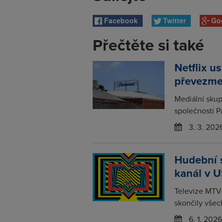
Facebook
Twitter
Go
Přečtěte si také
Netflix u
převezme
Mediální skup
společností P
3. 3. 202
Hudební s
kanál v 
Televize MTV 
skončily všec
6. 1. 2026