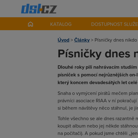
KATALOG
DOSTUPNOST SLUŽ
Úvod
>
Články
>
Písničky dnes nikdo
Písničky dnes 
Dlouhé roky pili nahrávacím studiím kr
písniček s pomocí nejrůznějších on
který koncem devadesátých let celé 
Snaha o vymýcení pirátů mečem pla
právníci asociace RIAA v ní pokračují
si během návštěvy něco stáhnul, je jin
Tohle všechno se ale dnes razantně mě
koupit album nebo jej někde stáhnout
na počítači). A pokud jsme chtěli „je