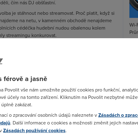
děli, čím nás DJ obšťastní.
olba je stáhnout nebo streamovat. Proč platit, když si
nenajdeme na netu, v kamenném obchodě nenajdeme
Wi-F
í, plnících cédéčka hudební nudou obalenou kolem
Prů
ohly streamingu konkurovat.
mez
eb, jakými jsou Spotify nebo Pandora, jasně
Podí
éna mezi mládeží – vlastnit písničku dnes nikdo
ládeže ukázala, že plných devadesát procent dává
St
tyřicet procent si ani nepamatovalo, kdy si
pr
 férově a jasně
tar
 normou, jakou bývaly kdysi magnetofové kazety či
na Povolit vše nám umožníte použití cookies pro funkční, analyti
a na poplach nebijí, protože z oficiálního streamingu
vé účely na tomto zařízení. Kliknutím na Povolit nezbytné můžet
 z prodeje nosičů, navíc zcela bezpracně. Je
 úplně zakázat.
lně nevymizí. Koneckonců prodej obstarožního
mací o zpracování osobních údajů naleznete v
Zásadách o zprac
uhých letech totálního nezájmu nejen zpátky, ale
cédéček je tomu sice přesně naopak, ale i tak
údajů
. Další informace o cookies a možnosti změnit jejich nastav
teré je klasický nosič se zajímavou grafikou a
 v
Zásadách používání cookies
.
em, spojujícím je s oblíbeným interpretem.