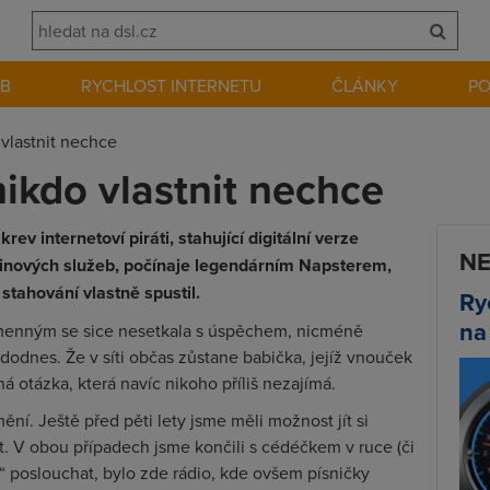
EB
RYCHLOST INTERNETU
ČLÁNKY
P
 vlastnit nechce
nikdo vlastnit nechce
ev internetoví piráti, stahující digitální verze
NE
-linových služeb, počínaje legendárním Napsterem,
stahování vlastně spustil.
Ry
na
menným se sice nesetkala s úspěchem, nicméně
 dodnes. Že v síti občas zůstane babička, jejíž vnouček
á otázka, která navíc nikoho příliš nezajímá.
ní. Ještě před pěti lety jsme měli možnost jít si
. V obou případech jsme končili s cédéčkem v ruce (či
n“ poslouchat, bylo zde rádio, kde ovšem písničky