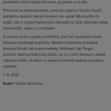
produktů, který nabízí Amazon, je jasné, o co jde.
Přitom je to sebevražedné, protože úspěch iTunes musel
každému ukázat, kterým krokem se vydat. Microsoftu to
došlo, ale z nepochopitelných důvodů to vždy dělá tak nějak
nedomrdle, napůl a s chybami.
A nejsou to jen výrobci počítačů, kteří při vyslovení slova
Amazon dostávají kopřivku. Nedávno přestaly prodávat
ebooky Kindle jak supermarkety Wallmart, tak Target,
protože oběma řetězcům došlo, že si z nich Amazon udělal
výkladní skříň, ve které si zákazníci mohli osahat neznámý
výrobek.
1. 11. 2012
Autor:
Václav Větvička