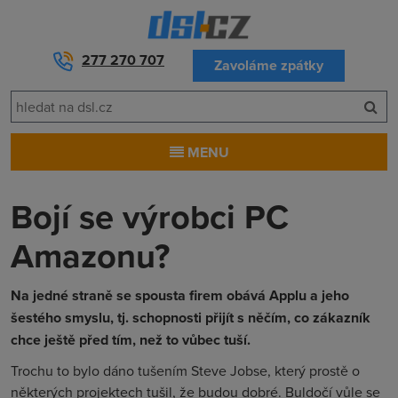
277 270 707
Zavoláme zpátky
MENU
Bojí se výrobci PC
Amazonu?
Na jedné straně se spousta firem obává Applu a jeho
šestého smyslu, tj. schopnosti přijít s něčím, co zákazník
chce ještě před tím, než to vůbec tuší.
Trochu to bylo dáno tušením Steve Jobse, který prostě o
některých projektech tušil, že budou dobré. Buldočí vůle se