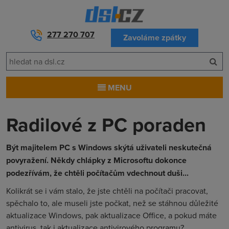
277 270 707
Zavoláme zpátky
MENU
Radilové z PC poraden
Být majitelem PC s Windows skýtá uživateli neskutečná
povyražení. Někdy chlápky z Microsoftu dokonce
podezřívám, že chtěli počítačům vdechnout duši...
Kolikrát se i vám stalo, že jste chtěli na počítači pracovat,
spěchalo to, ale museli jste počkat, než se stáhnou důležité
aktualizace Windows, pak aktualizace Office, a pokud máte
antivirus, tak i aktualizace antivirového programu?