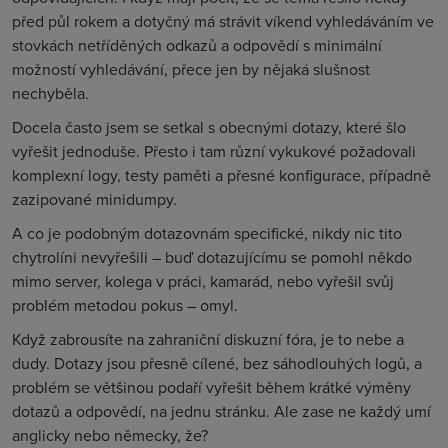
před půl rokem a dotyčný má strávit víkend vyhledáváním ve
stovkách netříděných odkazů a odpovědí s minimální
možností vyhledávání, přece jen by nějaká slušnost
nechyběla.
Docela často jsem se setkal s obecnými dotazy, které šlo
vyřešit jednoduše. Přesto i tam různí vykukové požadovali
komplexní logy, testy paměti a přesné konfigurace, případně
zazipované minidumpy.
A co je podobným dotazovnám specifické, nikdy nic tito
chytrolíni nevyřešili – buď dotazujícímu se pomohl někdo
mimo server, kolega v práci, kamarád, nebo vyřešil svůj
problém metodou pokus – omyl.
Když zabrousíte na zahraniční diskuzní fóra, je to nebe a
dudy. Dotazy jsou přesně cílené, bez sáhodlouhých logů, a
problém se většinou podaří vyřešit během krátké výměny
dotazů a odpovědí, na jednu stránku. Ale zase ne každý umí
anglicky nebo německy, že?