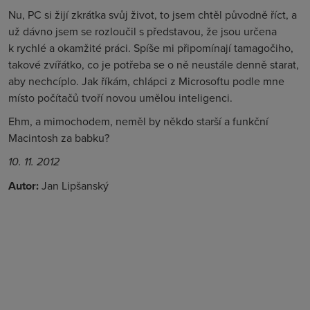
Nu, PC si žijí zkrátka svůj život, to jsem chtěl původně říct, a
už dávno jsem se rozloučil s představou, že jsou určena
k rychlé a okamžité práci. Spíše mi připomínají tamagočiho,
takové zvířátko, co je potřeba se o ně neustále denně starat,
aby nechcíplo. Jak říkám, chlápci z Microsoftu podle mne
místo počítačů tvoří novou umělou inteligenci.
Ehm, a mimochodem, neměl by někdo starší a funkční
Macintosh za babku?
10. 11. 2012
Autor:
Jan Lipšanský