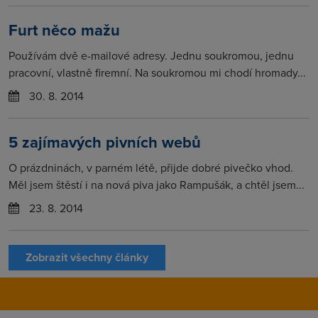
Furt něco mažu
Používám dvě e-mailové adresy. Jednu soukromou, jednu
pracovní, vlastně firemní. Na soukromou mi chodí hromady...
30. 8. 2014
5 zajímavých pivních webů
O prázdninách, v parném létě, přijde dobré pivečko vhod.
Měl jsem štěstí i na nová piva jako Rampušák, a chtěl jsem...
23. 8. 2014
Zobrazit všechny články