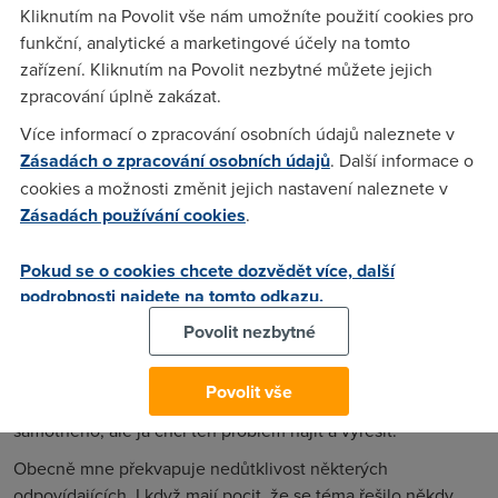
Kliknutím na Povolit vše nám umožníte použití cookies pro
zapojit. Ale na těchto fórech, ó nikoliv.
funkční, analytické a marketingové účely na tomto
Nejdřív někdo napíše něco vtipného ve smyslu: „Jak nejezdí
zařízení. Kliknutím na Povolit nezbytné můžete jejich
myš? Myslíš snad kurzor, ne?“, zatímco druhý napíše: „Než se
zpracování úplně zakázat.
zeptáš, proč nezkusíš nejdřív Google?“. Třetí se pak přidá
Více informací o zpracování osobních údajů naleznete v
s dotazem, jaká je konfigurace počítače, jaký operační
Zásadách o zpracování osobních údajů
. Další informace o
systém, operační paměť a číslo bot babičky.
cookies a možnosti změnit jejich nastavení naleznete v
Oblíbeným zaklínadlem je Hijackthis. „Spusť Hijackthis a hoď
Zásadách používání cookies
.
sem log!“, případně si odpovídající žádají komplexní log
s výpisy všeho hardwaru a běžících i neběžících aplikací.
Pokud se o cookies chcete dozvědět více, další
V diskuzním fóru pak tento log zabere pár kilometrů, aby na
podrobnosti najdete na tomto odkazu.
něj odpovídající reagoval nakonec dalším, krátkým
Povolit nezbytné
zaklínadlem: „V logu nic nevidím, zkus přeinstalovat.“
Na to už jsem párkrát slyšel odpověď, jako že děkuji pěkně,
Povolit vše
ale přeinstalovat je až poslední možnost, to by mne napadlo
samotného, ale já chci ten problém najít a vyřešit.
Obecně mne překvapuje nedůtklivost některých
odpovídajících. I když mají pocit, že se téma řešilo někdy