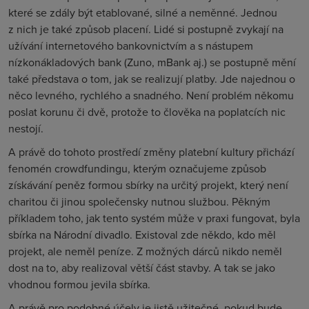
které se zdály být etablované, silné a neměnné. Jednou
z nich je také způsob placení. Lidé si postupně zvykají na
užívání internetového bankovnictvím a s nástupem
nízkonákladových bank (Zuno, mBank aj.) se postupně mění
také představa o tom, jak se realizují platby. Jde najednou o
něco levného, rychlého a snadného. Není problém někomu
poslat korunu či dvě, protože to člověka na poplatcích nic
nestojí.
A právě do tohoto prostředí změny platební kultury přichází
fenomén crowdfundingu, kterým označujeme způsob
získávání peněz formou sbírky na určitý projekt, který není
charitou či jinou společensky nutnou službou. Pěkným
příkladem toho, jak tento systém může v praxi fungovat, byla
sbírka na Národní divadlo. Existoval zde někdo, kdo měl
projekt, ale neměl peníze. Z možných dárců nikdo neměl
dost na to, aby realizoval větší část stavby. A tak se jako
vhodnou formou jevila sbírka.
A právě pro podobné účely je jistě užitečné, pokud bude