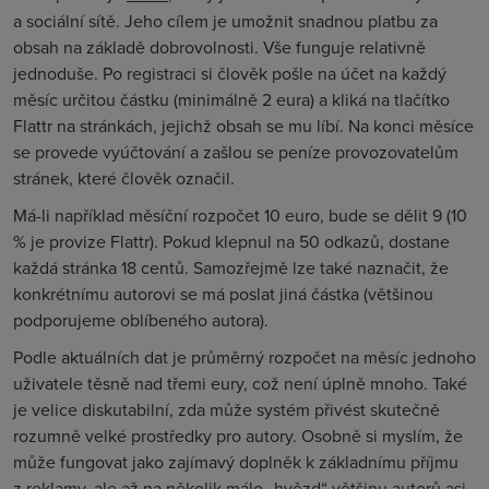
a sociální sítě. Jeho cílem je umožnit snadnou platbu za
obsah na základě dobrovolnosti. Vše funguje relativně
jednoduše. Po registraci si člověk pošle na účet na každý
měsíc určitou částku (minimálně 2 eura) a kliká na tlačítko
Flattr na stránkách, jejichž obsah se mu líbí. Na konci měsíce
se provede vyúčtování a zašlou se peníze provozovatelům
stránek, které člověk označil.
Má-li například měsíční rozpočet 10 euro, bude se dělit 9 (10
% je provize Flattr). Pokud klepnul na 50 odkazů, dostane
každá stránka 18 centů. Samozřejmě lze také naznačit, že
konkrétnímu autorovi se má poslat jiná částka (většinou
podporujeme oblíbeného autora).
Podle aktuálních dat je průměrný rozpočet na měsíc jednoho
uživatele těsně nad třemi eury, což není úplně mnoho. Také
je velice diskutabilní, zda může systém přivést skutečně
rozumně velké prostředky pro autory. Osobně si myslím, že
může fungovat jako zajímavý doplněk k základnímu příjmu
z reklamy, ale až na několik málo „hvězd“ většinu autorů asi