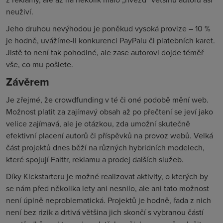
neuživí.
Jeho druhou nevýhodou je poněkud vysoká provize – 10 %
je hodně, uvážíme-li konkurenci PayPalu či platebních karet.
Jistě to není tak pohodlné, ale zase autorovi dojde téměř
vše, co mu pošlete.
Závěrem
Je zřejmé, že crowdfunding v té či oné podobě mění web.
Možnost platit za zajímavý obsah až po přečtení se jeví jako
velice zajímavá, ale je otázkou, zda umožní skutečně
efektivní placení autorů či příspěvků na provoz webů. Velká
část projektů dnes běží na různých hybridních modelech,
které spojují Falttr, reklamu a prodej dalších služeb.
Díky Kickstarteru je možné realizovat aktivity, o kterých by
se nám před několika lety ani nesnilo, ale ani tato možnost
není úplně neproblematická. Projektů je hodně, řada z nich
není bez rizik a drtivá většina jich skončí s vybranou částí