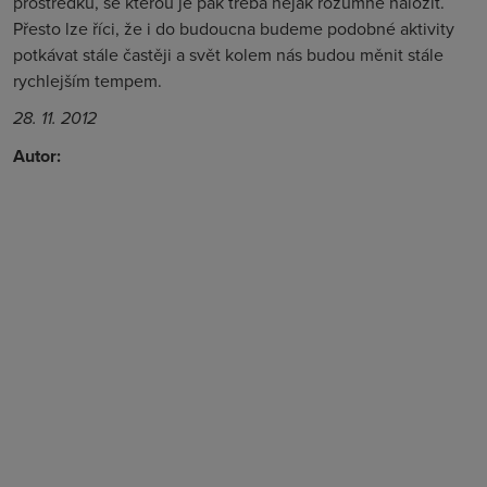
prostředků, se kterou je pak třeba nějak rozumně naložit.
Přesto lze říci, že i do budoucna budeme podobné aktivity
potkávat stále častěji a svět kolem nás budou měnit stále
rychlejším tempem.
28. 11. 2012
Autor: