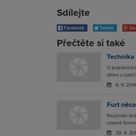
Sdílejte
Facebook
Twitter
Go
Přečtěte si také
Technika
O prázdninác
dětmi u babič
6. 9. 2014
Furt něc
Používám dvě
vlastně firem
30. 8. 20