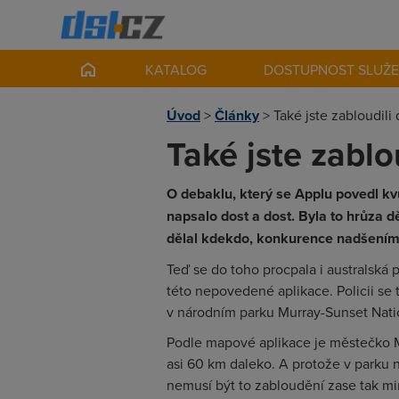
KATALOG
DOSTUPNOST SLUŽ
Úvod
>
Články
>
Také jste zabloudili
Také jste zablo
O debaklu, který se Applu povedl k
napsalo dost a dost. Byla to hrůza d
dělal kdekdo, konkurence nadšením 
Teď se do toho procpala i australská 
této nepovedené aplikace. Policii se to
v národním parku Murray-Sunset Nationa
Podle mapové aplikace je městečko Mi
asi
60 km
daleko. A protože v parku ne
nemusí být to zabloudění zase tak m