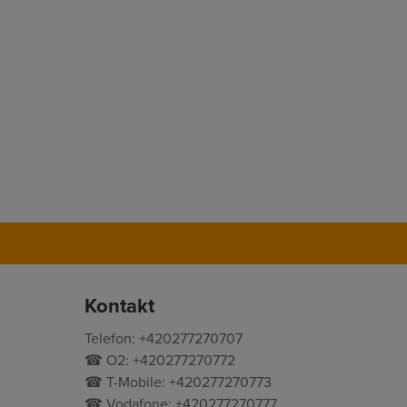
Kontakt
Telefon: +420277270707
☎ O2: +420277270772
☎ T-Mobile: +420277270773
☎ Vodafone: +420277270777