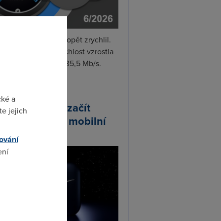
i internet v červnu opět zrychlil.
měrná naměřená rychlost vzrostla
iměsíčně o 4 % na 35,5 Mb/s.
vejte...
cké a
arlink plánuje začít
e jejich
odávat vlastní mobilní
ify
ování
ení
omto