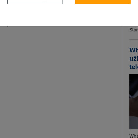
e svou mapovou aplikací prokopl buben, ví každé
honu nehostinnou Austrálií z rodu ploskolebých.
Spa
hraňovat, pro ty chodí přímo pan Darwin, bere je z
a
Time
re k počátkům evoluce.
Star
Wh
už
te
Wha