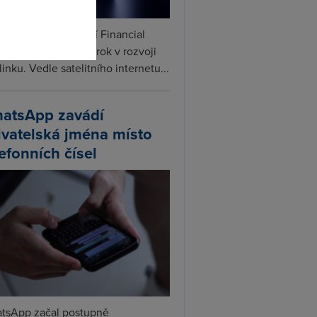
ceX podle informací Financial
s připravuje další krok v rozvoji
linku. Vedle satelitního internetu...
atsApp zavádí
ivatelská jména místo
lefonních čísel
tsApp začal postupně