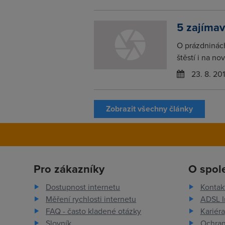
5 zajíma
O prázdninách
štěstí i na no
23. 8. 20
Zobrazit všechny články
Pro zákazníky
O spol
Dostupnost internetu
Kontak
Měření rychlosti internetu
ADSL I
FAQ - často kladené otázky
Kariéra
Slovník
Ochran