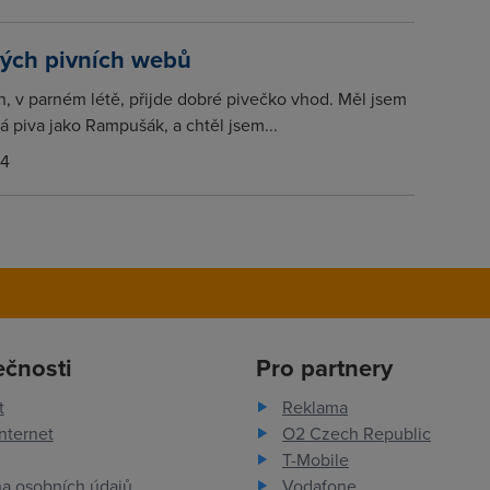
vých pivních webů
, v parném létě, přijde dobré pivečko vhod. Měl jsem
vá piva jako Rampušák, a chtěl jsem...
14
ečnosti
Pro partnery
t
Reklama
nternet
O2 Czech Republic
T-Mobile
a osobních údajů
Vodafone