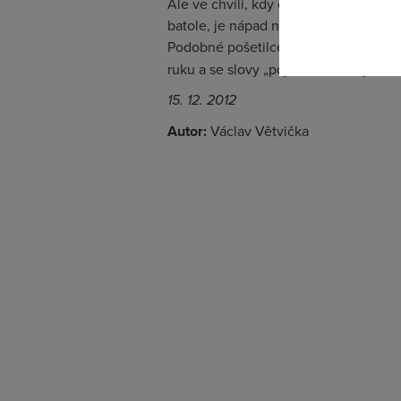
Ale ve chvíli, kdy o tom, že Apple s
batole, je nápad navigovat pomocí iP
Podobné pošetilce ale není nutno zac
ruku a se slovy „pojď se mnou“ je be
15. 12. 2012
Autor:
Václav Větvička