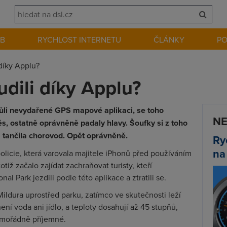
EB
RYCHLOST INTERNETU
ČLÁNKY
P
 díky Applu?
udili díky Applu?
vůli nevydařené GPS mapové aplikaci, se toho
NE
ěs, ostatně oprávněně padaly hlavy. Šoufky si z toho
tančila chorovod. Opět oprávněně.
Ry
na
policie, která varovala majitele iPhonů před používáním
tiž začalo zajídat zachraňovat turisty, kteří
l Park jezdili podle této aplikace a ztratili se.
ldura uprostřed parku, zatímco ve skutečnosti leží
ní voda ani jídlo, a teploty dosahují až 45 stupňů,
imořádně příjemné.