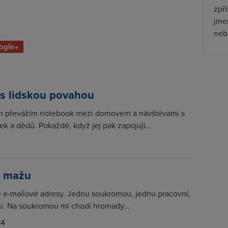
zpř
jmen
nebu
ogle+
 s lidskou povahou
h převážím notebook mezi domovem a návštěvami s
ek a dědů. Pokaždé, když jej pak zapojuji...
o mažu
 e-mailové adresy. Jednu soukromou, jednu pracovní,
ní. Na soukromou mi chodí hromady...
14