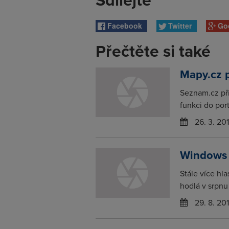
Facebook
Twitter
Go
Přečtěte si také
Mapy.cz p
Seznam.cz při
funkci do por
26. 3. 20
Windows 
Stále více hl
hodlá v srpnu 
29. 8. 20