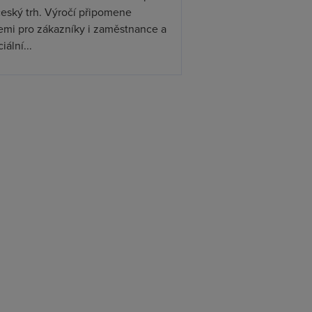
český trh. Výročí připomene
emi pro zákazníky i zaměstnance a
iální...