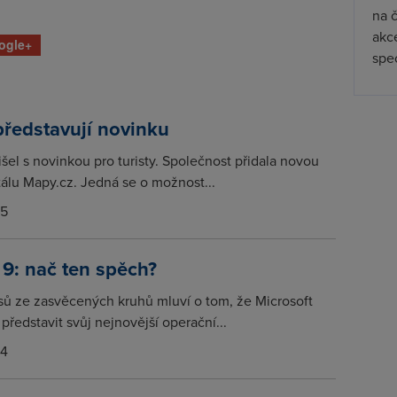
na 
akc
ogle+
spec
ředstavují novinku
šel s novinkou pro turisty. Společnost přidala novou
tálu Mapy.cz. Jedná se o možnost...
15
9: nač ten spěch?
asů ze zasvěcených kruhů mluví o tom, že Microsoft
představit svůj nejnovější operační...
14