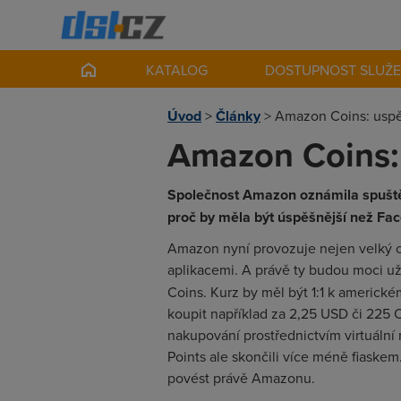
KATALOG
DOSTUPNOST SLUŽ
Úvod
>
Články
>
Amazon Coins: uspěj
Amazon Coins: 
Společnost Amazon oznámila spuštění
proč by měla být úspěšnější než Fac
Amazon nyní provozuje nejen velký ob
aplikacemi. A právě ty budou moci u
Coins. Kurz by měl být 1:1 k americk
koupit například za 2,25 USD či 225 
nakupování prostřednictvím virtuální 
Points ale skončili více méně fiaskem
povést právě Amazonu.