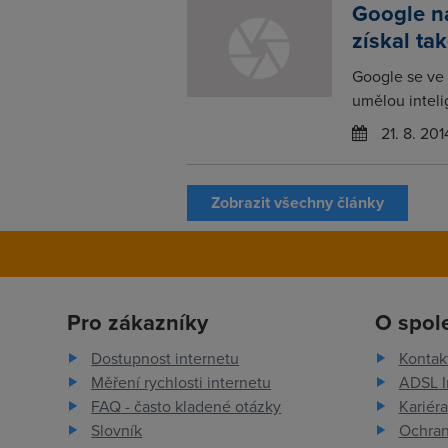
Google na
získal ta
Google se ve 
umělou inteli
21. 8. 201
Zobrazit všechny články
Pro zákazníky
O spol
Dostupnost internetu
Kontak
Měření rychlosti internetu
ADSL I
FAQ - často kladené otázky
Kariéra
Slovník
Ochran