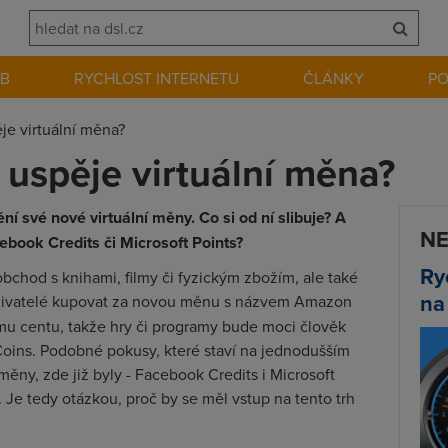
EB
RYCHLOST INTERNETU
ČLÁNKY
P
e virtuální měna?
uspěje virtuální měna?
 své nové virtuální měny. Co si od ní slibuje? A
NE
ebook Credits či Microsoft Points?
Ry
chod s knihami, filmy či fyzickým zbožím, ale také
na
živatelé kupovat za novou měnu s názvem A
mazon
ému centu, takže hry či programy bude moci člověk
Coins. Podobné pokusy, které staví na jednodušším
měny, zde již byly - Facebook Credits i Microsoft
. Je tedy otázkou, proč by se měl vstup na tento trh