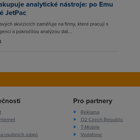
kupuje analytické nástroje: po Emu
ké JetPac
svých akvizicích zaměřuje na firmy, které pracují s
gencí a pokročilou analýzou dat...
4
ečnosti
Pro partnery
t
Reklama
nternet
O2 Czech Republic
T-Mobile
a osobních údajů
Vodafone