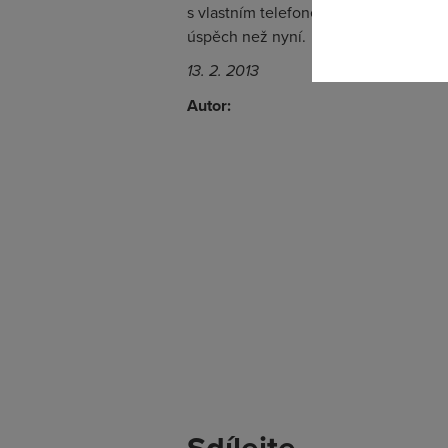
s vlastním telefonem. Pro více zaříz
úspěch než nyní.
13. 2. 2013
Autor:
Sdílejte