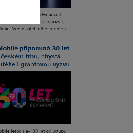
ceX podle informací Financial
s připravuje další krok v rozvoji
linku. Vedle satelitního internetu...
Mobile připomíná 30 let
 českém trhu, chystá
utěže i grantovou výzvu
bile letos slaví 30 let od vstupu