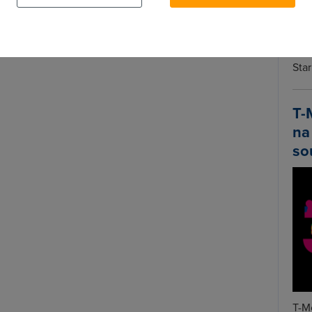
ení by měl podobný projekt mnohem větší šanci na
Spa
Time
Star
T-
na
so
T-Mo