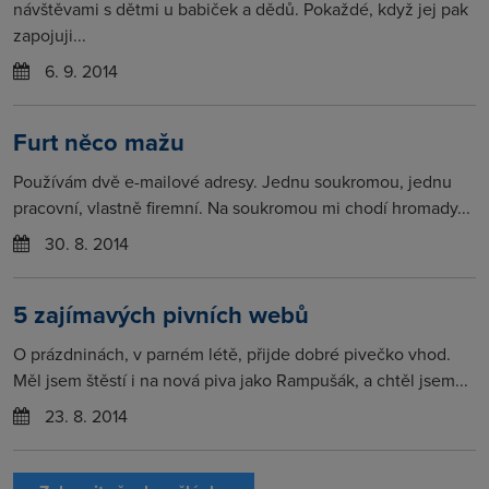
návštěvami s dětmi u babiček a dědů. Pokaždé, když jej pak
zapojuji...
6. 9. 2014
Furt něco mažu
Používám dvě e-mailové adresy. Jednu soukromou, jednu
pracovní, vlastně firemní. Na soukromou mi chodí hromady...
30. 8. 2014
5 zajímavých pivních webů
O prázdninách, v parném létě, přijde dobré pivečko vhod.
Měl jsem štěstí i na nová piva jako Rampušák, a chtěl jsem...
23. 8. 2014