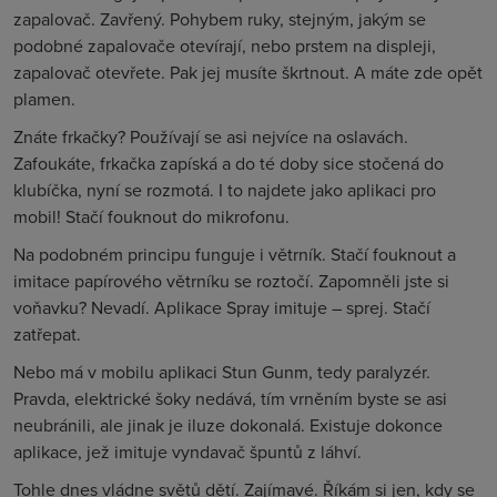
zapalovač. Zavřený. Pohybem ruky, stejným, jakým se
podobné zapalovače otevírají, nebo prstem na displeji,
zapalovač otevřete. Pak jej musíte škrtnout. A máte zde opět
plamen.
Znáte frkačky? Používají se asi nejvíce na oslavách.
Zafoukáte, frkačka zapíská a do té doby sice stočená do
klubíčka, nyní se rozmotá. I to najdete jako aplikaci pro
mobil! Stačí fouknout do mikrofonu.
Na podobném principu funguje i větrník. Stačí fouknout a
imitace papírového větrníku se roztočí. Zapomněli jste si
voňavku? Nevadí. Aplikace Spray imituje – sprej. Stačí
zatřepat.
Nebo má v mobilu aplikaci Stun Gunm, tedy paralyzér.
Pravda, elektrické šoky nedává, tím vrněním byste se asi
neubránili, ale jinak je iluze dokonalá. Existuje dokonce
aplikace, jež imituje vyndavač špuntů z láhví.
Tohle dnes vládne světů dětí. Zajímavé. Říkám si jen, kdy se