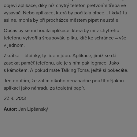
objeví aplikace, díky níž chytrý telefon přetvořím třeba ve
vysavač. Nebo aplikace, která by počítala blbce... I když tu
asi ne, mohla by při procházce městem pípat neustále.
Občas by se mi hodila aplikace, která by mi z chytrého
telefonu vytvořila šroubovák, pilku, klíč ke schránce – vše
v jednom.
Zkrátka – blbinky, ty lidem jdou. Aplikace, jimiž se dá
zasekat paměť telefonu, ale je s ním pak legrace. Jako
s kámošem. A pokud máte Talking Toma, ještě si pokecáte.
Jen doufám, že zatím nikoho nenapadne použít nějakou
aplikaci jako náhradu za toaletní papír.
27. 4. 2013
Autor:
Jan Lipšanský