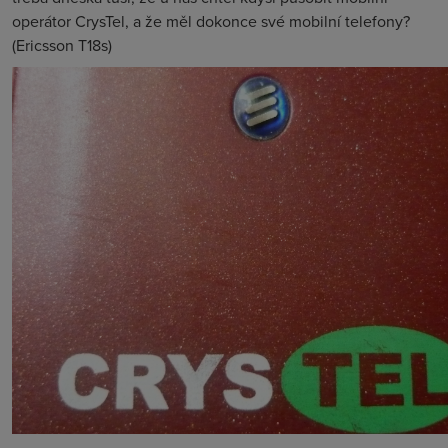
operátor CrysTel, a že měl dokonce své mobilní telefony?
(Ericsson T18s)