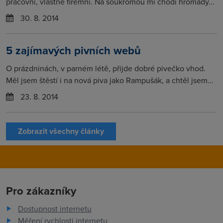
pracovní, vlastně firemní. Na soukromou mi chodí hromady...
30. 8. 2014
5 zajímavých pivních webů
O prázdninách, v parném létě, přijde dobré pivečko vhod.
Měl jsem štěstí i na nová piva jako Rampušák, a chtěl jsem...
23. 8. 2014
Zobrazit všechny články
Pro zákazníky
Dostupnost internetu
Měření rychlosti internetu