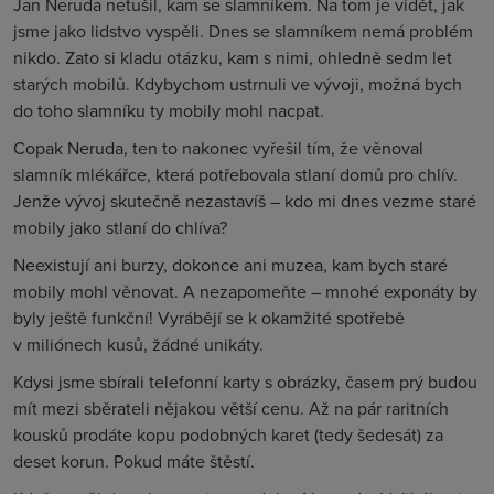
Jan Neruda netušil, kam se slamníkem. Na tom je vidět, jak
jsme jako lidstvo vyspěli. Dnes se slamníkem nemá problém
nikdo. Zato si kladu otázku, kam s nimi, ohledně sedm let
starých mobilů. Kdybychom ustrnuli ve vývoji, možná bych
do toho slamníku ty mobily mohl nacpat.
Copak Neruda, ten to nakonec vyřešil tím, že věnoval
slamník mlékářce, která potřebovala stlaní domů pro chlív.
Jenže vývoj skutečně nezastavíš – kdo mi dnes vezme staré
mobily jako stlaní do chlíva?
Neexistují ani burzy, dokonce ani muzea, kam bych staré
mobily mohl věnovat. A nezapomeňte – mnohé exponáty by
byly ještě funkční! Vyrábějí se k okamžité spotřebě
v miliónech kusů, žádné unikáty.
Kdysi jsme sbírali telefonní karty s obrázky, časem prý budou
mít mezi sběrateli nějakou větší cenu. Až na pár raritních
kousků prodáte kopu podobných karet (tedy šedesát) za
deset korun. Pokud máte štěstí.