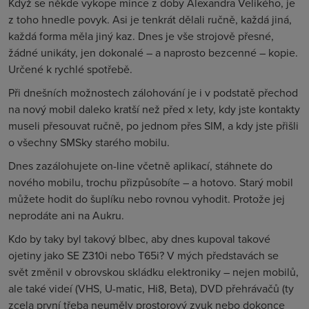
Když se někde vykope mince z doby Alexandra Velikého, je
z toho hnedle povyk. Asi je tenkrát dělali ručně, každá jiná,
každá forma měla jiný kaz. Dnes je vše strojově přesné,
žádné unikáty, jen dokonalé – a naprosto bezcenné – kopie.
Určené k rychlé spotřebě.
Při dnešních možnostech zálohování je i v podstatě přechod
na nový mobil daleko kratší než před x lety, kdy jste kontakty
museli přesouvat ručně, po jednom přes SIM, a kdy jste přišli
o všechny SMSky starého mobilu.
Dnes zazálohujete on-line včetně aplikací, stáhnete do
nového mobilu, trochu přizpůsobíte – a hotovo. Starý mobil
můžete hodit do šuplíku nebo rovnou vyhodit. Protože jej
neprodáte ani na Aukru.
Kdo by taky byl takový blbec, aby dnes kupoval takové
ojetiny jako SE Z310i nebo T65i? V mých představách se
svět změnil v obrovskou skládku elektroniky – nejen mobilů,
ale také videí (VHS, U-matic, Hi8, Beta), DVD přehrávačů (ty
zcela první třeba neuměly prostorový zvuk nebo dokonce