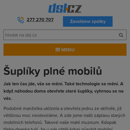
277 270 707
Zavoláme zpátky
MENU
Šuplíky plné mobilů
Jak ten čas jde, vše se mění. Také technologie se mění. A
když náhodou doma otevřete staré šuplíky, vyhrnou se na
vás.
Podobně manželka uklízela a otevřela jednu ze skříněk, již
většinou moc neotevíráme. A zde jsme našli záplavu starých
mobilních telefonů. Takové naše malé muzeum. Kdopak
třeba dneska tuší, že u nás chtěl kdysi působit mobilní