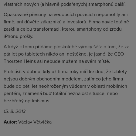
vlastních nových (a hlavně podařených) smartphonů další.
Opakované přesuny na vedoucích pozicích nepomohly ani
firmě, ani důvěře zákazníků a investorů. Firma navíc totálně
zasklila celou transformaci, kterou smartphony od zrodu
iPhonu prošly.
A když k tomu přidáme ploskolebé výroky šéfa o tom, že za
pár let po tabletech nikdo ani neštěkne, je jasné, že CEO
Thorsten Heins asi nebude mužem na svém místě.
Prohlásit v dubnu, kdy už firma roky míří ke dnu, že tablety
nejsou dobrým obchodním modelem, zatímco jeho firma
bude do pěti let neohroženým vůdcem v oblasti mobilních
periférií, znamená buď totální neznalost situace, nebo
bezbřehý optimismus.
15. 8. 2013
Autor:
Václav Větvička