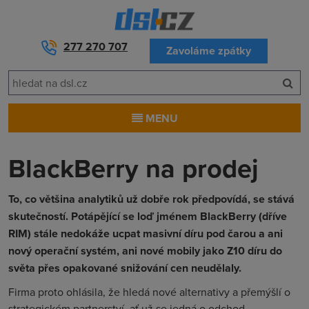
277 270 707
Zavoláme zpátky
MENU
BlackBerry na prodej
To, co většina analytiků už dobře rok předpovídá, se stává
skutečností. Potápějící se loď jménem BlackBerry (dříve
RIM) stále nedokáže ucpat masivní díru pod čarou a ani
nový operační systém, ani nové mobily jako Z10 díru do
světa přes opakované snižování cen neudělaly.
Firma proto ohlásila, že hledá nové alternativy a přemýšlí o
strategickém partnerství, ať už se jedná o odchod