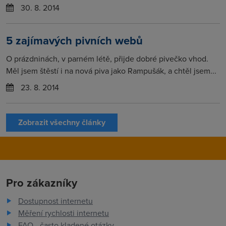
30. 8. 2014
5 zajímavých pivních webů
O prázdninách, v parném létě, přijde dobré pivečko vhod.
Měl jsem štěstí i na nová piva jako Rampušák, a chtěl jsem...
23. 8. 2014
Zobrazit všechny články
Pro zákazníky
Dostupnost internetu
Měření rychlosti internetu
FAQ - často kladené otázky