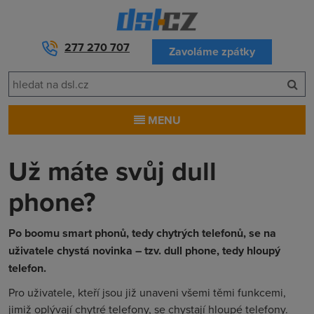
277 270 707
Zavoláme zpátky
MENU
Už máte svůj dull
phone?
Po boomu smart phonů, tedy chytrých telefonů, se na
uživatele chystá novinka – tzv. dull phone, tedy hloupý
telefon.
Pro uživatele, kteří jsou již unaveni všemi těmi funkcemi,
jimiž oplývají chytré telefony, se chystají hloupé telefony.