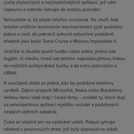
zcela zbytečných a nejzbytečnějších aplikací, jež vám
napevno a natvrdo nahraje do mobilu provider.
Nemyslete si, že půjde telefon zrootovat. Ve chvíli, kdy
telefon vnitřním kontrolním mechanismem zjistí podobný
pokus o root, do patnácti sekund vybuchne podobně
efektně jako brýle Toma Cruise v Mission Impossible II.
Jestliže si zkusíte pustit hudbu nebo video, jedno zda
legální, či nikoliv, hned vás telefon napráská přímou linkou
do nejbližší protipirátské buňky a dá echo policistům a
URNA.
V současné době se jedná, kdo by podobné telefony
vyráběl. Zájem projevili Microsfot, Nokia nebo Blackberry.
Velkou šanci však mají i české firmy – zvláště ty, které stojí
za veleúspěšnou aplikací rejstříku vozidel a podobných
českých státních zakázek.
Čeká se vlastně jen na výsledek voleb. Pokud vyhraje
některá z pravicových stran, jež byly doposud ve vládě,