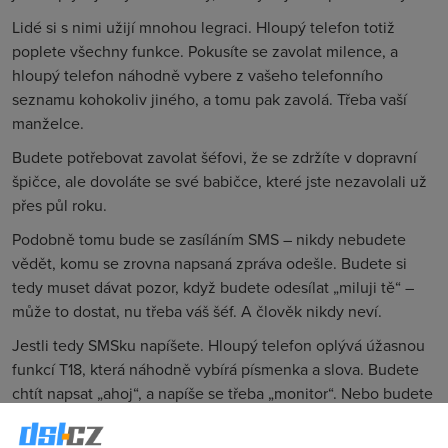
Lidé si s nimi užijí mnohou legraci. Hloupý telefon totiž
poplete všechny funkce. Pokusíte se zavolat milence, a
hloupý telefon náhodně vybere z vašeho telefonního
seznamu kohokoliv jiného, a tomu pak zavolá. Třeba vaší
manželce.
Budete potřebovat zavolat šéfovi, že se zdržíte v dopravní
špičce, ale dovoláte se své babičce, které jste nezavolali už
přes půl roku.
Podobně tomu bude se zasíláním SMS – nikdy nebudete
vědět, komu se zrovna napsaná zpráva odešle. Budete si
tedy muset dávat pozor, když budete odesílat „miluji tě“ –
může to dostat, nu třeba váš šéf. A člověk nikdy neví.
Jestli tedy SMSku napíšete. Hloupý telefon oplývá úžasnou
funkcí T18, která náhodně vybírá písmenka a slova. Budete
chtít napsat „ahoj“, a napíše se třeba „monitor“. Nebo budete
chtít napsat „kapřík“, a vyjde z toho „úplatek“ či dokonce
„krabice vína“. Případně „15. minuta“, záleží, v jakém