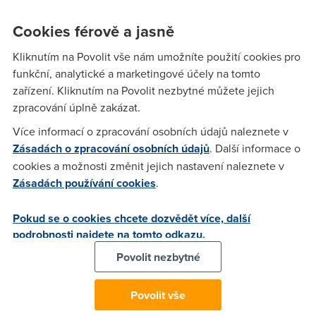
prostředí se hloupý telefon pohybuje.
Cookies férově a jasně
Hloupý telefon nabídne i další zajímavé a jistě oceňované
funkce. Během hovoru – pokud se tedy konečně někomu
Kliknutím na Povolit vše nám umožníte použití cookies pro
dovoláte – vám bude vypadávat signál, hovor padat, často
funkční, analytické a marketingové účely na tomto
bude nutné vytočit telefonní číslo znovu třeba pětkrát až
zařízení. Kliknutím na Povolit nezbytné můžete jejich
sedmkrát.
zpracování úplně zakázat.
Oceňovaná jistě bude funkce rychlého vybíjení baterky.
Více informací o zpracování osobních údajů naleznete v
Některé baterie se dokonce dokážou vybít do půl hodiny
Zásadách o zpracování osobních údajů
. Další informace o
poté, co je nabijete!
cookies a možnosti změnit jejich nastavení naleznete v
Zásadách používání cookies
.
Telefonní seznam se rovněž dočkal úžasného uspořádání –
pokud nekliknete hned na správné (to nejmenší) tlačítko,
Pokud se o cookies chcete dozvědět více, další
kontakt si nenávratně vymažete! A to dokonce i doposud
podrobnosti najdete na tomto odkazu.
neuložené kontakty, jež jste si uložit zrovna chtěli. Jakékoliv
kliknutí o milimetr vedle, a smažete si veškeré údaje, i ty
Povolit nezbytné
uložené.
Vzhledem k tomu, že se bude telefon náhodně připojovat a
Povolit vše
odpojovat k síti a od sítě, bude vám hloupý telefon každou