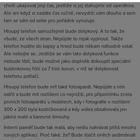
chvíli ukazovat jiný čas, jestliže si jej stahujete od operátora.
Ale ani když si zadáte čas ručně, nevydrží vám dlouho a sem
tam se sám od sebe pro pořádek vynuluje.
Hloupý telefon samozřejmě bude dotykový. A to tak, že
všude, ze všech stran. Nepůjde to nijak vypnout. Takže
telefon hodíte do kapsy a hned bude někam náhodně volat.
Ale nebojte se. Jestliže se vám tato dotyková funkce
nebude líbit, bude možné jako doplněk dokoupit speciální
bublinkovou fólii za 7 tisíc korun, v níž se dotykovost
telefonu potlačí.
Hloupý telefon bude mít také fotoaparát. Nepůjde s ním
ostřit a bude mít rozlišení co nejnižší, pro připomínku zcela
prvních fotoaparátů v mobilech, kdy i fotografie v rozlišení
300 x 200 byla kostičkovaná a kdy videa obsahovala jen
jakési malé a barevné šmouhy.
Interní paměť bude tak malá, aby nešlo nahrávat příliš mnoho
nových aplikací. Proč také, že? Bude stačit oněch sedmdesát