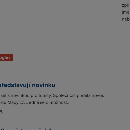
zpř
jmen
nebu
ogle+
ředstavují novinku
šel s novinkou pro turisty. Společnost přidala novou
tálu Mapy.cz. Jedná se o možnost...
15