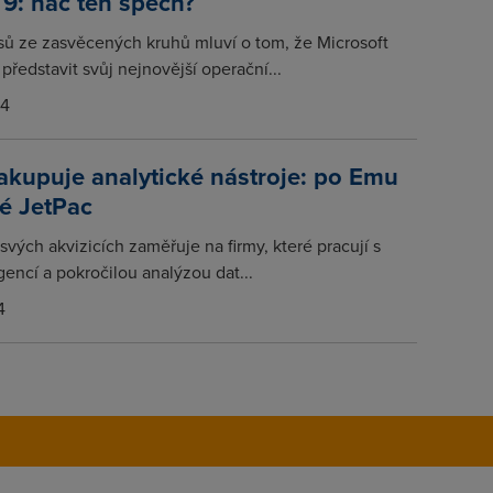
9: nač ten spěch?
asů ze zasvěcených kruhů mluví o tom, že Microsoft
představit svůj nejnovější operační...
14
kupuje analytické nástroje: po Emu
ké JetPac
svých akvizicích zaměřuje na firmy, které pracují s
gencí a pokročilou analýzou dat...
4