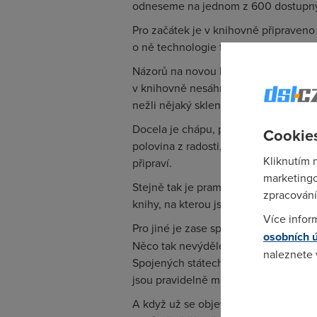
odneseme na jednom z 600 dostupný
Pro začátek je v knihovně připraveno 
o ně technologie firmy 3M Library Sy
Názorů na novou knihovnu je samozřej
v knihovně nesáhnou na knihu, protož
nežli nějaký skleněný cecek.
Docela je chápu, pro mne je procházk
Cookies
polovina z radosti, kterou z knížky 
Kliknutím 
připraví.
marketingo
Stejně tak je pramálo radosti v zmáčk
zpracování
knihy, na kterou jsem se těšil, je výra
Více infor
Pro jiné je zase spíše
zázrak, že se v
osobních 
Něco tak nevýdělečného jako knihovn
naleznete
Spojených státech snad mají knihovn
jsou pravidelně mezi prvními, kde se 
Pokud se o
A když už se objeví nějaká osvícená 
odkazu.