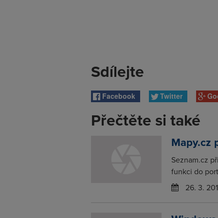
Sdílejte
Facebook
Twitter
Go
Přečtěte si také
Mapy.cz p
Seznam.cz při
funkci do por
26. 3. 20