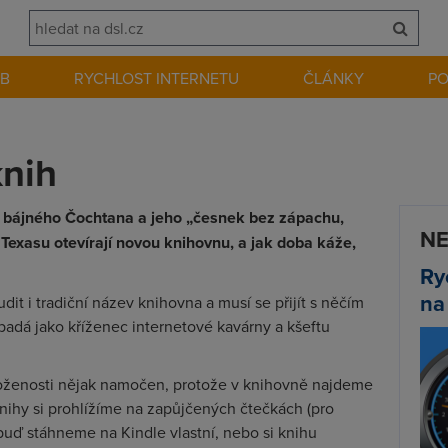
EB
RYCHLOST INTERNETU
ČLÁNKY
P
knih
el bájného Čochtana a jeho „česnek bez zápachu,
NE
exasu otevírají novou knihovnu, a jak doba káže,
Ry
na
it i tradiční název knihovna a musí se přijít s něčím
padá jako kříženec internetové kavárny a kšeftu
moženosti nějak namočen, protože v knihovně najdeme
nihy si prohlížíme na zapůjčených čtečkách (pro
buď stáhneme na Kindle vlastní, nebo si knihu