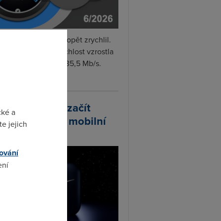
i internet v červnu opět zrychlil.
měrná naměřená rychlost vzrostla
iměsíčně o 4 % na 35,5 Mb/s.
vejte...
arlink plánuje začít
cké a
odávat vlastní mobilní
e jejich
ify
ování
ení
omto