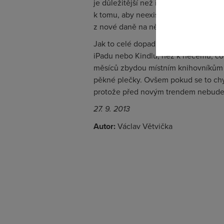
je důležitější než investovat třeba 
k tomu, aby neexistovalo to druhé, ta
z nové daně na něco tak efemerního 
Jak to celé dopadne, to se samozřejm
iPadu nebo Kindlu, než k něčemu, co
měsíců zbydou místním knihovníkům j
pěkné plečky. Ovšem pokud se to chy
protože před novým trendem nebude
27. 9. 2013
Autor:
Václav Větvička