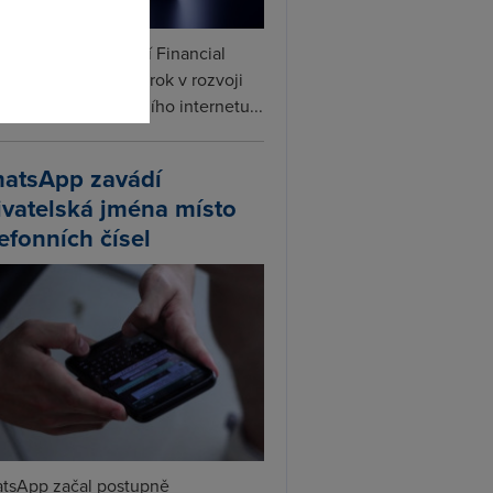
ceX podle informací Financial
s připravuje další krok v rozvoji
linku. Vedle satelitního internetu...
atsApp zavádí
ivatelská jména místo
lefonních čísel
tsApp začal postupně