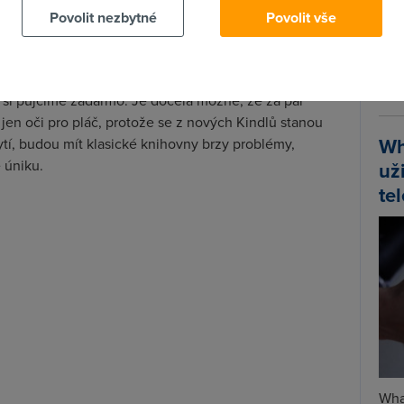
do polívek bezdomovců, protože to první může přispět
Povolit nezbytné
Povolit vše
k se vyhlásí referendum. A to potom lid „nadšený“
Spa
jako je knihovna, samozřejmě na fleku zamítne.
Time
ě teprve ukáže. Jinak se totiž chováme k vlastnímu
Star
 si půjčíme zadarmo. Je docela možné, že za pár
en oči pro pláč, protože se z nových Kindlů stanou
Wh
tí, budou mít klasické knihovny brzy problémy,
 úniku.
už
te
Wha