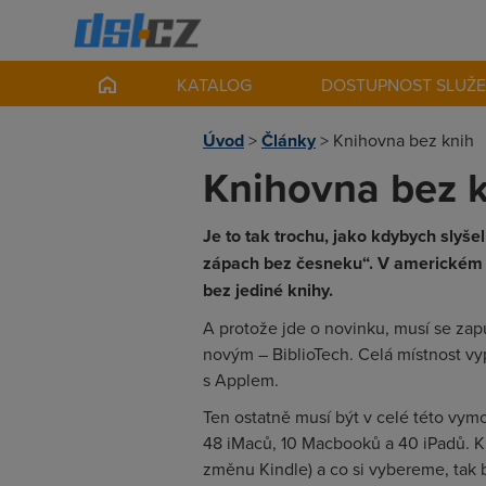
KATALOG
DOSTUPNOST SLUŽ
Úvod
>
Články
>
Knihovna bez knih
Knihovna bez 
Je to tak trochu, jako kdybych slyš
zápach bez česneku“. V americkém T
bez jediné knihy.
A protože jde o novinku, musí se zapud
novým – BiblioTech. Celá místnost vy
s Applem.
Ten ostatně musí být v celé této vy
48 iMaců, 10 Macbooků a 40 iPadů. K
změnu Kindle) a co si vybereme, tak 