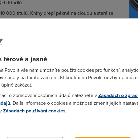
ch Kindlů.
10 000 titulů. Knihy dřepí pěkně na cloudu a stará se
stem.
Wi-F
mě celá řada. Některým se zajídá představa, že si
Prů
e přece jenom knížka v ruce je jinačí počteníčko
mez
Podí
a mezi regály knihovny a postupné vybírání knih
 férově a jasně
potom doma mám. O tohle mne vybírání na počítači
St
na Povolit vše nám umožníte použití cookies pro funkční, analyti
pr
vé účely na tomto zařízení. Kliknutím na Povolit nezbytné můžet
nutí tlačítka ON na Kindlu, zatímco otevření nové
tar
 úplně zakázat.
zně jiná káva.
mací o zpracování osobních údajů naleznete v
Zásadách o zprac
 dnešní době podaří novou knihovnu vůbec otevřít.
údajů
. Další informace o cookies a možnosti změnit jejich nastav
a nemá samozřejmě na růžích ustláno nikde, ale ve
 v
Zásadách používání cookies
.
y a knihovníci na zádech namalovaný terč, protože
začne škrtat.
 cookies chcete dozvědět více, další podrobnosti najdete na t
městská rada, které dojde, že investovat do knihovny